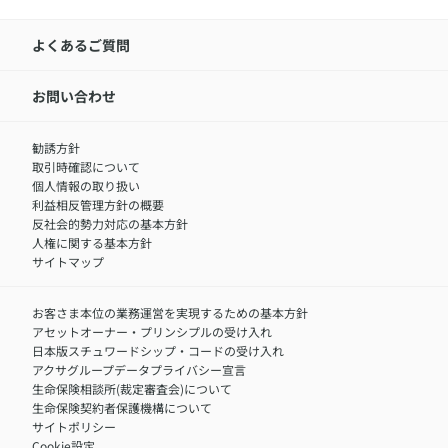
アクサ生命について
​お客さま専用マイページ MyAXA
代表取締役社長からのメッセージ
LINEサービスについて
アクサ生命が選ばれる理由
よくあるご質問
アクサのネット完結保険（旧アクサダイレクト生命）
採用情報トップ
お知らせ・ニュースリリース
新卒採用
IR情報
中途採用：内勤正社員
お問い合わせ
サステナビリティの取り組み
中途採用：商工会議所共済・福祉制度推進スタッフ（営業
セミナー情報
職）
勧誘方針
​お客さまを金融犯罪からお守りするために
中途採用：フィナンシャルプラン・アドバイザー（営業職）
取引時確認について
アクサグループについて
障害者採用
個人情報の取り扱い
利益相反管理方針の概要
反社会的勢力対応の基本方針
人権に関する基本方針
サイトマップ
お客さま本位の業務運営を実現するための基本方針
アセットオーナー・プリンシプルの受け入れ
日本版スチュワードシップ・コードの受け入れ
アクサグループデータプライバシー宣言
生命保険相談所(裁定審査会)について
生命保険契約者保護機構について
サイトポリシー
Cookie設定