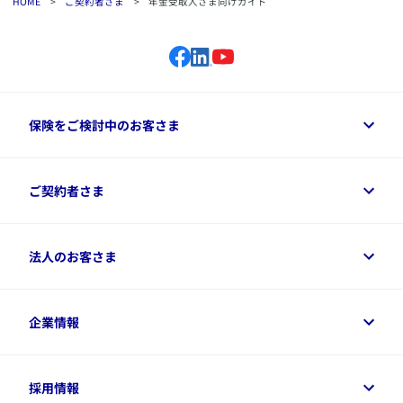
HOME
>
ご契約者さま
>
年金受取人さま向けガイド
保険をご検討中のお客さま
保険をご検討中のお客さまトップ
ご契約者さま
商品一覧
保険シミュレーション
ご相談ガイド
ご契約者さまトップ
法人のお客さま
資料請求
保険金・給付金のご請求
保険選びに役立つ情報
各種お手続き
​アクサ生命のライフマネジメント®
変額保険各種情報
法人のお客さまトップ
企業情報
変額保険各種情報
デジタル約款
健康経営とは
デジタル約款
ご契約内容の確認方法
健康経営サポートパッケージ
アクサ生命が選ばれる理由
付帯サービス
健康経営プラットフォーム
企業情報トップ
採用情報
令和8年（2026年）分の生命保険料控除証明書について
経営者サポートサービス