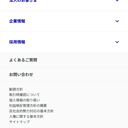
法人のお客さま
資料請求
保険金・給付金のご請求
保険選びに役立つ情報
各種お手続き
​アクサ生命のライフマネジメント®
変額保険各種情報
法人のお客さまトップ
企業情報
変額保険各種情報
デジタル約款
健康経営とは
デジタル約款
ご契約内容の確認方法
健康経営サポートパッケージ
アクサ生命が選ばれる理由
付帯サービス
健康経営プラットフォーム
企業情報トップ
採用情報
令和8年（2026年）分の生命保険料控除証明書について
経営者サポートサービス
アクサ生命について
​お客さま専用マイページ MyAXA
代表取締役社長からのメッセージ
LINEサービスについて
アクサ生命が選ばれる理由
よくあるご質問
アクサのネット完結保険（旧アクサダイレクト生命）
採用情報トップ
お知らせ・ニュースリリース
新卒採用
IR情報
中途採用：内勤正社員
お問い合わせ
サステナビリティの取り組み
中途採用：商工会議所共済・福祉制度推進スタッフ（営業
セミナー情報
職）
勧誘方針
​お客さまを金融犯罪からお守りするために
中途採用：フィナンシャルプラン・アドバイザー（営業職）
取引時確認について
アクサグループについて
障害者採用
個人情報の取り扱い
利益相反管理方針の概要
反社会的勢力対応の基本方針
人権に関する基本方針
サイトマップ