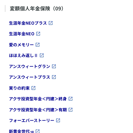
​変額個人年金保険（09）
​生涯年金NEOプラス
​生涯年金NEO
​愛のメモリー
​ほほえみ返しⅡ
​アンスウィートグラン
​アンスウィートプラス
​実りの約束
​アクサ投資型年金＜円建＞終身
​アクサ投資型年金＜円建＞有期
​フォーエバーストーリー
​新黄金世代-α