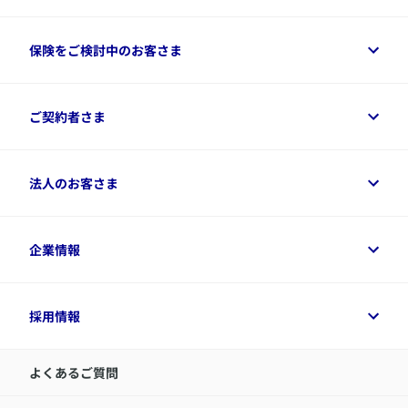
保険をご検討中のお客さま
保険をご検討中のお客さまトップ
ご契約者さま
商品一覧
保険シミュレーション
ご相談ガイド
ご契約者さまトップ
法人のお客さま
資料請求
保険金・給付金のご請求
保険選びに役立つ情報
各種お手続き
​アクサ生命のライフマネジメント®
変額保険各種情報
法人のお客さまトップ
企業情報
変額保険各種情報
デジタル約款
健康経営とは
デジタル約款
ご契約内容の確認方法
健康経営サポートパッケージ
アクサ生命が選ばれる理由
付帯サービス
健康経営プラットフォーム
企業情報トップ
採用情報
令和8年（2026年）分の生命保険料控除証明書について
経営者サポートサービス
アクサ生命について
​お客さま専用マイページ MyAXA
代表取締役社長からのメッセージ
LINEサービスについて
アクサ生命が選ばれる理由
よくあるご質問
アクサのネット完結保険（旧アクサダイレクト生命）
採用情報トップ
お知らせ・ニュースリリース
新卒採用