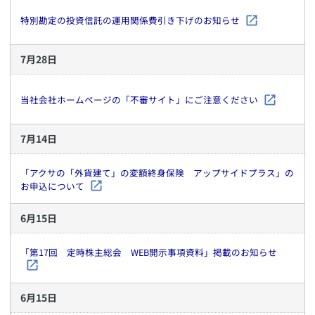
特別勘定の投資信託の運用関係費引き下げのお知らせ
7
月
28
日
当社会社ホームページの「不審サイト」にご注意ください
7
月
14
日
「アクサの「外貨建て」の変額終身保険 アップサイドプラス」の
お申込について
6
月
15
日
「第17回 定時株主総会 WEB開示事項資料」掲載のお知らせ
6
月
15
日