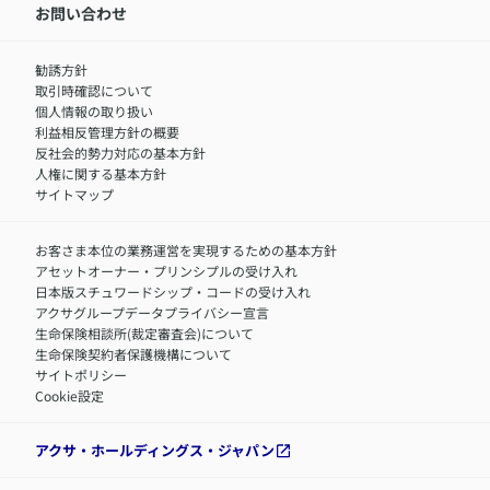
IR情報
中途採用：内勤正社員
お問い合わせ
サステナビリティの取り組み
中途採用：商工会議所共済・福祉制度推進スタッフ（営業
セミナー情報
職）
勧誘方針
​お客さまを金融犯罪からお守りするために
中途採用：フィナンシャルプラン・アドバイザー（営業職）
取引時確認について
アクサグループについて
障害者採用
個人情報の取り扱い
利益相反管理方針の概要
反社会的勢力対応の基本方針
人権に関する基本方針
サイトマップ
お客さま本位の業務運営を実現するための基本方針
アセットオーナー・プリンシプルの受け入れ
日本版スチュワードシップ・コードの受け入れ
アクサグループデータプライバシー宣言
生命保険相談所(裁定審査会)について
生命保険契約者保護機構について
サイトポリシー
Cookie設定
アクサ・ホールディングス・ジャパン