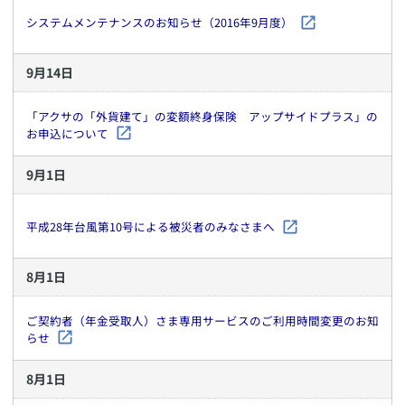
システムメンテナンスのお知らせ（2016年9月度）
9
月
14
日
「アクサの「外貨建て」の変額終身保険 アップサイドプラス」の
お申込について
9
月
1
日
平成28年台風第10号による被災者のみなさまへ
8
月
1
日
ご契約者（年金受取人）さま専用サービスのご利用時間変更のお知
らせ
8
月
1
日