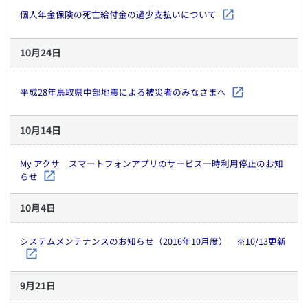
個人年金保険の死亡給付金の過少支払いについて
10
月
24
日
平成28年鳥取県中部地震による被災者のみなさまへ
10
月
14
日
My アクサ スマートフォンアプリのサービス一時利用停止のお知
らせ
10
月
4
日
システムメンテナンスのお知らせ（2016年10月度） ※10/13更新
9
月
21
日