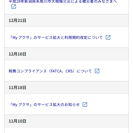
平成28年新潟県糸魚川市大規模火災による被災者のみなさまへ
12
月
21
日
「My アクサ」のサービス拡大と利用規約改定について
12
月
16
日
税務コンプライアンス（FATCA、CRS）について
11
月
18
日
「My アクサ」のサービス拡大のお知らせ
11
月
10
日