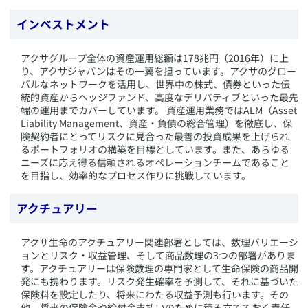
インベストメント
​アクサグループ全体の資産運用総額は178兆円（2016年）に上
り、アクサジャパンはその一翼を担っています。アクサのグロー
バルなネットワークを活用し、世界中の株式、債券といった伝
統的資産からヘッジファンド、高度なデリバティブといった最先
端の運用までカバーしています。 資産運用業務ではALM（Asset
Liability Management、資産・負債の総合管理）を徹底し、保
険契約者にとってリスクに見合った最善の投資成果を上げられ
るポートフォリオの構築を目標としています。また、あらゆる
ニーズに応え得る信頼されるオペレーションチームであること
を目指し、効率的なプロセス作りに挑戦しています。
アクチュアリー
​アクサ生命のアクチュアリー関連部署としては、数理バリエーシ
ョンとリスク・収益管理、そして商品数理の3つの部署がありま
す。アクチュアリーは保険数理の専門家として生命保険の商品開
発にも携わります。リスク発生確率を予測して、それに基づいた
保険料を設定したり、将来にわたる収益予測も行います。その
他、将来の保険金や給付金支払いのために積み立てておく責任