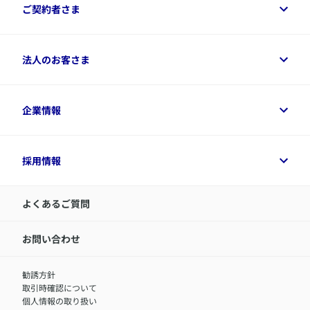
保険をご検討中のお客さまトップ
ご契約者さま
商品一覧
保険シミュレーション
ご相談ガイド
ご契約者さまトップ
法人のお客さま
資料請求
保険金・給付金のご請求
保険選びに役立つ情報
各種お手続き
​アクサ生命のライフマネジメント®
変額保険各種情報
法人のお客さまトップ
企業情報
変額保険各種情報
デジタル約款
健康経営とは
デジタル約款
ご契約内容の確認方法
健康経営サポートパッケージ
アクサ生命が選ばれる理由
付帯サービス
健康経営プラットフォーム
企業情報トップ
採用情報
令和8年（2026年）分の生命保険料控除証明書について
経営者サポートサービス
アクサ生命について
​お客さま専用マイページ MyAXA
代表取締役社長からのメッセージ
LINEサービスについて
アクサ生命が選ばれる理由
よくあるご質問
アクサのネット完結保険（旧アクサダイレクト生命）
採用情報トップ
お知らせ・ニュースリリース
新卒採用
IR情報
中途採用：内勤正社員
お問い合わせ
サステナビリティの取り組み
中途採用：商工会議所共済・福祉制度推進スタッフ（営業
セミナー情報
職）
勧誘方針
​お客さまを金融犯罪からお守りするために
中途採用：フィナンシャルプラン・アドバイザー（営業職）
取引時確認について
アクサグループについて
障害者採用
個人情報の取り扱い