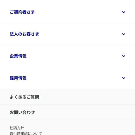
保険をご検討中のお客さまトップ
ご契約者さま
商品一覧
保険シミュレーション
ご相談ガイド
ご契約者さまトップ
法人のお客さま
資料請求
保険金・給付金のご請求
保険選びに役立つ情報
各種お手続き
​アクサ生命のライフマネジメント®
変額保険各種情報
法人のお客さまトップ
企業情報
変額保険各種情報
デジタル約款
健康経営とは
デジタル約款
ご契約内容の確認方法
健康経営サポートパッケージ
アクサ生命が選ばれる理由
付帯サービス
健康経営プラットフォーム
企業情報トップ
採用情報
令和8年（2026年）分の生命保険料控除証明書について
経営者サポートサービス
アクサ生命について
​お客さま専用マイページ MyAXA
代表取締役社長からのメッセージ
LINEサービスについて
アクサ生命が選ばれる理由
よくあるご質問
アクサのネット完結保険（旧アクサダイレクト生命）
採用情報トップ
お知らせ・ニュースリリース
新卒採用
IR情報
中途採用：内勤正社員
お問い合わせ
サステナビリティの取り組み
中途採用：商工会議所共済・福祉制度推進スタッフ（営業
セミナー情報
職）
勧誘方針
​お客さまを金融犯罪からお守りするために
中途採用：フィナンシャルプラン・アドバイザー（営業職）
取引時確認について