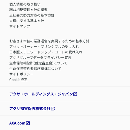
アクサグループについて
障害者採用
個人情報の取り扱い
利益相反管理方針の概要
反社会的勢力対応の基本方針
人権に関する基本方針
サイトマップ
お客さま本位の業務運営を実現するための基本方針
アセットオーナー・プリンシプルの受け入れ
日本版スチュワードシップ・コードの受け入れ
アクサグループデータプライバシー宣言
生命保険相談所(裁定審査会)について
生命保険契約者保護機構について
サイトポリシー
Cookie設定
アクサ・ホールディングス・ジャパン
アクサ損害保険株式会社
AXA.com