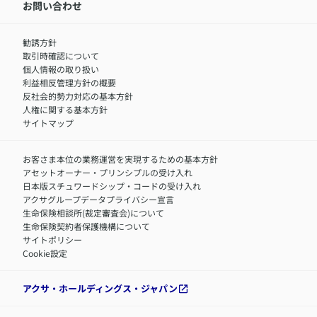
中途採用：内勤正社員
お問い合わせ
サステナビリティの取り組み
中途採用：商工会議所共済・福祉制度推進スタッフ（営業
セミナー情報
職）
勧誘方針
​お客さまを金融犯罪からお守りするために
中途採用：フィナンシャルプラン・アドバイザー（営業職）
取引時確認について
アクサグループについて
障害者採用
個人情報の取り扱い
利益相反管理方針の概要
反社会的勢力対応の基本方針
人権に関する基本方針
サイトマップ
お客さま本位の業務運営を実現するための基本方針
アセットオーナー・プリンシプルの受け入れ
日本版スチュワードシップ・コードの受け入れ
アクサグループデータプライバシー宣言
生命保険相談所(裁定審査会)について
生命保険契約者保護機構について
サイトポリシー
Cookie設定
アクサ・ホールディングス・ジャパン