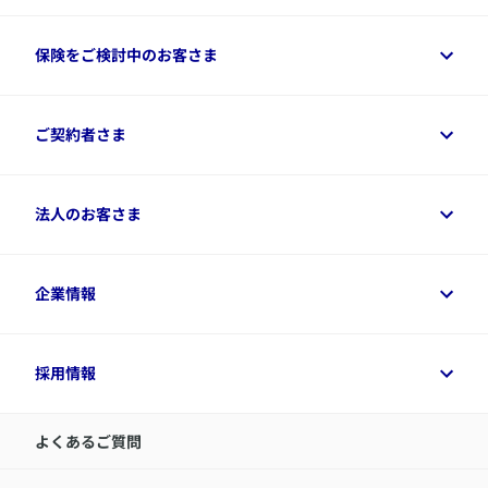
保険をご検討中のお客さま
保険をご検討中のお客さまトップ
ご契約者さま
商品一覧
保険シミュレーション
ご相談ガイド
ご契約者さまトップ
法人のお客さま
資料請求
保険金・給付金のご請求
保険選びに役立つ情報
各種お手続き
​アクサ生命のライフマネジメント®
変額保険各種情報
法人のお客さまトップ
企業情報
変額保険各種情報
デジタル約款
健康経営とは
デジタル約款
ご契約内容の確認方法
健康経営サポートパッケージ
アクサ生命が選ばれる理由
付帯サービス
健康経営プラットフォーム
企業情報トップ
採用情報
令和8年（2026年）分の生命保険料控除証明書について
経営者サポートサービス
アクサ生命について
​お客さま専用マイページ MyAXA
代表取締役社長からのメッセージ
LINEサービスについて
アクサ生命が選ばれる理由
よくあるご質問
アクサのネット完結保険（旧アクサダイレクト生命）
採用情報トップ
お知らせ・ニュースリリース
新卒採用
IR情報