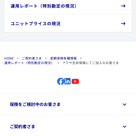
​運用レポート（特別勘定の現況）
​ユニットプライスの現況
HOME
>
ご契約者さま
>
変額保険各種情報
>
運用レポート（特別勘定の現況）
>
アクサ生命保険にてご加入のお客さま
保険をご検討中のお客さま
保険をご検討中のお客さまトップ
ご契約者さま
商品一覧