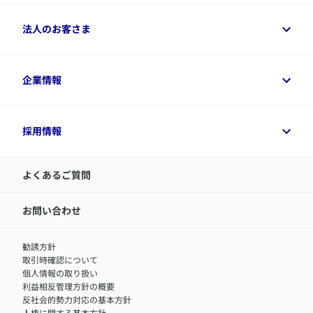
保険シミュレーション
ご相談ガイド
ご契約者さまトップ
法人のお客さま
資料請求
保険金・給付金のご請求
保険選びに役立つ情報
各種お手続き
​アクサ生命のライフマネジメント®
変額保険各種情報
法人のお客さまトップ
企業情報
変額保険各種情報
デジタル約款
健康経営とは
デジタル約款
ご契約内容の確認方法
健康経営サポートパッケージ
アクサ生命が選ばれる理由
付帯サービス
健康経営プラットフォーム
企業情報トップ
採用情報
令和8年（2026年）分の生命保険料控除証明書について
経営者サポートサービス
アクサ生命について
​お客さま専用マイページ MyAXA
代表取締役社長からのメッセージ
LINEサービスについて
アクサ生命が選ばれる理由
よくあるご質問
アクサのネット完結保険（旧アクサダイレクト生命）
採用情報トップ
お知らせ・ニュースリリース
新卒採用
IR情報
中途採用：内勤正社員
お問い合わせ
サステナビリティの取り組み
中途採用：商工会議所共済・福祉制度推進スタッフ（営業
セミナー情報
職）
勧誘方針
​お客さまを金融犯罪からお守りするために
中途採用：フィナンシャルプラン・アドバイザー（営業職）
取引時確認について
アクサグループについて
障害者採用
個人情報の取り扱い
利益相反管理方針の概要
反社会的勢力対応の基本方針
人権に関する基本方針