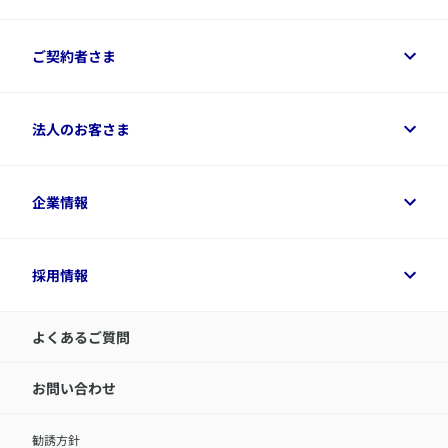
保険をご検討中のお客さまトップ
ご契約者さま
商品一覧
保険シミュレーション
ご相談ガイド
ご契約者さまトップ
法人のお客さま
資料請求
保険金・給付金のご請求
保険選びに役立つ情報
各種お手続き
​アクサ生命のライフマネジメント®
変額保険各種情報
法人のお客さまトップ
企業情報
変額保険各種情報
デジタル約款
健康経営とは
デジタル約款
ご契約内容の確認方法
健康経営サポートパッケージ
アクサ生命が選ばれる理由
付帯サービス
健康経営プラットフォーム
企業情報トップ
採用情報
令和8年（2026年）分の生命保険料控除証明書について
経営者サポートサービス
アクサ生命について
​お客さま専用マイページ MyAXA
代表取締役社長からのメッセージ
LINEサービスについて
アクサ生命が選ばれる理由
よくあるご質問
アクサのネット完結保険（旧アクサダイレクト生命）
採用情報トップ
お知らせ・ニュースリリース
新卒採用
IR情報
中途採用：内勤正社員
お問い合わせ
サステナビリティの取り組み
中途採用：商工会議所共済・福祉制度推進スタッフ（営業
セミナー情報
職）
勧誘方針
​お客さまを金融犯罪からお守りするために