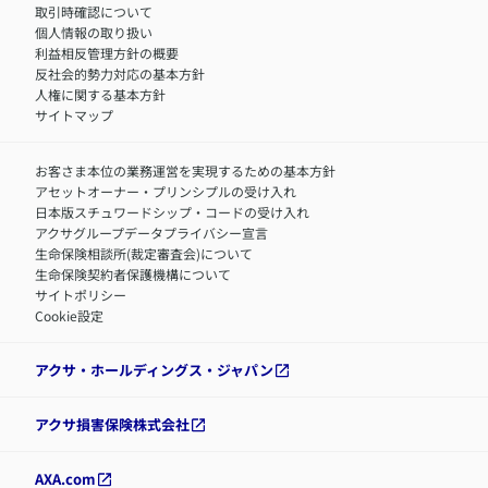
中途採用：フィナンシャルプラン・アドバイザー（営業職）
取引時確認について
アクサグループについて
障害者採用
個人情報の取り扱い
利益相反管理方針の概要
反社会的勢力対応の基本方針
人権に関する基本方針
サイトマップ
お客さま本位の業務運営を実現するための基本方針
アセットオーナー・プリンシプルの受け入れ
日本版スチュワードシップ・コードの受け入れ
アクサグループデータプライバシー宣言
生命保険相談所(裁定審査会)について
生命保険契約者保護機構について
サイトポリシー
Cookie設定
アクサ・ホールディングス・ジャパン
アクサ損害保険株式会社
AXA.com