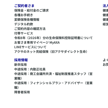
ご契約者さま
法
保険金・給付金のご請求
健
各種お手続き
健
変額保険各種情報
健
デジタル約款
経
ご契約内容の確認方法
付帯サービス
令和8年（2026年）分の生命保険料控除証明書について
​お客さま専用マイページ MyAXA
LINEサービスについて
アクサのネット完結保険（旧アクサダイレクト生命）
採用情報
よ
お
新卒採用
中途採用：内勤正社員
中途採用：商工会議所共済・福祉制度推進スタッフ（営
業職）
中途採用：フィナンシャルプラン・アドバイザー（営業
職）
障害者採用