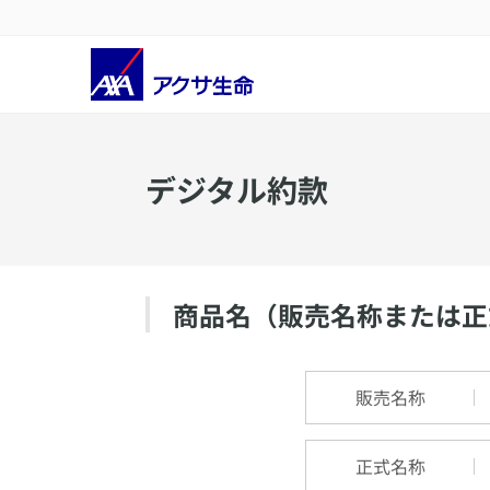
デジタル約款
商品名（販売名称または正
販売名称
正式名称