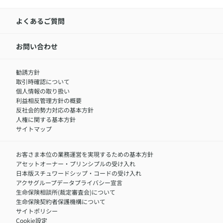
​お客さま専用マイページ MyAXA
代表取締役社長からのメッセージ
LINEサービスについて
アクサ生命が選ばれる理由
よくあるご質問
アクサのネット完結保険（旧アクサダイレクト生命）
採用情報トップ
お知らせ・ニュースリリース
新卒採用
IR情報
中途採用：内勤正社員
お問い合わせ
サステナビリティの取り組み
中途採用：商工会議所共済・福祉制度推進スタッフ（営業
セミナー情報
職）
勧誘方針
​お客さまを金融犯罪からお守りするために
中途採用：フィナンシャルプラン・アドバイザー（営業職）
取引時確認について
アクサグループについて
障害者採用
個人情報の取り扱い
利益相反管理方針の概要
反社会的勢力対応の基本方針
人権に関する基本方針
サイトマップ
お客さま本位の業務運営を実現するための基本方針
アセットオーナー・プリンシプルの受け入れ
日本版スチュワードシップ・コードの受け入れ
アクサグループデータプライバシー宣言
生命保険相談所(裁定審査会)について
生命保険契約者保護機構について
サイトポリシー
Cookie設定