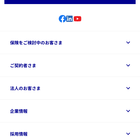
保険をご検討中のお客さま
保険をご検討中のお客さまトップ
ご契約者さま
商品一覧
保険シミュレーション
ご相談ガイド
ご契約者さまトップ
法人のお客さま
資料請求
保険金・給付金のご請求
保険選びに役立つ情報
各種お手続き
​アクサ生命のライフマネジメント®
変額保険各種情報
法人のお客さまトップ
企業情報
変額保険各種情報
デジタル約款
健康経営とは
デジタル約款
ご契約内容の確認方法
健康経営サポートパッケージ
アクサ生命が選ばれる理由
付帯サービス
健康経営プラットフォーム
企業情報トップ
採用情報
令和8年（2026年）分の生命保険料控除証明書について
経営者サポートサービス
アクサ生命について