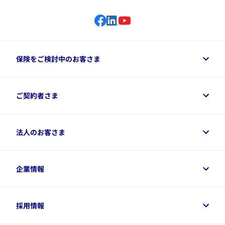
保険をご検討中のお客さま
保険をご検討中のお客さまトップ
ご契約者さま
商品一覧
保険シミュレーション
ご相談ガイド
ご契約者さまトップ
法人のお客さま
資料請求
保険金・給付金のご請求
保険選びに役立つ情報
各種お手続き
​アクサ生命のライフマネジメント®
変額保険各種情報
法人のお客さまトップ
企業情報
変額保険各種情報
デジタル約款
健康経営とは
デジタル約款
ご契約内容の確認方法
健康経営サポートパッケージ
アクサ生命が選ばれる理由
付帯サービス
健康経営プラットフォーム
企業情報トップ
採用情報
令和8年（2026年）分の生命保険料控除証明書について
経営者サポートサービス
アクサ生命について
​お客さま専用マイページ MyAXA