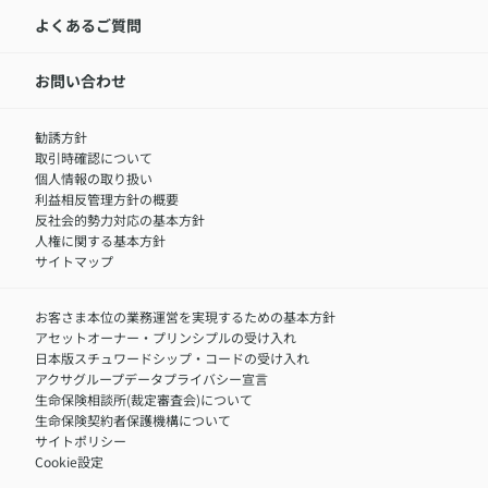
代表取締役社長からのメッセージ
LINEサービスについて
アクサ生命が選ばれる理由
よくあるご質問
アクサのネット完結保険（旧アクサダイレクト生命）
採用情報トップ
お知らせ・ニュースリリース
新卒採用
IR情報
中途採用：内勤正社員
お問い合わせ
サステナビリティの取り組み
中途採用：商工会議所共済・福祉制度推進スタッフ（営業
セミナー情報
職）
勧誘方針
​お客さまを金融犯罪からお守りするために
中途採用：フィナンシャルプラン・アドバイザー（営業職）
取引時確認について
アクサグループについて
障害者採用
個人情報の取り扱い
利益相反管理方針の概要
反社会的勢力対応の基本方針
人権に関する基本方針
サイトマップ
お客さま本位の業務運営を実現するための基本方針
アセットオーナー・プリンシプルの受け入れ
日本版スチュワードシップ・コードの受け入れ
アクサグループデータプライバシー宣言
生命保険相談所(裁定審査会)について
生命保険契約者保護機構について
サイトポリシー
Cookie設定