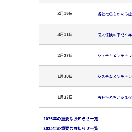
3
月
19
日
当社社名をかたる虚
3
月
11
日
個人保険の平成９年
2
月
27
日
システムメンテナン
1
月
30
日
システムメンテナン
1
月
23
日
当社社名をかたる保
2026
年の重要なお知らせ一覧
2025
年の重要なお知らせ一覧