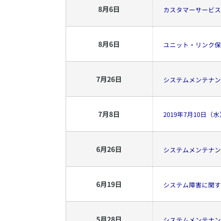
8
月
6
日
カスタマーサービス
8
月
6
日
ユニット・リンク保
7
月
26
日
システムメンテナン
7
月
8
日
2019年7月10日
6
月
26
日
システムメンテナン
6
月
19
日
システム障害に関す
5
月
28
日
システムメンテナン