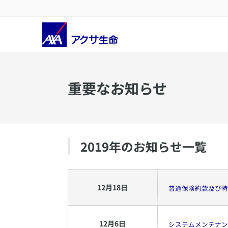
重要なお知らせ
2019
年のお知らせ一覧
12
月
18
日
普通保険約款及び特
12
月
6
日
システムメンテナン