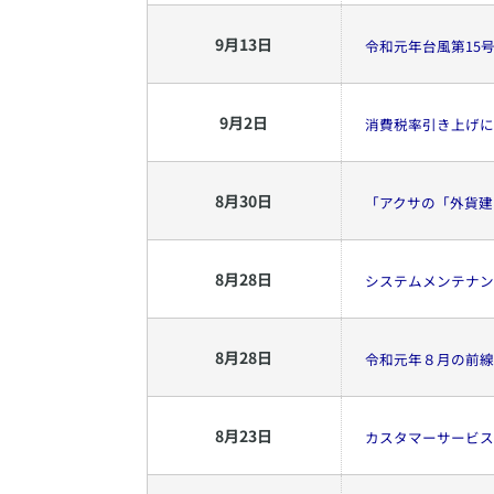
9
月
13
日
令和元年台風第15
9
月
2
日
消費税率引き上げに
8
月
30
日
「アクサの「外貨建
8
月
28
日
システムメンテナン
8
月
28
日
令和元年８月の前線
8
月
23
日
カスタマーサービス