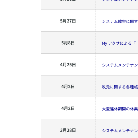
5
月
27
日
システム障害に関す
5
月
8
日
My アクサによる
4
月
25
日
システムメンテナン
4
月
2
日
改元に関する各種帳
4
月
2
日
大型連休期間の休業
3
月
28
日
システムメンテナン