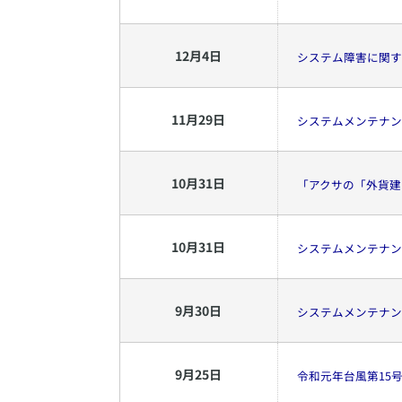
12
月
4
日
システム障害に関す
11
月
29
日
システムメンテナンス
10
月
31
日
「アクサの「外貨建
10
月
31
日
システムメンテナンス
9
月
30
日
システムメンテナンス
9
月
25
日
令和元年台風第15