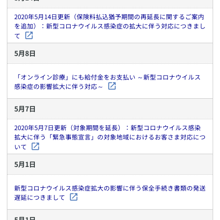
2020年5月14日更新（保険料払込猶予期間の再延長に関するご案内
を追加）：新型コロナウイルス感染症の拡大に伴う対応につきまし
て
5
月
8
日
「オンライン診療」にも給付金をお支払い ～新型コロナウイルス
感染症の影響拡大に伴う対応～
5
月
7
日
2020年5月7日更新（対象期間を延長）：新型コロナウイルス感染
拡大に伴う「緊急事態宣言」の対象地域におけるお客さま対応につ
いて
5
月
1
日
新型コロナウイルス感染症拡大の影響に伴う保全手続き書類の発送
遅延につきまして
5
月
1
日