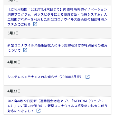
【ご利用期間：2021年9月末日まで】内閣府 戦略的イノベーション
創造プログラム「AIホスピタルによる高度診断・治療システム」人
工知能アバターを利用した新型コロナウイルス感染症の相談補助シ
ステムのご紹介
5
月
1
日
新型コロナウイルス感染症拡大に伴う契約者貸付の特別金利の適用
について
4
月
30
日
システムメンテナンスのお知らせ（2020年5月度）
4
月
22
日
2020年4月22日更新（運動機会増進アプリ「WEBGYM（ウェブジ
ム）」のご案内を追加）：新型コロナウイルス感染症の拡大に伴う
対応につきまして