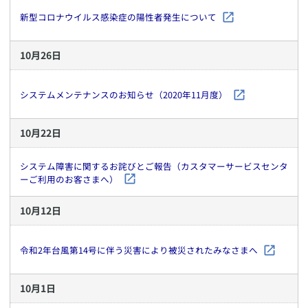
新型コロナウイルス感染症の陽性者発生について
10
月
26
日
システムメンテナンスのお知らせ（2020年11月度）
10
月
22
日
システム障害に関するお詫びとご報告（カスタマーサービスセンタ
ーご利用のお客さまへ）
10
月
12
日
令和2年台風第14号に伴う災害により被災されたみなさまへ
10
月
1
日