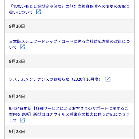
「低払いもどし金型定期保険」の無配当終身保険への変更のお取り
扱いについて
9
月
30
日
日本版スチュワードシップ・コードに係る当社対応方針の改訂につ
いて
9
月
28
日
システムメンテナンスのお知らせ（2020年10月度）
9
月
24
日
9月24日更新【各種サービスによるお客さまのサポートに関するご
案内を更新】新型コロナウイルス感染症の拡大に伴う対応につきま
して
9
月
23
日