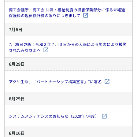
商工会議所、商工会 共済・福祉制度の損害保険部分に係る未経過
保険料の返戻額計算の誤りにつきまして
7
月
6
日
7月29日更新：令和２年７月３日からの大雨による災害により被災
されたみなさまへ
6
月
29
日
アクサ生命、「パートナーシップ構築宣言」*に署名
6
月
29
日
システムメンテナンスのお知らせ（2020年7月度）
6
月
16
日