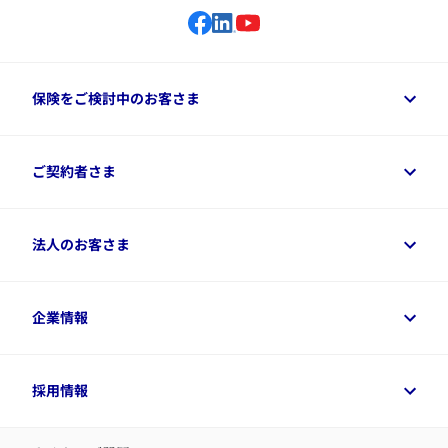
保険をご検討中のお客さま
保険をご検討中のお客さまトップ
ご契約者さま
商品一覧
保険シミュレーション
ご相談ガイド
ご契約者さまトップ
法人のお客さま
資料請求
保険金・給付金のご請求
保険選びに役立つ情報
各種お手続き
​アクサ生命のライフマネジメント®
変額保険各種情報
法人のお客さまトップ
企業情報
変額保険各種情報
デジタル約款
健康経営とは
デジタル約款
ご契約内容の確認方法
健康経営サポートパッケージ
アクサ生命が選ばれる理由
付帯サービス
健康経営プラットフォーム
企業情報トップ
採用情報
令和8年（2026年）分の生命保険料控除証明書について
経営者サポートサービス
アクサ生命について
​お客さま専用マイページ MyAXA
代表取締役社長からのメッセージ
LINEサービスについて