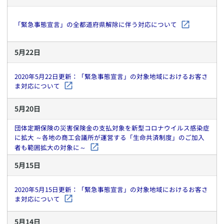
「緊急事態宣言」の全都道府県解除に伴う対応について
5
月
22
日
2020年5月22日更新：「緊急事態宣言」の対象地域におけるお客さ
ま対応について
5
月
20
日
団体定期保険の災害保険金の支払対象を新型コロナウイルス感染症
に拡大 ～各地の商工会議所が運営する「生命共済制度」のご加入
者も範囲拡大の対象に～
5
月
15
日
2020年5月15日更新：「緊急事態宣言」の対象地域におけるお客さ
ま対応について
5
月
14
日