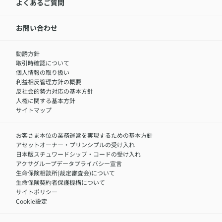
アクサ生命が選ばれる理由
よくあるご質問
アクサのネット完結保険（旧アクサダイレクト生命）
採用情報トップ
お知らせ・ニュースリリース
新卒採用
IR情報
中途採用：内勤正社員
お問い合わせ
サステナビリティの取り組み
中途採用：商工会議所共済・福祉制度推進スタッフ（営業
セミナー情報
職）
勧誘方針
​お客さまを金融犯罪からお守りするために
中途採用：フィナンシャルプラン・アドバイザー（営業職）
取引時確認について
アクサグループについて
障害者採用
個人情報の取り扱い
利益相反管理方針の概要
反社会的勢力対応の基本方針
人権に関する基本方針
サイトマップ
お客さま本位の業務運営を実現するための基本方針
アセットオーナー・プリンシプルの受け入れ
日本版スチュワードシップ・コードの受け入れ
アクサグループデータプライバシー宣言
生命保険相談所(裁定審査会)について
生命保険契約者保護機構について
サイトポリシー
Cookie設定