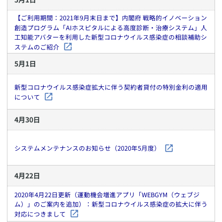
【ご利用期間：2021年9月末日まで】内閣府 戦略的イノベーション
創造プログラム「AIホスピタルによる高度診断・治療システム」人
工知能アバターを利用した新型コロナウイルス感染症の相談補助シ
ステムのご紹介
5
月
1
日
新型コロナウイルス感染症拡大に伴う契約者貸付の特別金利の適用
について
4
月
30
日
システムメンテナンスのお知らせ（2020年5月度）
4
月
22
日
2020年4月22日更新（運動機会増進アプリ「WEBGYM（ウェブジ
ム）」のご案内を追加）：新型コロナウイルス感染症の拡大に伴う
対応につきまして