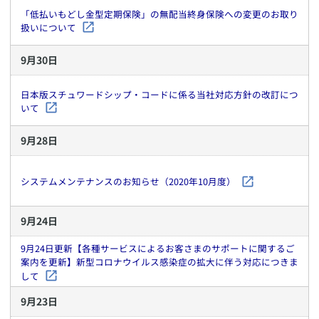
「低払いもどし金型定期保険」の無配当終身保険への変更のお取り
扱いについて
9
月
30
日
日本版スチュワードシップ・コードに係る当社対応方針の改訂につ
いて
9
月
28
日
システムメンテナンスのお知らせ（2020年10月度）
9
月
24
日
9月24日更新【各種サービスによるお客さまのサポートに関するご
案内を更新】新型コロナウイルス感染症の拡大に伴う対応につきま
して
9
月
23
日