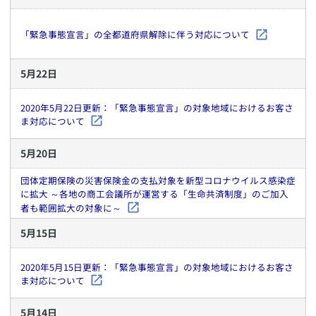
「緊急事態宣言」の全都道府県解除に伴う対応について
5
月
22
日
2020年5月22日更新：「緊急事態宣言」の対象地域におけるお客さ
ま対応について
5
月
20
日
団体定期保険の災害保険金の支払対象を新型コロナウイルス感染症
に拡大 ～各地の商工会議所が運営する「生命共済制度」のご加入
者も範囲拡大の対象に～
5
月
15
日
2020年5月15日更新：「緊急事態宣言」の対象地域におけるお客さ
ま対応について
5
月
14
日