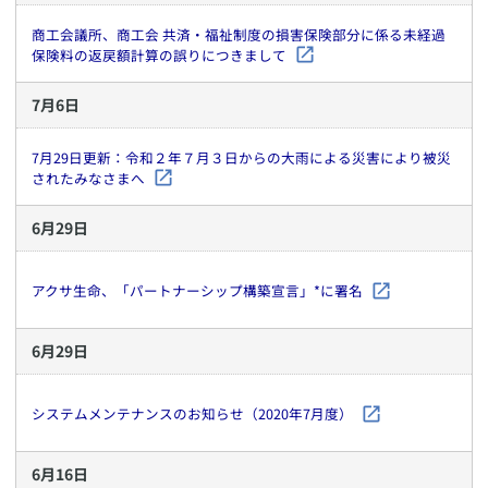
商工会議所、商工会 共済・福祉制度の損害保険部分に係る未経過
保険料の返戻額計算の誤りにつきまして
7
月
6
日
7月29日更新：令和２年７月３日からの大雨による災害により被災
されたみなさまへ
6
月
29
日
アクサ生命、「パートナーシップ構築宣言」*に署名
6
月
29
日
システムメンテナンスのお知らせ（2020年7月度）
6
月
16
日