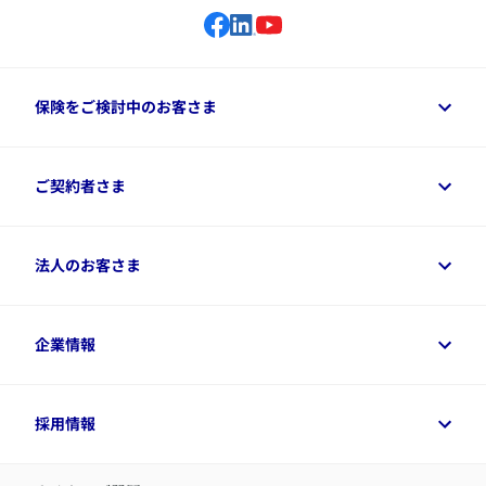
保険をご検討中のお客さま
保険をご検討中のお客さまトップ
ご契約者さま
商品一覧
保険シミュレーション
ご相談ガイド
ご契約者さまトップ
法人のお客さま
資料請求
保険金・給付金のご請求
保険選びに役立つ情報
各種お手続き
​アクサ生命のライフマネジメント®
変額保険各種情報
法人のお客さまトップ
企業情報
変額保険各種情報
デジタル約款
健康経営とは
デジタル約款
ご契約内容の確認方法
健康経営サポートパッケージ
アクサ生命が選ばれる理由
付帯サービス
健康経営プラットフォーム
企業情報トップ
採用情報
令和8年（2026年）分の生命保険料控除証明書について
経営者サポートサービス
アクサ生命について
​お客さま専用マイページ MyAXA
代表取締役社長からのメッセージ
LINEサービスについて