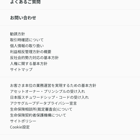
アクサ生命が選ばれる理由
よくあるご質問
アクサのネット完結保険（旧アクサダイレクト生命）
採用情報トップ
お知らせ・ニュースリリース
新卒採用
IR情報
中途採用：内勤正社員
お問い合わせ
サステナビリティの取り組み
中途採用：商工会議所共済・福祉制度推進スタッフ（営業
セミナー情報
職）
勧誘方針
​お客さまを金融犯罪からお守りするために
中途採用：フィナンシャルプラン・アドバイザー（営業職）
取引時確認について
アクサグループについて
障害者採用
個人情報の取り扱い
利益相反管理方針の概要
反社会的勢力対応の基本方針
人権に関する基本方針
サイトマップ
お客さま本位の業務運営を実現するための基本方針
アセットオーナー・プリンシプルの受け入れ
日本版スチュワードシップ・コードの受け入れ
アクサグループデータプライバシー宣言
生命保険相談所(裁定審査会)について
生命保険契約者保護機構について
サイトポリシー
Cookie設定