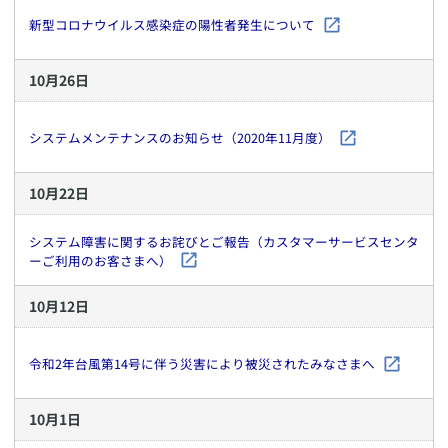
新型コロナウイルス感染症の陽性者発生について
10
月
26
日
システムメンテナンスのお知らせ（2020年11月度）
10
月
22
日
システム障害に関するお詫びとご報告（カスタマーサービスセンタ
ーご利用のお客さまへ）
10
月
12
日
令和2年台風第14号に伴う災害により被災されたみなさまへ
10
月
1
日