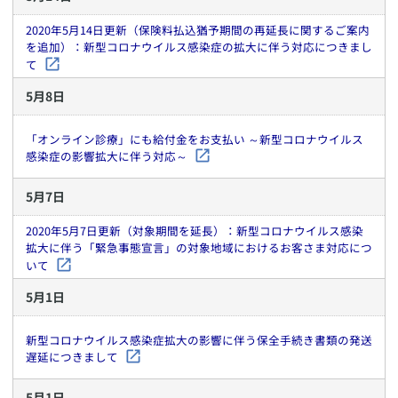
2020年5月14日更新（保険料払込猶予期間の再延長に関するご案内
を追加）：新型コロナウイルス感染症の拡大に伴う対応につきまし
て
5
月
8
日
「オンライン診療」にも給付金をお支払い ～新型コロナウイルス
感染症の影響拡大に伴う対応～
5
月
7
日
2020年5月7日更新（対象期間を延長）：新型コロナウイルス感染
拡大に伴う「緊急事態宣言」の対象地域におけるお客さま対応につ
いて
5
月
1
日
新型コロナウイルス感染症拡大の影響に伴う保全手続き書類の発送
遅延につきまして
5
月
1
日