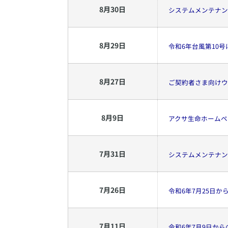
8
月
30
日
システムメンテナン
8
月
29
日
令和6年台風第10
8
月
27
日
ご契約者さま向けウ
8
月
9
日
アクサ生命ホームペ
7
月
31
日
システムメンテナン
7
月
26
日
令和6年7月25日
7
月
11
日
令和6年7月9日か