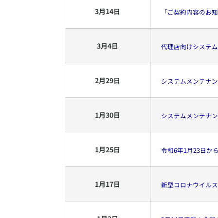
3
月
14
日
「ご契約内容のお知
3
月
4
日
代理店向けシステムA
2
月
29
日
システムメンテナン
1
月
30
日
システムメンテナン
1
月
25
日
令和6年1月23日
1
月
17
日
新型コロナウイルス