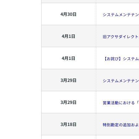
4
月
30
日
システムメンテナン
4
月
1
日
旧アクサダイレクト
4
月
1
日
【お詫び】システム
3
月
29
日
システムメンテナン
3
月
29
日
営業活動における「
3
月
18
日
特別勘定の追加およ