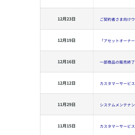
12
月
23
日
ご契約者さま向けウェ
12
月
19
日
「アセットオーナー
12
月
16
日
一部商品の販売終了
12
月
12
日
カスタマーサービス
11
月
29
日
システムメンテナンス
11
月
15
日
カスタマーサービス