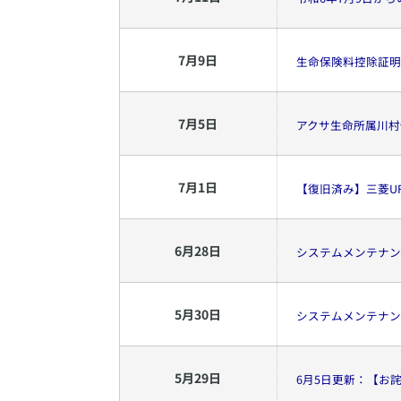
7
月
9
日
生命保険料控除証明
7
月
5
日
アクサ生命所属川村
7
月
1
日
【復旧済み】三菱U
6
月
28
日
システムメンテナン
5
月
30
日
システムメンテナン
5
月
29
日
6月5日更新：【お