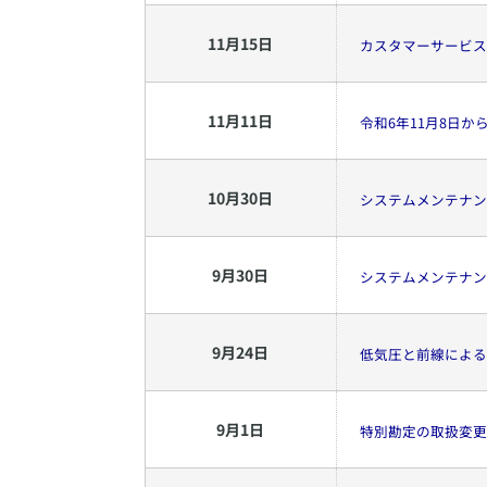
11
月
15
日
カスタマーサービス
11
月
11
日
令和6年11月8日
10
月
30
日
システムメンテナンス
9
月
30
日
システムメンテナンス
9
月
24
日
低気圧と前線による
9
月
1
日
特別勘定の取扱変更