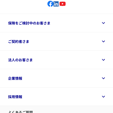
保険をご検討中のお客さま
保険をご検討中のお客さまトップ
ご契約者さま
商品一覧
保険シミュレーション
ご相談ガイド
ご契約者さまトップ
法人のお客さま
資料請求
保険金・給付金のご請求
保険選びに役立つ情報
各種お手続き
​アクサ生命のライフマネジメント®
変額保険各種情報
法人のお客さまトップ
企業情報
変額保険各種情報
デジタル約款
健康経営とは
デジタル約款
ご契約内容の確認方法
健康経営サポートパッケージ
アクサ生命が選ばれる理由
付帯サービス
健康経営プラットフォーム
企業情報トップ
採用情報
令和8年（2026年）分の生命保険料控除証明書について
経営者サポートサービス
アクサ生命について
​お客さま専用マイページ MyAXA
代表取締役社長からのメッセージ
LINEサービスについて
アクサ生命が選ばれる理由
よくあるご質問