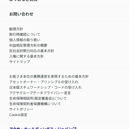
アクサのネット完結保険（旧アクサダイレクト生命）
採用情報トップ
お知らせ・ニュースリリース
新卒採用
IR情報
中途採用：内勤正社員
お問い合わせ
サステナビリティの取り組み
中途採用：商工会議所共済・福祉制度推進スタッフ（営業
セミナー情報
職）
勧誘方針
​お客さまを金融犯罪からお守りするために
中途採用：フィナンシャルプラン・アドバイザー（営業職）
取引時確認について
アクサグループについて
障害者採用
個人情報の取り扱い
利益相反管理方針の概要
反社会的勢力対応の基本方針
人権に関する基本方針
サイトマップ
お客さま本位の業務運営を実現するための基本方針
アセットオーナー・プリンシプルの受け入れ
日本版スチュワードシップ・コードの受け入れ
アクサグループデータプライバシー宣言
生命保険相談所(裁定審査会)について
生命保険契約者保護機構について
サイトポリシー
Cookie設定
アクサ・ホールディングス・ジャパン