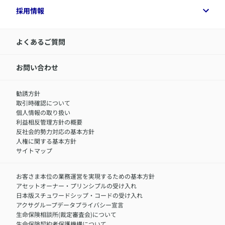
付帯サービス
健康経営プラットフォーム
企業情報トップ
採用情報
令和8年（2026年）分の生命保険料控除証明書について
経営者サポートサービス
アクサ生命について
​お客さま専用マイページ MyAXA
代表取締役社長からのメッセージ
LINEサービスについて
アクサ生命が選ばれる理由
よくあるご質問
アクサのネット完結保険（旧アクサダイレクト生命）
採用情報トップ
お知らせ・ニュースリリース
新卒採用
IR情報
中途採用：内勤正社員
お問い合わせ
サステナビリティの取り組み
中途採用：商工会議所共済・福祉制度推進スタッフ（営業
セミナー情報
職）
勧誘方針
​お客さまを金融犯罪からお守りするために
中途採用：フィナンシャルプラン・アドバイザー（営業職）
取引時確認について
アクサグループについて
障害者採用
個人情報の取り扱い
利益相反管理方針の概要
反社会的勢力対応の基本方針
人権に関する基本方針
サイトマップ
お客さま本位の業務運営を実現するための基本方針
アセットオーナー・プリンシプルの受け入れ
日本版スチュワードシップ・コードの受け入れ
アクサグループデータプライバシー宣言
生命保険相談所(裁定審査会)について
生命保険契約者保護機構について