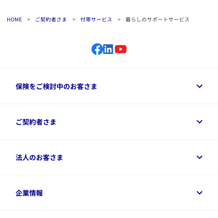
HOME
>
ご契約者さま
>
付帯サービス
>
暮らしのサポートサービス
保険をご検討中のお客さま
保険をご検討中のお客さまトップ
ご契約者さま
商品一覧
保険シミュレーション
ご相談ガイド
ご契約者さまトップ
法人のお客さま
資料請求
保険金・給付金のご請求
保険選びに役立つ情報
各種お手続き
​アクサ生命のライフマネジメント®
変額保険各種情報
法人のお客さまトップ
企業情報
変額保険各種情報
デジタル約款
健康経営とは
デジタル約款
ご契約内容の確認方法
健康経営サポートパッケージ
アクサ生命が選ばれる理由