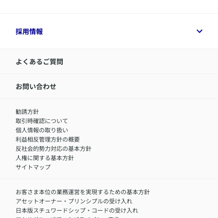
デジタル約款
健康経営とは
デジタル約款
ご契約内容の確認方法
健康経営サポートパッケージ
アクサ生命が選ばれる理由
付帯サービス
健康経営プラットフォーム
企業情報トップ
採用情報
令和8年（2026年）分の生命保険料控除証明書について
経営者サポートサービス
アクサ生命について
​お客さま専用マイページ MyAXA
代表取締役社長からのメッセージ
LINEサービスについて
アクサ生命が選ばれる理由
よくあるご質問
アクサのネット完結保険（旧アクサダイレクト生命）
採用情報トップ
お知らせ・ニュースリリース
新卒採用
IR情報
中途採用：内勤正社員
お問い合わせ
サステナビリティの取り組み
中途採用：商工会議所共済・福祉制度推進スタッフ（営業
セミナー情報
職）
勧誘方針
​お客さまを金融犯罪からお守りするために
中途採用：フィナンシャルプラン・アドバイザー（営業職）
取引時確認について
アクサグループについて
障害者採用
個人情報の取り扱い
利益相反管理方針の概要
反社会的勢力対応の基本方針
人権に関する基本方針
サイトマップ
お客さま本位の業務運営を実現するための基本方針
アセットオーナー・プリンシプルの受け入れ
日本版スチュワードシップ・コードの受け入れ