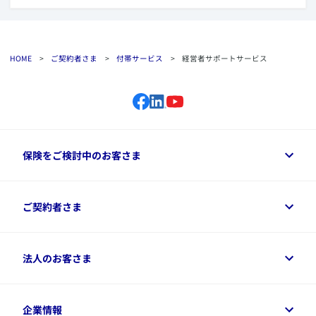
HOME
>
ご契約者さま
>
付帯サービス
>
経営者サポートサービス
保険をご検討中のお客さま
保険をご検討中のお客さまトップ
ご契約者さま
商品一覧
保険シミュレーション
ご相談ガイド
ご契約者さまトップ
法人のお客さま
資料請求
保険金・給付金のご請求
保険選びに役立つ情報
各種お手続き
​アクサ生命のライフマネジメント®
変額保険各種情報
法人のお客さまトップ
企業情報
変額保険各種情報