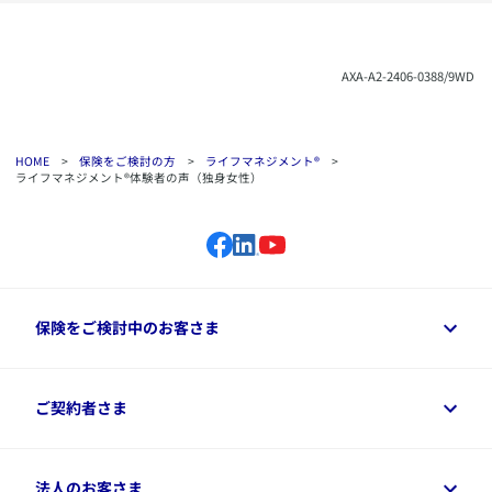
​AXA-A2-2406-0388/9WD
HOME
>
保険をご検討の方
>
ライフマネジメント®
>
ライフマネジメント®体験者の声（独身女性）
保険をご検討中のお客さま
保険をご検討中のお客さまトップ
ご契約者さま
商品一覧
保険シミュレーション
ご相談ガイド
ご契約者さまトップ
法人のお客さま