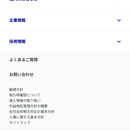
資料請求
保険金・給付金のご請求
保険選びに役立つ情報
各種お手続き
​アクサ生命のライフマネジメント®
変額保険各種情報
法人のお客さまトップ
企業情報
変額保険各種情報
デジタル約款
健康経営とは
デジタル約款
ご契約内容の確認方法
健康経営サポートパッケージ
アクサ生命が選ばれる理由
付帯サービス
健康経営プラットフォーム
企業情報トップ
採用情報
令和8年（2026年）分の生命保険料控除証明書について
経営者サポートサービス
アクサ生命について
​お客さま専用マイページ MyAXA
代表取締役社長からのメッセージ
LINEサービスについて
アクサ生命が選ばれる理由
よくあるご質問
アクサのネット完結保険（旧アクサダイレクト生命）
採用情報トップ
お知らせ・ニュースリリース
新卒採用
IR情報
中途採用：内勤正社員
お問い合わせ
サステナビリティの取り組み
中途採用：商工会議所共済・福祉制度推進スタッフ（営業
セミナー情報
職）
勧誘方針
​お客さまを金融犯罪からお守りするために
中途採用：フィナンシャルプラン・アドバイザー（営業職）
取引時確認について
アクサグループについて
障害者採用
個人情報の取り扱い
利益相反管理方針の概要
反社会的勢力対応の基本方針
人権に関する基本方針
サイトマップ