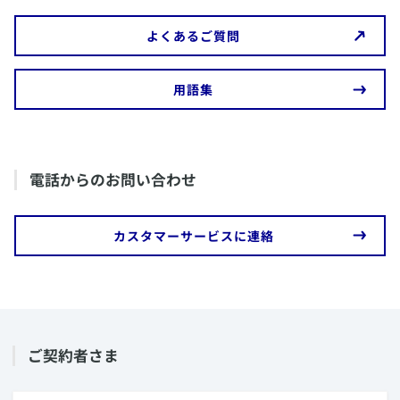
死亡保険金・高度障害保険金をご請求いただく場合
​よくあるご質問
も、「支払請求書」のご提出をもって保険証券紛失
届出を行ったこととし、お手続きを進めさせていた
だきます。
​用語集
​電話からのお問い合わせ
​カスタマーサービスに連絡
​ご契約者さま