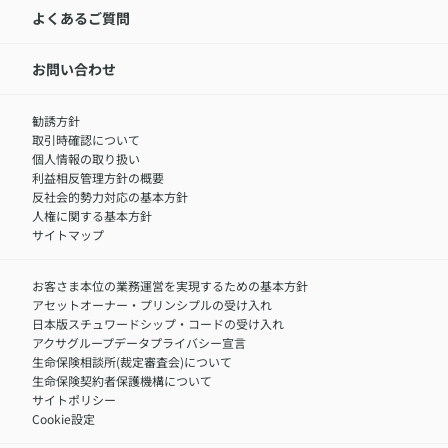
LINEサービスについて
アクサ生命が選ばれる理由
よくあるご質問
アクサのネット完結保険（旧アクサダイレクト生命）
採用情報トップ
お知らせ・ニュースリリース
新卒採用
IR情報
中途採用：内勤正社員
お問い合わせ
サステナビリティの取り組み
中途採用：商工会議所共済・福祉制度推進スタッフ（営業
セミナー情報
職）
勧誘方針
​お客さまを金融犯罪からお守りするために
中途採用：フィナンシャルプラン・アドバイザー（営業職）
取引時確認について
アクサグループについて
障害者採用
個人情報の取り扱い
利益相反管理方針の概要
反社会的勢力対応の基本方針
人権に関する基本方針
サイトマップ
お客さま本位の業務運営を実現するための基本方針
アセットオーナー・プリンシプルの受け入れ
日本版スチュワードシップ・コードの受け入れ
アクサグループデータプライバシー宣言
生命保険相談所(裁定審査会)について
生命保険契約者保護機構について
サイトポリシー
Cookie設定