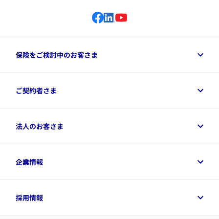
保険をご検討中のお客さま
保険をご検討中のお客さまトップ
ご契約者さま
商品一覧
保険シミュレーション
ご相談ガイド
ご契約者さまトップ
法人のお客さま
資料請求
保険金・給付金のご請求
保険選びに役立つ情報
各種お手続き
​アクサ生命のライフマネジメント®
変額保険各種情報
法人のお客さまトップ
企業情報
変額保険各種情報
デジタル約款
健康経営とは
デジタル約款
ご契約内容の確認方法
健康経営サポートパッケージ
アクサ生命が選ばれる理由
付帯サービス
健康経営プラットフォーム
企業情報トップ
採用情報
令和8年（2026年）分の生命保険料控除証明書について
経営者サポートサービス
アクサ生命について
​お客さま専用マイページ MyAXA
代表取締役社長からのメッセージ