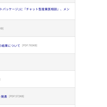
ートパッケージ｣に『チャット型産業医相談』、メン
KB
]
査の結果について
[PDF:
765KB
]
]
を発表
[PDF:
572KB
]