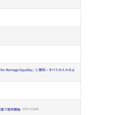
Marriage Equality』に賛同～すべての人々のよ
全国で提供開始
[PDF:
212KB
]