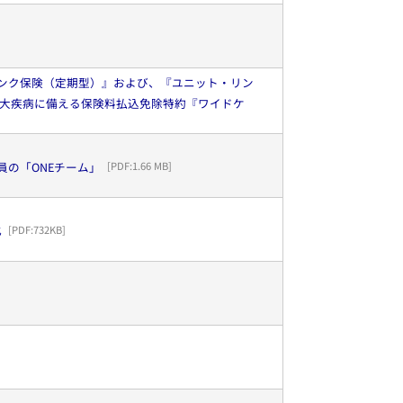
ンク保険（定期型）』および、『ユニット・リン
7大疾病に備える保険料払込免除特約『ワイドケ
員の「ONEチーム」
[PDF:
1.66 MB
]
化
[PDF:
732KB
]