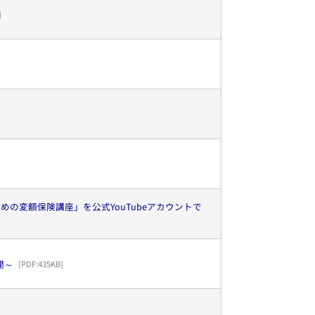
]
の変額保険講座」を公式YouTubeアカウントで
開～
[PDF:
435KB
]