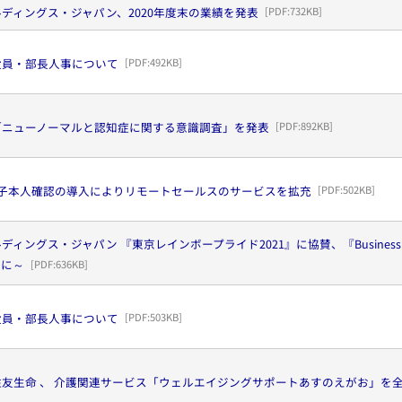
ディングス・ジャパン、2020年度末の業績を発表
[PDF:
732KB
]
役員・部長人事について
[PDF:
492KB
]
「ニューノーマルと認知症に関する意識調査」を発表
[PDF:
892KB
]
電子本人確認の導入によりリモートセールスのサービスを拡充
[PDF:
502KB
]
ィングス・ジャパン 『東京レインボープライド2021』に協賛、『Business for 
めに～
[PDF:
636KB
]
役員・部長人事について
[PDF:
503KB
]
友生命 、 介護関連サービス「ウェルエイジングサポートあすのえがお」を