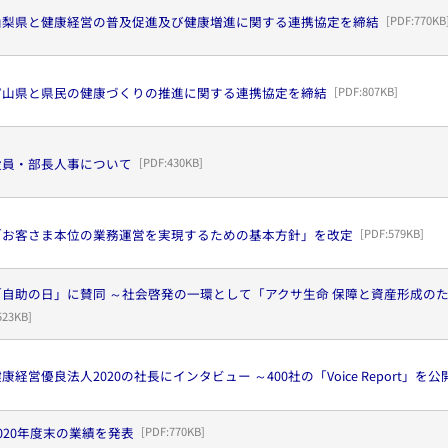
山梨県と健康経営の普及促進及び健康増進に関する連携協定を締結
[PDF:
770KB
富山県と県民の健康づくりの推進に関する連携協定を締結
[PDF:
807KB
]
役員・部長人事について
[PDF:
430KB
]
「お客さま本位の業務運営を実現するための基本方針」を改定
[PDF:
579KB
]
自助の日」に賛同 ～社会啓発の一環として「アクサ生命 保障と資産形成のため
523KB
]
経営優良法人2020の社長にインタビュー ～400社の「Voice Report」を公
020年度末の業績を発表
[PDF:
770KB
]