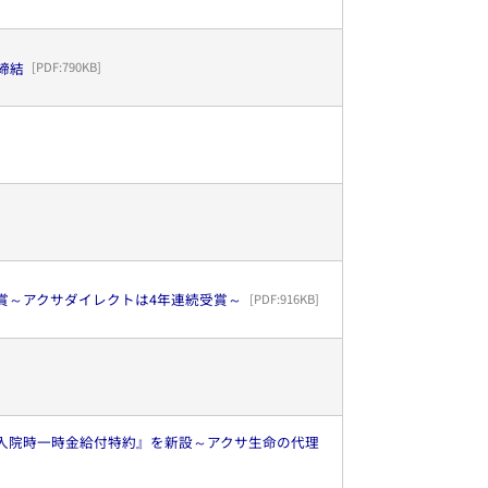
締結
[PDF:
790KB
]
受賞～アクサダイレクトは4年連続受賞～
[PDF:
916KB
]
療入院時一時金給付特約』を新設～アクサ生命の代理