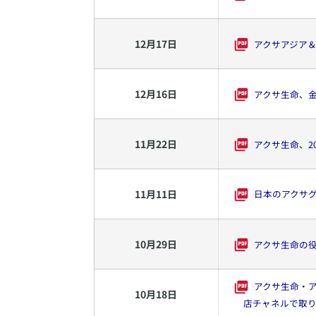
12
月
17
日
アクサアジア＆
12
月
16
日
アクサ生命、
11
月
22
日
アクサ生命、2
11
月
11
日
日本のアクサグ
10
月
29
日
アクサ生命の
アクサ生命・ア
10
月
18
日
店チャネルで取