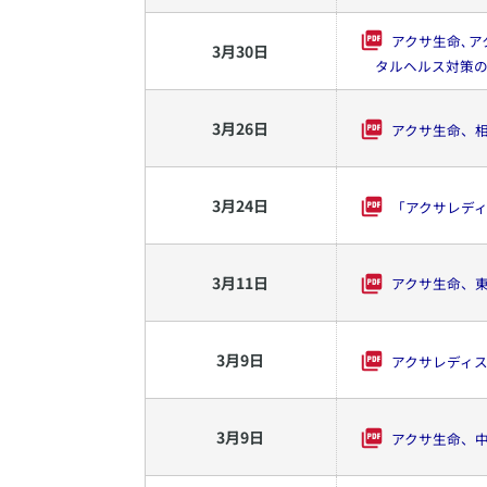
アクサ生命､ア
3
月
30
日
タルヘルス対策
3
月
26
日
アクサ生命、
3
月
24
日
「アクサレディス
3
月
11
日
アクサ生命、東
3
月
9
日
アクサレディスゴ
3
月
9
日
アクサ生命、中