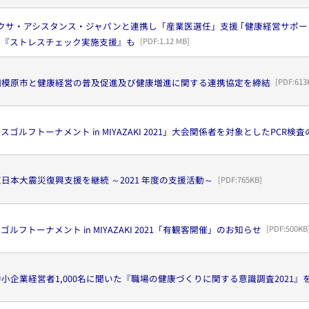
クサ・アシスタンス・ジャパンと連携し「産業医選任」支援 ｢健康経営サポ
の『ストレスチェック実施支援』も
[PDF:
1.12 MB
]
相模原市と健康経営の普及促進及び健康増進に関する連携協定を締結
[PDF:
613
ゴルフトーナメント in MIYAZAKI 2021」大会関係者を対象としたPCR検
日本大震災復興支援を継続 ～2021 年度の支援活動～
[PDF:
765KB
]
ルフトーナメント in MIYAZAKI 2021「有観客開催」のお知らせ
[PDF:
500KB
小企業経営者1,000名に聞いた『職場の健康づくりに関する意識調査2021』