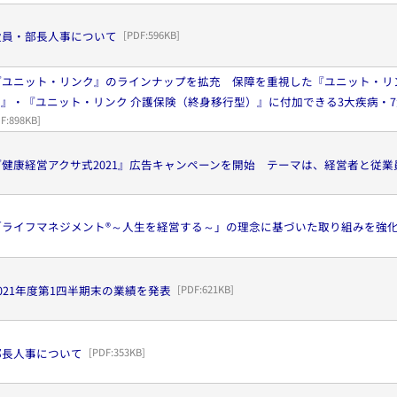
役員・部長人事について
[PDF:
596KB
]
『ユニット・リンク』のラインナップを拡充 保障を重視した『ユニット・リ
』・『ユニット・リンク 介護保険（終身移行型）』に付加できる3大疾病・
F:
898KB
]
健康経営アクサ式2021』広告キャンペーンを開始 テーマは、経営者と従業
「ライフマネジメント®～人生を経営する～」の理念に基づいた取り組みを強
021年度第1四半期末の業績を発表
[PDF:
621KB
]
部長人事について
[PDF:
353KB
]