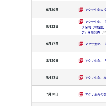
9
月
30
日
アクサ生命の
アクサ生命、
9
月
22
日
ク保険（有期型）
ア』を新発売
[PD
9
月
17
日
アクサ生命、『
8
月
20
日
アクサ生命、
8
月
13
日
アクサ生命、2
7
月
30
日
アクサ生命の