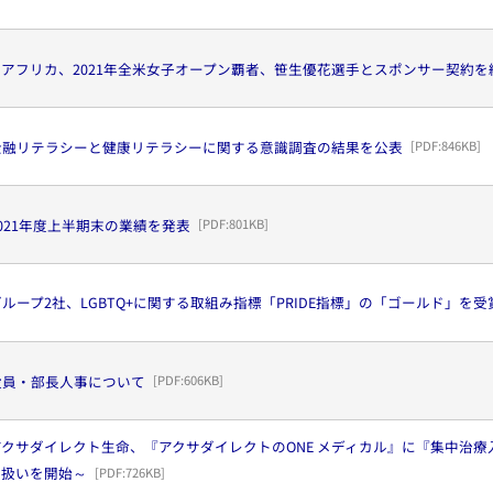
アフリカ、2021年全米女子オープン覇者、笹生優花選手とスポンサー契約を
金融リテラシーと健康リテラシーに関する意識調査の結果を公表
[PDF:
846KB
]
021年度上半期末の業績を発表
[PDF:
801KB
]
ループ2社、LGBTQ+に関する取組み指標「PRIDE指標」の「ゴールド」を
役員・部長人事について
[PDF:
606KB
]
クサダイレクト生命、『アクサダイレクトのONE メディカル』に『集中治
り扱いを開始～
[PDF:
726KB
]