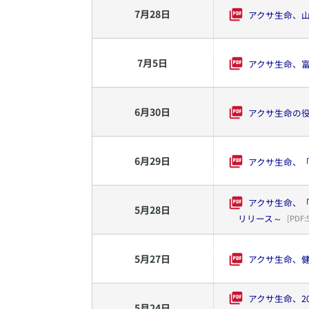
7
月
28
日
アクサ生命、
7
月
5
日
アクサ生命、
6
月
30
日
アクサ生命の
6
月
29
日
アクサ生命、
アクサ生命、「
5
月
28
日
リリース～
[PDF:
5
月
27
日
アクサ生命、健康
アクサ生命、2
5
月
24
日