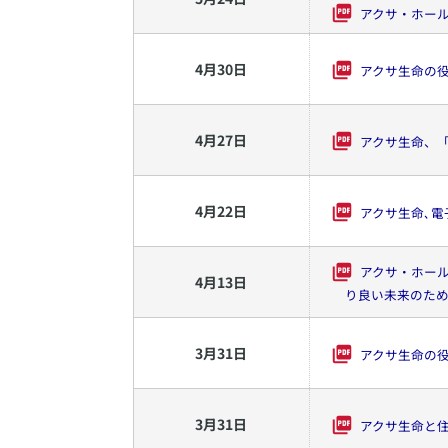
アクサ・ホール
4
月
30
日
アクサ生命の
4
月
27
日
アクサ生命、
4
月
22
日
アクサ生命､
アクサ・ホールデ
4
月
13
日
り良い未来のた
3
月
31
日
アクサ生命の
3
月
31
日
アクサ生命と住