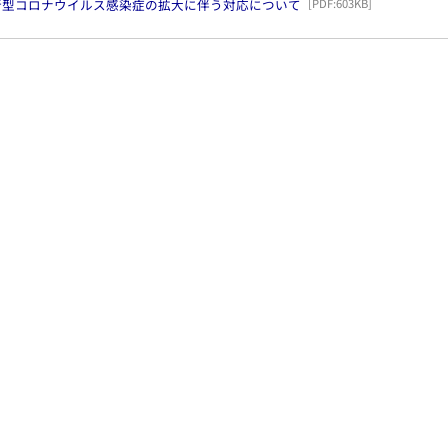
新型コロナウイルス感染症の拡大に伴う対応について
[PDF:
603KB
]