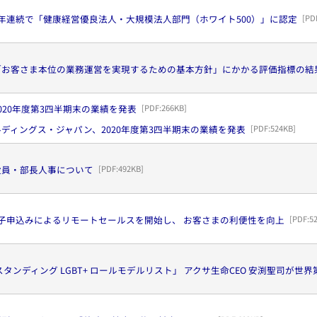
年連続で「健康経営優良法人・大規模法人部門（ホワイト500）」に認定
[PD
「お客さま本位の業務運営を実現するための基本方針」にかかる評価指標の結
020年度第3四半期末の業績を発表
[PDF:
266KB
]
ディングス・ジャパン、2020年度第3四半期末の業績を発表
[PDF:
524KB
]
役員・部長人事について
[PDF:
492KB
]
子申込みによるリモートセールスを開始し、 お客さまの利便性を向上
[PDF:
5
スタンディング LGBT+ ロールモデルリスト」 アクサ生命CEO 安渕聖司が世