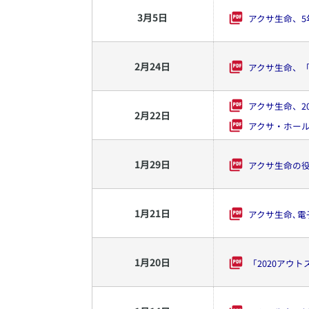
3
月
5
日
アクサ生命、5
2
月
24
日
アクサ生命、
アクサ生命、2
2
月
22
日
アクサ・ホール
1
月
29
日
アクサ生命の
1
月
21
日
アクサ生命､電
1
月
20
日
「2020アウト