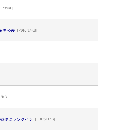
F:
739KB
]
果を公表
[PDF:
714KB
]
25KB
]
界第3位にランクイン
[PDF:
511KB
]