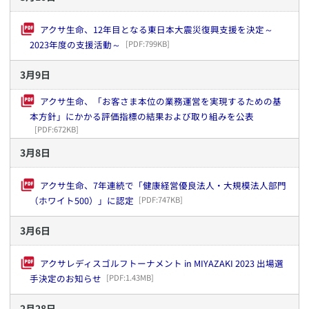
アクサ生命、12年目となる東日本大震災復興支援を決定～
2023年度の支援活動～
[PDF:
799KB
]
3
月
9
日
アクサ生命、「お客さま本位の業務運営を実現するための基
本方針」にかかる評価指標の結果および取り組みを公表
[PDF:
672KB
]
3
月
8
日
アクサ生命、7年連続で「健康経営優良法人・大規模法人部門
（ホワイト500）」に認定
[PDF:
747KB
]
3
月
6
日
アクサレディスゴルフトーナメント in MIYAZAKI 2023 出場選
手決定のお知らせ
[PDF:
1.43MB
]
2
月
28
日