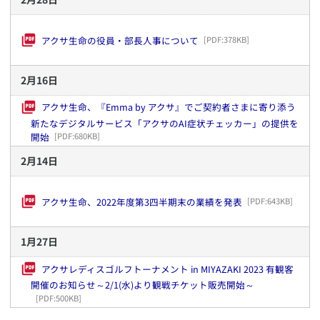
アクサ生命の役員・部長人事について
[PDF:
378KB
]
2
月
16
日
アクサ生命、『Emma by アクサ』でご契約者さまに寄り添う
新たなデジタルサービス「アクサのAI症状チェッカー」の提供を
開始
[PDF:
680KB
]
2
月
14
日
アクサ生命、2022年度第3四半期末の業績を発表
[PDF:
643KB
]
1
月
27
日
アクサレディスゴルフトーナメント in MIYAZAKI 2023 有観客
開催のお知らせ～2/1(水)より観戦チケット販売開始～
[PDF:
500KB
]