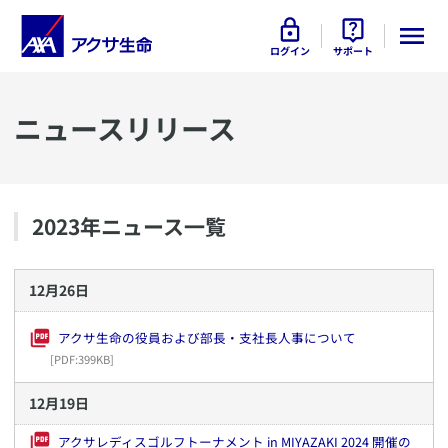
ログイン
サポート
ニュースリリース
2023
年ニュース一覧
12
月
26
日
アクサ生命の役員および部長・支社長人事について
[PDF:
399KB
]
12
月
19
日
アクサレディスゴルフトーナメント in MIYAZAKI 2024 開催の