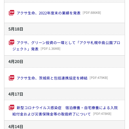
アクサ生命、2022年度末の業績を発表
[PDF:
886KB
]
5
月
18
日
アクサ、グリーン投資の一環として「アクサ札幌中島公園プロ
ジェクト」発表
[PDF:
1.36MB
]
4
月
20
日
アクサ生命、茨城県と包括連携協定を締結
[PDF:
479KB
]
4
月
17
日
新型コロナウイルス感染症 宿泊療養・自宅療養による入院
給付金および災害保険金等の取扱終了について
[PDF:
478KB
]
4
月
14
日