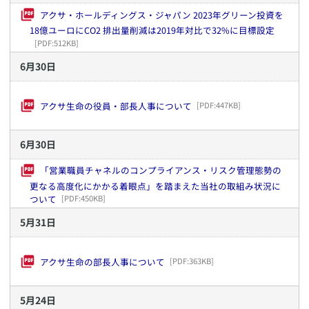
アクサ・ホールディングス・ジャパン 2023年グリーン投資を
18億ユーロにCO2 排出量削減は2019年対比で32%に目標設定
[PDF:
512KB
]
6
月
30
日
アクサ生命の役員・部長人事について
[PDF:
447KB
]
6
月
30
日
「営業職員チャネルのコンプライアンス・リスク管理態勢の
更なる高度化にかかる着眼点」を踏まえた当社の取組み状況に
ついて
[PDF:
450KB
]
5
月
31
日
アクサ生命の部長人事について
[PDF:
363KB
]
5
月
24
日