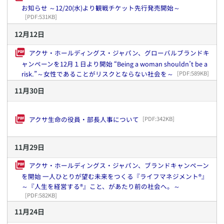
お知らせ ～12/20(水)より観戦チケット先行発売開始～
[PDF:
531KB
]
12
月
12
日
アクサ・ホールディングス・ジャパン、グローバルブランドキ
ャンペーンを12月１日より開始 “Being a woman shouldn’t be a
risk.”～女性であることがリスクとならない社会を～
[PDF:
589KB
]
11
月
30
日
アクサ生命の役員・部長人事について
[PDF:
342KB
]
11
月
29
日
アクサ・ホールディングス・ジャパン、ブランドキャンペーン
を開始 一人ひとりが望む未来をつくる『ライフマネジメント®』
～『人生を経営する®』こと、があたり前の社会へ。～
[PDF:
582KB
]
11
月
24
日