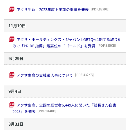
アクサ生命、2023年度上半期の業績を発表
[PDF:
827KB
]
11
月
10
日
アクサ・ホールディングス・ジャパン LGBTQ+に関する取り組
みで「PRIDE 指標」最高位の「ゴールド」を受賞
[PDF:
385KB
]
9
月
29
日
アクサ生命の支社長人事について
[PDF:
432KB
]
9
月
4
日
アクサ生命、全国の経営者6,449人に聞いた『社長さん白書
2023』を発表
[PDF:
814KB
]
8
月
31
日