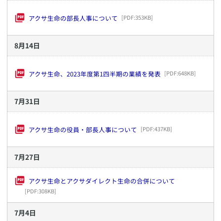
アクサ生命の部長人事について
[PDF:
353KB
]
8
月
14
日
アクサ生命、2023年度第1四半期の業績を発表
[PDF:
648KB
]
7
月
31
日
アクサ生命の役員・部長人事について
[PDF:
437KB
]
7
月
27
日
アクサ生命とアクサダイレクト生命の合併について
[PDF:
308KB
]
7
月
4
日