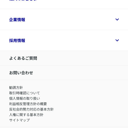
資料請求
保険金・給付金のご請求
保険選びに役立つ情報
各種お手続き
​アクサ生命のライフマネジメント®
変額保険各種情報
法人のお客さまトップ
企業情報
変額保険各種情報
デジタル約款
健康経営とは
デジタル約款
ご契約内容の確認方法
健康経営サポートパッケージ
アクサ生命が選ばれる理由
付帯サービス
健康経営プラットフォーム
企業情報トップ
採用情報
令和8年（2026年）分の生命保険料控除証明書について
経営者サポートサービス
アクサ生命について
​お客さま専用マイページ MyAXA
代表取締役社長からのメッセージ
LINEサービスについて
アクサ生命が選ばれる理由
よくあるご質問
アクサのネット完結保険（旧アクサダイレクト生命）
採用情報トップ
お知らせ・ニュースリリース
新卒採用
IR情報
中途採用：内勤正社員
お問い合わせ
サステナビリティの取り組み
中途採用：商工会議所共済・福祉制度推進スタッフ（営業
セミナー情報
職）
勧誘方針
​お客さまを金融犯罪からお守りするために
中途採用：フィナンシャルプラン・アドバイザー（営業職）
取引時確認について
アクサグループについて
障害者採用
個人情報の取り扱い
利益相反管理方針の概要
反社会的勢力対応の基本方針
人権に関する基本方針
サイトマップ