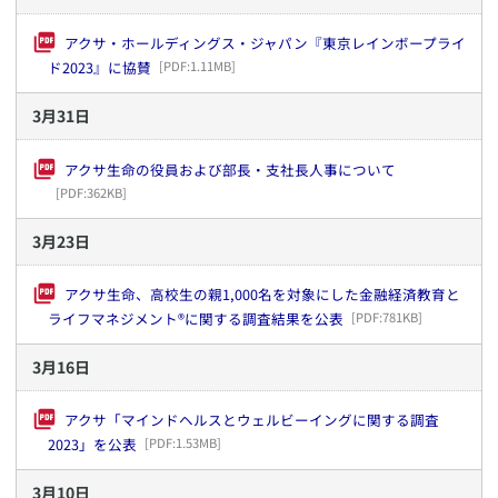
アクサ・ホールディングス・ジャパン『東京レインボープライ
ド2023』に協賛
[PDF:
1.11MB
]
3
月
31
日
アクサ生命の役員および部長・支社長人事について
[PDF:
362KB
]
3
月
23
日
アクサ生命、高校生の親1,000名を対象にした金融経済教育と
ライフマネジメント®に関する調査結果を公表
[PDF:
781KB
]
3
月
16
日
アクサ「マインドヘルスとウェルビーイングに関する調査
2023」を公表
[PDF:
1.53MB
]
3
月
10
日