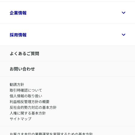
保険選びに役立つ情報
各種お手続き
​アクサ生命のライフマネジメント®
変額保険各種情報
法人のお客さまトップ
企業情報
変額保険各種情報
デジタル約款
健康経営とは
デジタル約款
ご契約内容の確認方法
健康経営サポートパッケージ
アクサ生命が選ばれる理由
付帯サービス
健康経営プラットフォーム
企業情報トップ
採用情報
令和8年（2026年）分の生命保険料控除証明書について
経営者サポートサービス
アクサ生命について
​お客さま専用マイページ MyAXA
代表取締役社長からのメッセージ
LINEサービスについて
アクサ生命が選ばれる理由
よくあるご質問
アクサのネット完結保険（旧アクサダイレクト生命）
採用情報トップ
お知らせ・ニュースリリース
新卒採用
IR情報
中途採用：内勤正社員
お問い合わせ
サステナビリティの取り組み
中途採用：商工会議所共済・福祉制度推進スタッフ（営業
セミナー情報
職）
勧誘方針
​お客さまを金融犯罪からお守りするために
中途採用：フィナンシャルプラン・アドバイザー（営業職）
取引時確認について
アクサグループについて
障害者採用
個人情報の取り扱い
利益相反管理方針の概要
反社会的勢力対応の基本方針
人権に関する基本方針
サイトマップ
お客さま本位の業務運営を実現するための基本方針