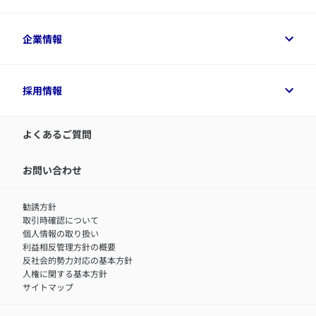
保険選びに役立つ情報
各種お手続き
​アクサ生命のライフマネジメント®
変額保険各種情報
法人のお客さまトップ
企業情報
変額保険各種情報
デジタル約款
健康経営とは
デジタル約款
ご契約内容の確認方法
健康経営サポートパッケージ
アクサ生命が選ばれる理由
付帯サービス
健康経営プラットフォーム
企業情報トップ
採用情報
令和8年（2026年）分の生命保険料控除証明書について
経営者サポートサービス
アクサ生命について
​お客さま専用マイページ MyAXA
代表取締役社長からのメッセージ
LINEサービスについて
アクサ生命が選ばれる理由
よくあるご質問
アクサのネット完結保険（旧アクサダイレクト生命）
採用情報トップ
お知らせ・ニュースリリース
新卒採用
IR情報
中途採用：内勤正社員
お問い合わせ
サステナビリティの取り組み
中途採用：商工会議所共済・福祉制度推進スタッフ（営業
セミナー情報
職）
勧誘方針
​お客さまを金融犯罪からお守りするために
中途採用：フィナンシャルプラン・アドバイザー（営業職）
取引時確認について
アクサグループについて
障害者採用
個人情報の取り扱い
利益相反管理方針の概要
反社会的勢力対応の基本方針
人権に関する基本方針
サイトマップ