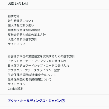
IR情報
中途採用：内勤正社員
お問い合わせ
サステナビリティの取り組み
中途採用：商工会議所共済・福祉制度推進スタッフ（営業
セミナー情報
職）
勧誘方針
​お客さまを金融犯罪からお守りするために
中途採用：フィナンシャルプラン・アドバイザー（営業職）
取引時確認について
アクサグループについて
障害者採用
個人情報の取り扱い
利益相反管理方針の概要
反社会的勢力対応の基本方針
人権に関する基本方針
サイトマップ
お客さま本位の業務運営を実現するための基本方針
アセットオーナー・プリンシプルの受け入れ
日本版スチュワードシップ・コードの受け入れ
アクサグループデータプライバシー宣言
生命保険相談所(裁定審査会)について
生命保険契約者保護機構について
サイトポリシー
Cookie設定
アクサ・ホールディングス・ジャパン