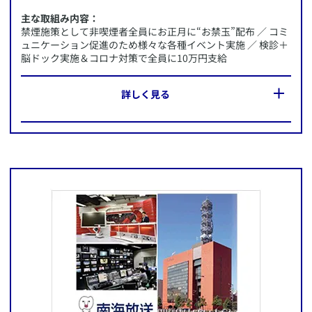
主な取組み内容：
禁煙施策として非喫煙者全員にお正月に“お禁玉”配布 ／ コミ
ュニケーション促進のため様々な各種イベント実施 ／ 検診＋
脳ドック実施＆コロナ対策で全員に10万円支給
​詳しく見る
​この企業のWebサイトへ
所在地：
兵庫県姫路市飾磨区
​​AXA-A2-2008-0402/9F7
施策内容：
・禁煙施策として非喫煙者全員にお正月に“お禁玉”配布
・コミュニケーション促進のため様々な各種イベント実施
・検診＋脳ドック実施＆コロナ対策で全員に10万円支給