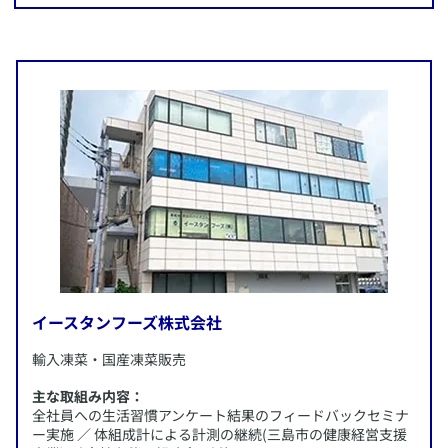
所在地：
愛知県豊田市
施策内容：
・週に一度、「早く仕事を終わろうDAY」や「野菜を摂ろう
DAY」の実施
・腸内フローラ活性化プロジェクト
・メタボ対策プロジェクト
・運動機会の促進
他
イースタンフーズ株式会社
​輸入凍菜・国産凍菜販売
主な取組み内容：
全社員への生活習慣アンケート結果のフィードバックセミナ
ー実施 ／ 体組成計による計測の継続(三島市の健康経営支援