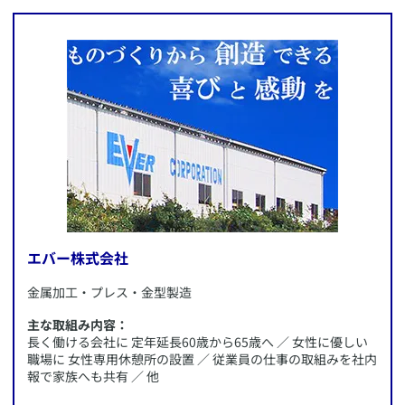
東京都立川市
施策内容：
・全館禁煙
・全従業員の健康診断受診（社費）
・子育てに特化した有給休暇の増設
・トレッキング部活動
エバー株式会社
​金属加工・プレス・金型製造
主な取組み内容：
長く働ける会社に 定年延長60歳から65歳へ ／ 女性に優しい
職場に 女性専用休憩所の設置 ／ 従業員の仕事の取組みを社内
報で家族へも共有 ／ 他