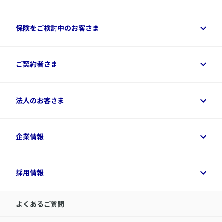
保険をご検討中のお客さま
保険をご検討中のお客さまトップ
ご契約者さま
商品一覧
保険シミュレーション
ご相談ガイド
ご契約者さまトップ
法人のお客さま
資料請求
保険金・給付金のご請求
保険選びに役立つ情報
各種お手続き
​アクサ生命のライフマネジメント®
変額保険各種情報
法人のお客さまトップ
企業情報
変額保険各種情報
デジタル約款
健康経営とは
デジタル約款
ご契約内容の確認方法
健康経営サポートパッケージ
アクサ生命が選ばれる理由
付帯サービス
健康経営プラットフォーム
企業情報トップ
採用情報
令和8年（2026年）分の生命保険料控除証明書について
経営者サポートサービス
アクサ生命について
​お客さま専用マイページ MyAXA
代表取締役社長からのメッセージ
LINEサービスについて
アクサ生命が選ばれる理由
よくあるご質問
アクサのネット完結保険（旧アクサダイレクト生命）
採用情報トップ
お知らせ・ニュースリリース
新卒採用