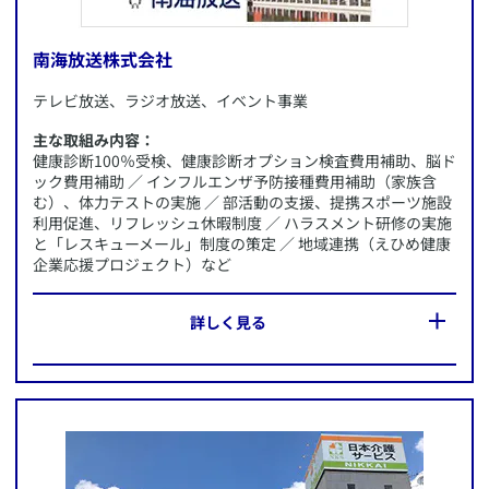
南海放送株式会社
​テレビ放送、ラジオ放送、イベント事業
主な取組み内容：
健康診断100％受検、健康診断オプション検査費用補助、脳ド
ック費用補助 ／ インフルエンザ予防接種費用補助（家族含
む）、体力テストの実施 ／ 部活動の支援、提携スポーツ施設
利用促進、リフレッシュ休暇制度 ／ ハラスメント研修の実施
と「レスキューメール」制度の策定 ／ 地域連携（えひめ健康
​この企業のWebサイトへ
企業応援プロジェクト）など
​​AXA-A2-2008-0402/9F7
​詳しく見る
所在地：
愛媛県松山市
施策内容：
・健康診断100%受検、健康診断オプション検査費用補助、脳
ドック費用補助