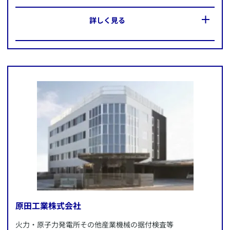
​詳しく見る
所在地：
​この企業のWebサイトへ
愛知県常滑市
施策内容：
​​AXA-A2-2008-0402/9F7
・長く働ける会社に 定年延長60歳から65歳へ
・女性に優しい職場に 女性専用休憩所の設置
・従業員の仕事の取組みを社内報で家族へも共有
他
原田工業株式会社
​火力・原子力発電所その他産業機械の据付検査等