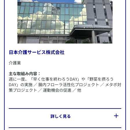
・インフルエンザ予防接種費用補助（家族含む）、体力テス
トの実施
・部活動の支援、提携スポーツ施設利用促進、リフレッシュ
休暇制度
・ハラスメント研修の実施と「レスキューメール」制度の策
定
・地域連携（えひめ健康企業応援プロジェクト）など
日本介護サービス株式会社
​介護業
主な取組み内容：
週に一度、「早く仕事を終わろうDAY」や「野菜を摂ろう
DAY」の実施 ／ 腸内フローラ活性化プロジェクト ／ メタボ対
​この企業のWebサイトへ
策プロジェクト ／ 運動機会の促進 ／ 他
​AXA-A2-2008-0402/9F7
​詳しく見る