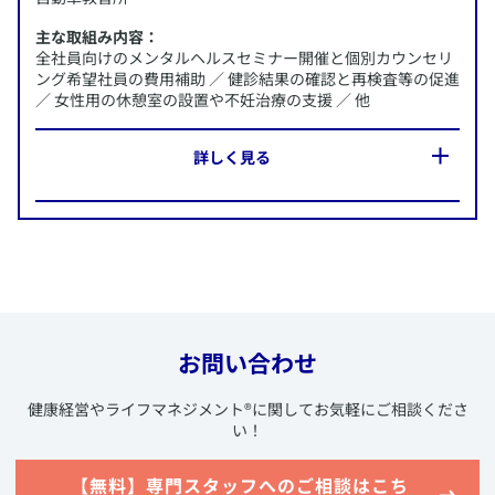
主な取組み内容：
全社員向けのメンタルヘルスセミナー開催と個別カウンセリ
ング希望社員の費用補助 ／ 健診結果の確認と再検査等の促進
／ 女性用の休憩室の設置や不妊治療の支援 ／ 他
​詳しく見る
​この企業のWebサイトへ
所在地：
千葉県銚子市
​AXA-A2-2109-0366/9F7
施策内容：
・全社員向けのメンタルヘルスセミナー開催と個別カウンセ
リング希望社員の費用補助
・健診結果の確認と再検査等の促進
・女性用の休憩室の設置や不妊治療の支援
お問い合わせ
他
​健康経営やライフマネジメント
®
に関してお気軽にご相談くださ
い！
​【無料】専門スタッフへのご相談はこち