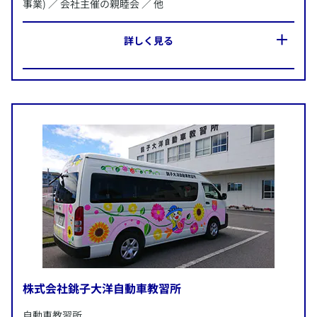
事業) ／ 会社主催の親睦会 ／ 他
​詳しく見る
所在地：
静岡県三島市
​この企業のWebサイトへ
施策内容：
​​AXA-A2-2008-0402/9F7
・全社員への生活習慣アンケート結果のフィードバックセミ
ナー実施
・体組成計による計測の継続(三島市の健康経営支援事業)
・会社主催の親睦会
他
株式会社銚子大洋自動車教習所
​自動車教習所