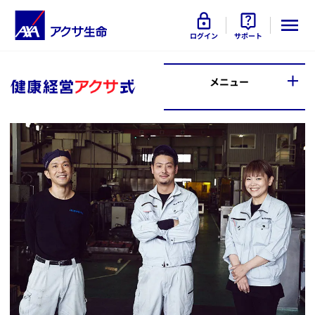
ログイン
サポート
メニュー
Interview
健康経営で人も会社もこんなに
変わる！
－ 新型コロナウイルス感染拡大
のピンチに従業員が団結！健康
経営が向上させたワーク・エン
ゲイジメント
西田製作所の従業員3名（斉
藤さま、谷口さま、新居さま）
－ 大きくなっても家族のような
会社でありたいから、これから
も健康経営を続けていきます
西田製作所の経営者2名（民
社長、得永副社長）