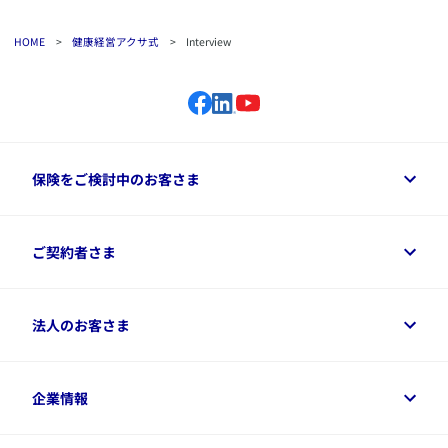
HOME
>
健康経営アクサ式
>
Interview
保険をご検討中のお客さま
保険をご検討中のお客さまトップ
ご契約者さま
商品一覧
保険シミュレーション
ご相談ガイド
ご契約者さまトップ
法人のお客さま
資料請求
保険金・給付金のご請求
保険選びに役立つ情報
各種お手続き
​アクサ生命のライフマネジメント®
変額保険各種情報
法人のお客さまトップ
企業情報
変額保険各種情報
デジタル約款
健康経営とは
デジタル約款
ご契約内容の確認方法
健康経営サポートパッケージ
アクサ生命が選ばれる理由