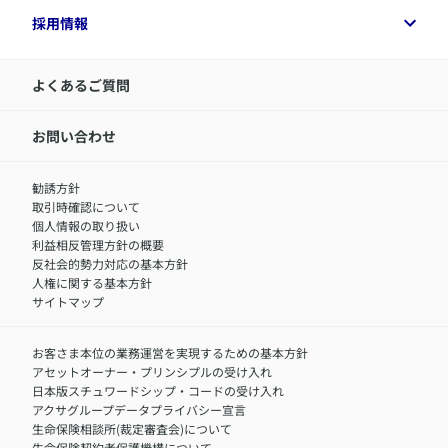
付帯サービス
健康経営プラットフォーム
企業情報トップ
採用情報
令和8年（2026年）分の生命保険料控除証明書について
経営者サポートサービス
アクサ生命について
​お客さま専用マイページ MyAXA
代表取締役社長からのメッセージ
LINEサービスについて
アクサ生命が選ばれる理由
よくあるご質問
アクサのネット完結保険（旧アクサダイレクト生命）
採用情報トップ
お知らせ・ニュースリリース
新卒採用
IR情報
中途採用：内勤正社員
お問い合わせ
サステナビリティの取り組み
中途採用：商工会議所共済・福祉制度推進スタッフ（営業
セミナー情報
職）
勧誘方針
​お客さまを金融犯罪からお守りするために
中途採用：フィナンシャルプラン・アドバイザー（営業職）
取引時確認について
アクサグループについて
障害者採用
個人情報の取り扱い
利益相反管理方針の概要
反社会的勢力対応の基本方針
人権に関する基本方針
サイトマップ
お客さま本位の業務運営を実現するための基本方針
アセットオーナー・プリンシプルの受け入れ
日本版スチュワードシップ・コードの受け入れ
アクサグループデータプライバシー宣言
生命保険相談所(裁定審査会)について
生命保険契約者保護機構について