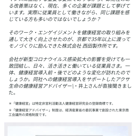
る改善策はなく、現在、多くの企業が課題として挙げて
います。実際に従業員として働きながら、同じ課題を感
じている方も多いのではないでしょうか？
そのワーク・エンゲイジメントを健康経営の取り組みを
通して大きく向上させたのが、京都で35年以上に渡って
モノづくりに励んできた株式会社 西田製作所です。
会社が新型コロナウイルス感染拡大の影響を受けても一
致団結し、日々、活き活きと働いている従業員さま。一
体、健康経営導入前・後でどのような変化が訪れたので
しょうか。同社への健康経営導入をサポートしたアクサ
生命の健康経営アドバイザー\
・井上さんが直接聞きまし
た。
​＊「健康経営」は特定非営利活動法人健康経営研究会の登録商標です。
＊「健康経営アドバイザー」制度は、経済産業省の委託事業で創設された東京商
工会議所の資格制度です。