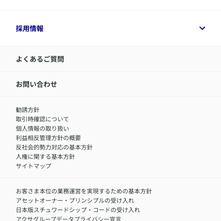
健康経営とは
デジタル約款
ご契約内容の確認方法
健康経営サポートパッケージ
アクサ生命が選ばれる理由
付帯サービス
健康経営プラットフォーム
企業情報トップ
採用情報
令和8年（2026年）分の生命保険料控除証明書について
経営者サポートサービス
アクサ生命について
​お客さま専用マイページ MyAXA
代表取締役社長からのメッセージ
LINEサービスについて
アクサ生命が選ばれる理由
よくあるご質問
アクサのネット完結保険（旧アクサダイレクト生命）
採用情報トップ
お知らせ・ニュースリリース
新卒採用
IR情報
中途採用：内勤正社員
お問い合わせ
サステナビリティの取り組み
中途採用：商工会議所共済・福祉制度推進スタッフ（営業
セミナー情報
職）
勧誘方針
​お客さまを金融犯罪からお守りするために
中途採用：フィナンシャルプラン・アドバイザー（営業職）
取引時確認について
アクサグループについて
障害者採用
個人情報の取り扱い
利益相反管理方針の概要
反社会的勢力対応の基本方針
人権に関する基本方針
サイトマップ
お客さま本位の業務運営を実現するための基本方針
アセットオーナー・プリンシプルの受け入れ
日本版スチュワードシップ・コードの受け入れ
アクサグループデータプライバシー宣言