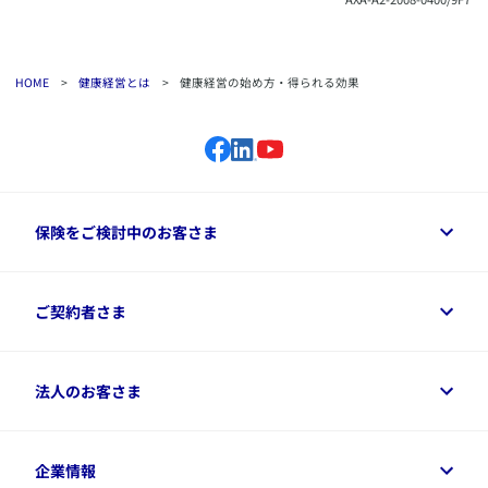
HOME
>
健康経営とは
>
健康経営の始め方・得られる効果
保険をご検討中のお客さま
保険をご検討中のお客さまトップ
ご契約者さま
商品一覧
保険シミュレーション
ご相談ガイド
ご契約者さまトップ
法人のお客さま
資料請求
保険金・給付金のご請求
保険選びに役立つ情報
各種お手続き
​アクサ生命のライフマネジメント®
変額保険各種情報
法人のお客さまトップ
企業情報
変額保険各種情報
デジタル約款