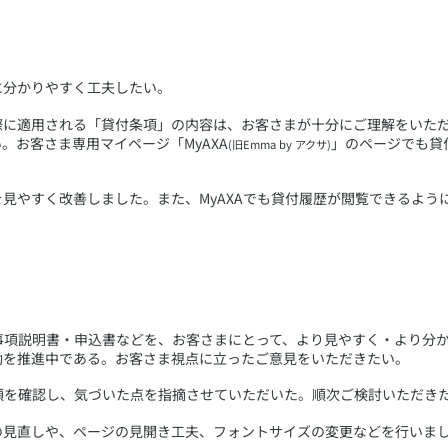
に分かりやすく工夫したい。
く際に適用される「貸付条項」の内容は、お客さまが十分にご理解をいた
。お客さま専用マイページ「MyAXA
」のページでも貸
(旧Emma by アクサ)
を見やすく改善しました。また、MyAXAでも貸付履歴が閲覧できるよう
要事項説明書・申込書などを、お客さまにとって、より見やすく・より分
動を推進中である。お客さま視点に立ったご意見をいただきたい。
類を確認し、気づいた点を指摘させていただいた。順次ご検討いただき
章の見直しや、ページの見開き工夫、フォントサイズの変更などを行いま