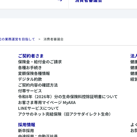
位の業務運営を目指して
>
消費者審議会
ご契約者さま
法
保険金・給付金のご請求
健
各種お手続き
健
変額保険各種情報
健
デジタル約款
経
ご契約内容の確認方法
付帯サービス
令和8年（2026年）分の生命保険料控除証明書について
​お客さま専用マイページ MyAXA
LINEサービスについて
アクサのネット完結保険（旧アクサダイレクト生命）
採用情報
よ
お
新卒採用
中途採用：内勤正社員