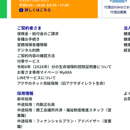
平日9:00～18:00 土9:00～17:00
詳しくはこちら
ご契約者さま
法
保険金・給付金のご請求
健
各種お手続き
健
変額保険各種情報
健
デジタル約款
経
ご契約内容の確認方法
付帯サービス
令和8年（2026年）分の生命保険料控除証明書について
​お客さま専用マイページ MyAXA
LINEサービスについて
アクサのネット完結保険（旧アクサダイレクト生命）
採用情報
よ
お
新卒採用
中途採用：内勤正社員
中途採用：商工会議所共済・福祉制度推進スタッフ（営
業職）
中途採用：フィナンシャルプラン・アドバイザー（営業
職）