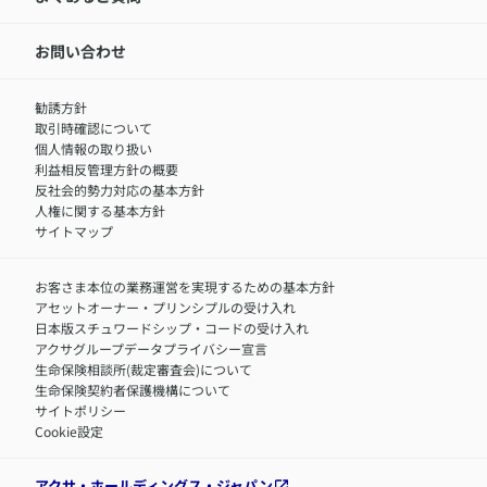
アクサのネット完結保険（旧アクサダイレクト生命）
採用情報トップ
お知らせ・ニュースリリース
新卒採用
IR情報
中途採用：内勤正社員
お問い合わせ
サステナビリティの取り組み
中途採用：商工会議所共済・福祉制度推進スタッフ（営業
セミナー情報
職）
勧誘方針
​お客さまを金融犯罪からお守りするために
中途採用：フィナンシャルプラン・アドバイザー（営業職）
取引時確認について
アクサグループについて
障害者採用
個人情報の取り扱い
利益相反管理方針の概要
反社会的勢力対応の基本方針
人権に関する基本方針
サイトマップ
お客さま本位の業務運営を実現するための基本方針
アセットオーナー・プリンシプルの受け入れ
日本版スチュワードシップ・コードの受け入れ
アクサグループデータプライバシー宣言
生命保険相談所(裁定審査会)について
生命保険契約者保護機構について
サイトポリシー
Cookie設定
アクサ・ホールディングス・ジャパン