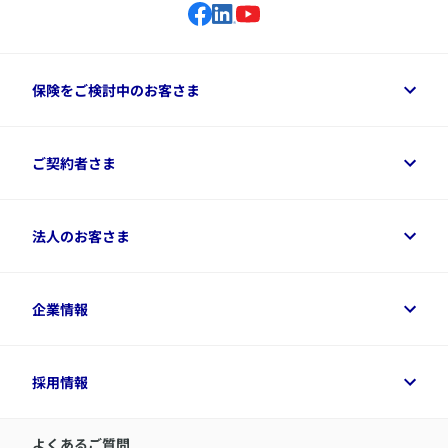
保険をご検討中のお客さま
保険をご検討中のお客さまトップ
ご契約者さま
商品一覧
保険シミュレーション
ご相談ガイド
ご契約者さまトップ
法人のお客さま
資料請求
保険金・給付金のご請求
保険選びに役立つ情報
各種お手続き
​アクサ生命のライフマネジメント®
変額保険各種情報
法人のお客さまトップ
企業情報
変額保険各種情報
デジタル約款
健康経営とは
デジタル約款
ご契約内容の確認方法
健康経営サポートパッケージ
アクサ生命が選ばれる理由
付帯サービス
健康経営プラットフォーム
企業情報トップ
採用情報
令和8年（2026年）分の生命保険料控除証明書について
経営者サポートサービス
アクサ生命について
​お客さま専用マイページ MyAXA
代表取締役社長からのメッセージ
LINEサービスについて
アクサ生命が選ばれる理由
よくあるご質問