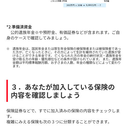
*2 準備済資金
公的遺族年金※や預貯金、有価証券などが含まれます。ご自
身のケースで確認してみましょう。
遺族年金は、国民年金または厚生年金保険の被保険者または被保険者であっ
た方が、亡くなったときに、その方によって生計を維持されていた遺族が受
けることができる年金です。 亡くなられた方の年金の納付状況・遺族年金を
受け取る方の年齢・優先順位などの条件が設けられています。 また、遺族年
金額は平均標準報酬月額、お子さまの人数、年金の種類などによって変わり
ます。
３．あなたが加入している保険の
内容を確認しましょう
​保険証券などで、すでに加入済みの保険の内容をチェックしま
す。
複雑にみえる保険も次の３つに分類することができます。