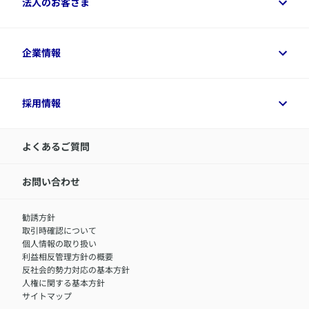
法人のお客さま
資料請求
保険金・給付金のご請求
保険選びに役立つ情報
各種お手続き
​アクサ生命のライフマネジメント®
変額保険各種情報
法人のお客さまトップ
企業情報
変額保険各種情報
デジタル約款
健康経営とは
デジタル約款
ご契約内容の確認方法
健康経営サポートパッケージ
アクサ生命が選ばれる理由
付帯サービス
健康経営プラットフォーム
企業情報トップ
採用情報
令和8年（2026年）分の生命保険料控除証明書について
経営者サポートサービス
アクサ生命について
​お客さま専用マイページ MyAXA
代表取締役社長からのメッセージ
LINEサービスについて
アクサ生命が選ばれる理由
よくあるご質問
アクサのネット完結保険（旧アクサダイレクト生命）
採用情報トップ
お知らせ・ニュースリリース
新卒採用
IR情報
中途採用：内勤正社員
お問い合わせ
サステナビリティの取り組み
中途採用：商工会議所共済・福祉制度推進スタッフ（営業
セミナー情報
職）
勧誘方針
​お客さまを金融犯罪からお守りするために
中途採用：フィナンシャルプラン・アドバイザー（営業職）
取引時確認について
アクサグループについて
障害者採用
個人情報の取り扱い
利益相反管理方針の概要
反社会的勢力対応の基本方針
人権に関する基本方針
サイトマップ