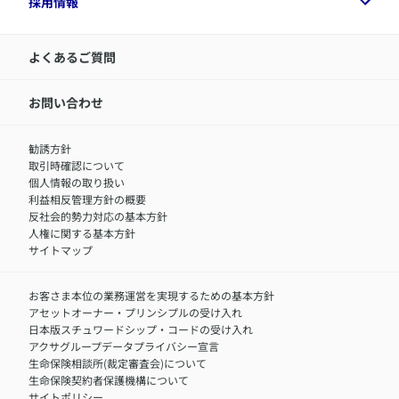
採用情報
令和8年（2026年）分の生命保険料控除証明書について
経営者サポートサービス
アクサ生命について
​お客さま専用マイページ MyAXA
代表取締役社長からのメッセージ
LINEサービスについて
アクサ生命が選ばれる理由
よくあるご質問
アクサのネット完結保険（旧アクサダイレクト生命）
採用情報トップ
お知らせ・ニュースリリース
新卒採用
IR情報
中途採用：内勤正社員
お問い合わせ
サステナビリティの取り組み
中途採用：商工会議所共済・福祉制度推進スタッフ（営業
セミナー情報
職）
勧誘方針
​お客さまを金融犯罪からお守りするために
中途採用：フィナンシャルプラン・アドバイザー（営業職）
取引時確認について
アクサグループについて
障害者採用
個人情報の取り扱い
利益相反管理方針の概要
反社会的勢力対応の基本方針
人権に関する基本方針
サイトマップ
お客さま本位の業務運営を実現するための基本方針
アセットオーナー・プリンシプルの受け入れ
日本版スチュワードシップ・コードの受け入れ
アクサグループデータプライバシー宣言
生命保険相談所(裁定審査会)について
生命保険契約者保護機構について
サイトポリシー