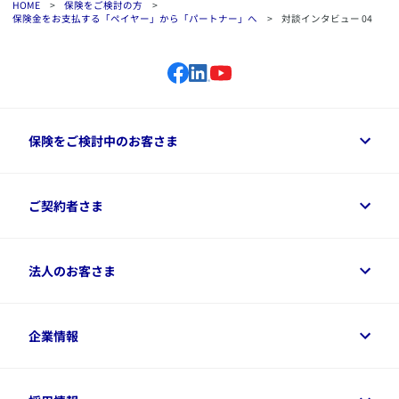
HOME
>
保険をご検討の方
>
保険金をお支払する「ペイヤー」から「パートナー」へ
>
対談インタビュー 04
保険をご検討中のお客さま
保険をご検討中のお客さまトップ
ご契約者さま
商品一覧
保険シミュレーション
ご相談ガイド
ご契約者さまトップ
法人のお客さま
資料請求
保険金・給付金のご請求
保険選びに役立つ情報
各種お手続き
​アクサ生命のライフマネジメント®
変額保険各種情報
法人のお客さまトップ
企業情報
変額保険各種情報
デジタル約款
健康経営とは
デジタル約款
ご契約内容の確認方法
健康経営サポートパッケージ
アクサ生命が選ばれる理由
付帯サービス
健康経営プラットフォーム
企業情報トップ