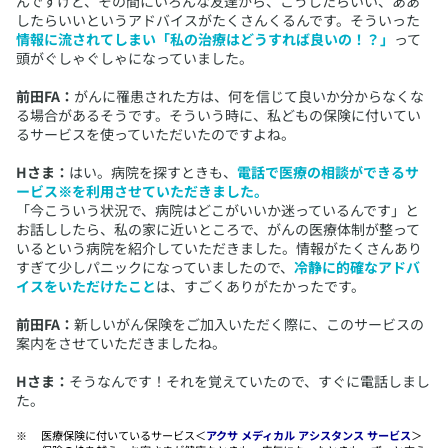
んですけど、その間にいろんな友達から、こうしたらいい、ああ
したらいいというアドバイスがたくさんくるんです。そういった
情報に流されてしまい「私の治療はどうすれば良いの！？」
って
頭がぐしゃぐしゃになっていました。
前田FA：
がんに罹患された方は、何を信じて良いか分からなくな
る場合があるそうです。そういう時に、私どもの保険に付いてい
るサービスを使っていただいたのですよね。
Hさま：
はい。病院を探すときも、
電話で医療の相談ができるサ
ービス※を利用させていただきました。
「今こういう状況で、病院はどこがいいか迷っているんです」と
お話ししたら、私の家に近いところで、がんの医療体制が整って
いるという病院を紹介していただきました。情報がたくさんあり
すぎて少しパニックになっていましたので、
冷静に的確なアドバ
イスをいただけたこと
は、すごくありがたかったです。
前田FA：
新しいがん保険をご加入いただく際に、このサービスの
案内をさせていただきましたね。
Hさま：
そうなんです！それを覚えていたので、すぐに電話しまし
た。
​医療保険に付いているサービス＜
アクサ メディカル アシスタンス サービス
＞