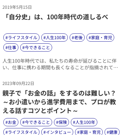
いう予測も出てきています。「自分らしく、自由な人
2019年5月15日
生を送りたい」「生涯独身だったとしても何も不自由
​「自分史」は、100年時代の道しるべ
はない」と考える人もいるでしょう。しかし、知って
おくべきリスクも存在します。今回は日本と海外の結
婚事情の比較を紹介しながら、人生100年を生涯シング
ルで生きることについて考えてみました。
#
ライフスタイル
#
人生100年
#
老後
#
家庭・育児
#
仕事
#
今できること
​人生100年時代では、私たちの寿命が延びることに伴
い、仕事に携わる期間も長くなることが指摘されてい
ます。ということは、人生半ばで新たな仕事に踏み出
したり、セカンドキャリアに挑戦したりと、より多様
2023年09月22日
なライフデザインが生まれる可能性もあるということ
​親子で「お金の話」をするのは難しい？
です。
～お小遣いから進学費用まで、プロが教
える話すコツとポイント～
#
お金
#
今できること
#
保険
#
人生100年
#
ライフスタイル
#
インタビュー
#
家庭・育児
#
健康