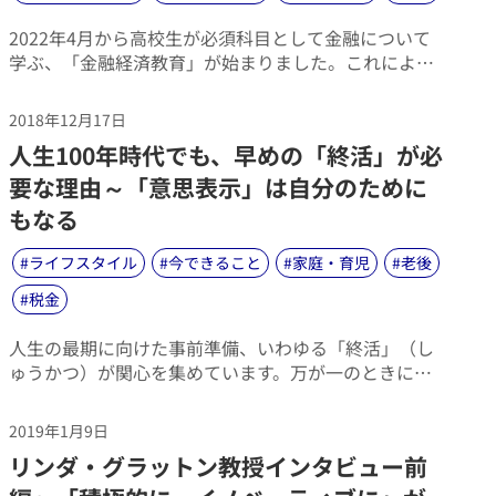
​2022年4月から高校生が必須科目として金融について
学ぶ、「金融経済教育」が始まりました。これによっ
て、ご家庭で「お金の話」が話題になるきっかけがで
きたかもしれません。とはいえ、「子どもとお金の話
2018年12月17日
をするのは何となく気が引ける」という意見もあるは
​人生100年時代でも、早めの「終活」が必
ず。そこで本稿では、「金融経済教育が始まって以
来、子どもを通して親にどのような意識変化があった
要な理由～「意思表示」は自分のために
か？」を調査した「金融経済教育とライフマネジメン
もなる
ト®に関する調査2023」をもとに、親子での「お金の
話」に関する現状や、ご家庭でこれを話題にする際の
#
ライフスタイル
#
今できること
#
家庭・育児
#
老後
ポイントについて取り上げます。
#
税金
​人生の最期に向けた事前準備、いわゆる「終活」（し
ゅうかつ）が関心を集めています。万が一のときに、
家族や親しい人たちに伝えたい事柄をまとめた「エン
ディングノート」の書き方、相続や相続税の知識のレ
2019年1月9日
クチャー、といったセミナーも各地で行われていま
​リンダ・グラットン教授インタビュー前
す。