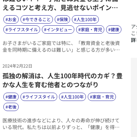
えるコツと考え方、見逃せないポイント
とは？～
#
お金
#
今できること
#
保険
#
人生100年
​
#
ライフスタイル
#
インタビュー
#
家庭・育児
#
健康
こ
詳
​お子さまがいるご家庭では特に、「教育資金と老後資
金を同時期に備えるのは難しい」と感じる方が多いよ
うです。その理由には、2つの大きな資金を備えるとい
うプレッシャーだけでなく、自動車や住宅の購入とロ
2024年2月22日
ーンの返済のような「今まさに必要な支出への負担
​孤独の解消は、人生100年時代のカギ？豊
感」が関係しているからだと考えられます。では、そ
のような状況の中でも、教育資金と老後資金を無理な
かな人生を育む他者とのつながり
く準備していくにはどうすればいいか？アクサ生命の
FA（フィナンシャルプラン アドバイザー）木村冬悟の
#
健康
#
ライフスタイル
#
人生100年
#
家庭・育児
コメントと共にご紹介します。
#
老後
​医療技術の進歩などにより、人々の寿命が伸び続けて
いる現代。私たちは以前よりずっと、「健康」を得や
すくなりました。その一方で、少子化の進行や未婚率