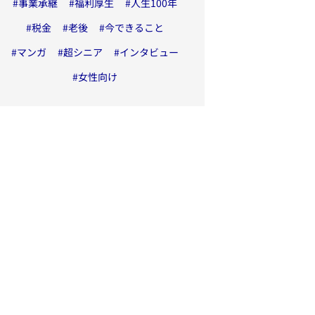
#
事業承継
#
福利厚生
#
人生100年
#
税金
#
老後
#
今できること
#
マンガ
#
超シニア
#
インタビュー
#
女性向け