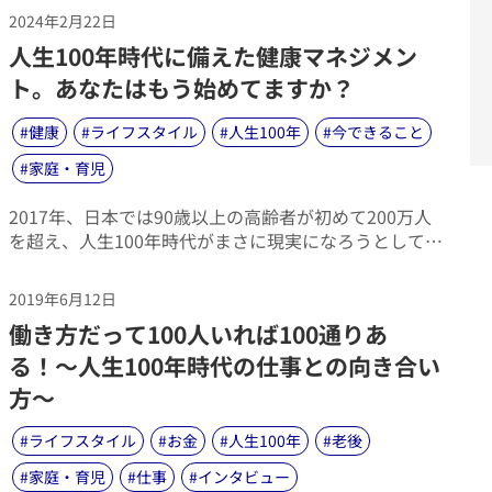
の上昇により、「孤独」を抱える人々が増加していま
2024年2月22日
す。
​人生100年時代に備えた健康マネジメン
ト。あなたはもう始めてますか？
#
健康
#
ライフスタイル
#
人生100年
#
今できること
#
家庭・育児
​2017年、日本では90歳以上の高齢者が初めて200万人
を超え、人生100年時代がまさに現実になろうとしてい
ます。
2019年6月12日
​働き方だって100人いれば100通りあ
る！〜人生100年時代の仕事との向き合い
方〜
#
ライフスタイル
#
お金
#
人生100年
#
老後
#
家庭・育児
#
仕事
#
インタビュー