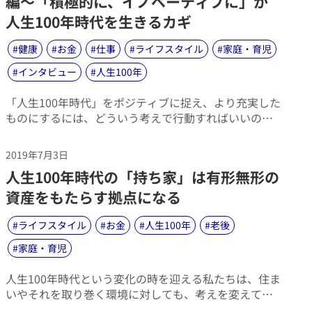
編〜「積極的に、イノベーティブに」が
人生100年時代を生きるカギ
#
健康
#
お金
#
仕事
#
ライフスタイル
#
家庭・育児
#
インタビュー
#
人生100年
​「人生100年時代」をポジティブに捉え、より充実した
ものにするには、どういう考えで行動すればいいので
しょうか？ロンドン・ビジネススクールで教鞭をと
り、著書『ライフ・シフト』、『ワーク・シフト』で
2019年7月3日
これからの生き方や働き方を提示したリンダ・グラッ
​人生100年時代の「持ち家」は有形無形の
トン教授に、アクサ生命保険のフィナンシャルプラン
アドバイザー千葉博道がインタビューしました。
資産をもたらす拠点になる
#
ライフスタイル
#
お金
#
人生100年
#
老後
#
家庭・育児
​人生100年時代という変化の時を迎える私たちは、住ま
いやそれを取り巻く環境に対しても、考えを変えてい
く必要がありそうです。たとえば、これまで以上に長