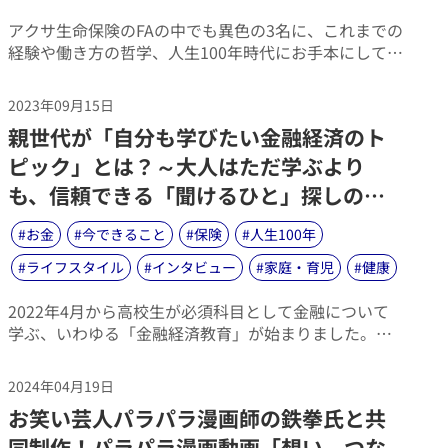
​アクサ生命保険のFAの中でも異色の3名に、これまでの
経験や働き方の哲学、人生100年時代にお手本にしてい
ることについて、語ってもらいました。
2023年09月15日
​親世代が「自分も学びたい金融経済のト
ピック」とは？～大人はただ学ぶより
も、信頼できる「聞けるひと」探しの方
が重要～
#
お金
#
今できること
#
保険
#
人生100年
#
ライフスタイル
#
インタビュー
#
家庭・育児
#
健康
​2022年4月から高校生が必須科目として金融について
学ぶ、いわゆる「金融経済教育」が始まりました。こ
れについては当初から、「良い取り組みだ！」と好意
的な反響が多く、親御さんの中からは、「私も受けた
2024年04月19日
かった」との意見も見られました。では、親世代の皆
​お笑い芸人パラパラ漫画師の鉄拳氏と共
さんが身につけたいと考えている金融経済知識の内容
とはどういうものか、アクサ生命が実施した、「金融
同制作！パラパラ漫画動画「想い、つな