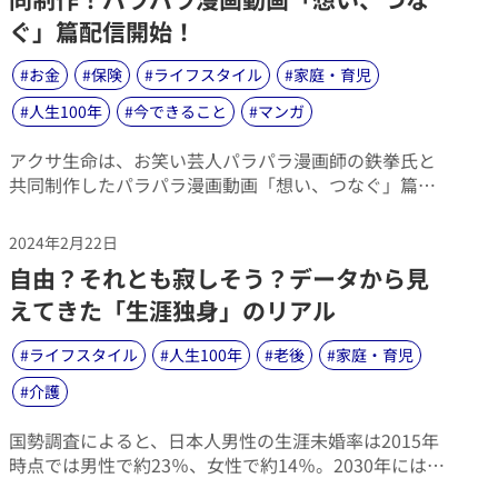
経済教育とライフマネジメント®に関する調査2023」
ぐ」篇配信開始！
の調査結果をもとに紐解き、その学び方についてのア
ドバイスをご紹介します。
#
お金
#
保険
#
ライフスタイル
#
家庭・育児
#
人生100年
#
今できること
#
マンガ
​アクサ生命は、お笑い芸人パラパラ漫画師の鉄拳氏と
共同制作したパラパラ漫画動画「想い、つなぐ」篇
を、動画サイトYouTubeで配信を開始しました。
2024年2月22日
​自由？それとも寂しそう？データから見
えてきた「生涯独身」のリアル
#
ライフスタイル
#
人生100年
#
老後
#
家庭・育児
#
介護
​国勢調査によると、日本人男性の生涯未婚率は2015年
時点では男性で約23％、女性で約14％。2030年には男
性の3人に1人、女性の4人に1人が生涯未婚者になると