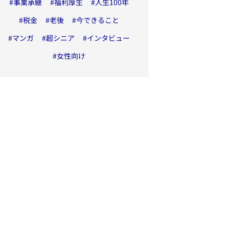
#
事業承継
#
福利厚生
#
人生100年
#
税金
#
老後
#
今できること
#
マンガ
#
超シニア
#
インタビュー
#
女性向け