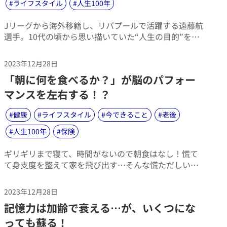
#
ライフスタイル
#
人生100年
​Jリーグから海外移籍し、リバプールで活躍する遠藤航
選手。10代の頃から思い描いていた“人生の目的”を実
現できた理由とは？影響を受けたアドバイスや、人知
れず悩んでいたことなどを振り返りながら「アスリー
2023年12月28日
トとしてのセカンドキャリア」や「父としての夢」な
​「朝に何を食べるか？」が脳のパフォー
どをキーワードに、アスリートとしてだけではなく、
ひとりの人として。人生の目的との向き合い方をうか
マンスを左右する！？
がいました。
#
健康
#
ライフスタイル
#
今できること
#
老後
#
人生100年
#
保険
​ギリギリまで寝て、時間がないので朝食はなし！慌て
て身支度を整えて家を飛び出す…そんな慌ただしい朝
を過ごしている方は、少なくないでしょう。時間がな
いと一番に省かれてしまうのが、朝食です。実際に、
2023年12月28日
平成29年に厚生労働省が行った調査によると、朝食の
​記憶力は加齢で衰える…が、いくつにな
欠食率は男性が15％、女性が10.2％。ところが、これ
が20代になると男性30.6％、女性23.6％と倍以上にな
っても蘇る！