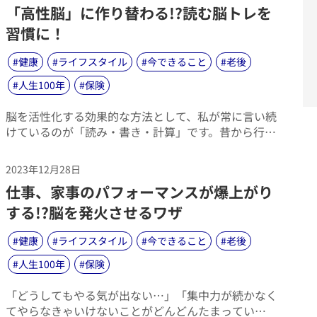
​「高性脳」に作り替わる!?読む脳トレを
習慣に！
#
健康
#
ライフスタイル
#
今できること
#
老後
#
人生100年
#
保険
​脳を活性化する効果的な方法として、私が常に言い続
けているのが「読み・書き・計算」です。昔から行わ
れている最もベーシックなこの学習方法こそが、脳を
鍛える効果が大変高いということは、数々の研究で明
2023年12月28日
らかになっています。なかでも、読書については年齢
​仕事、家事のパフォーマンスが爆上がり
関係なく、最も手軽に、楽しみながら行える脳トレと
言えるでしょう。
する!?脳を発火させるワザ
#
健康
#
ライフスタイル
#
今できること
#
老後
#
人生100年
#
保険
​「どうしてもやる気が出ない…」「集中力が続かなく
てやらなきゃいけないことがどんどんたまってい