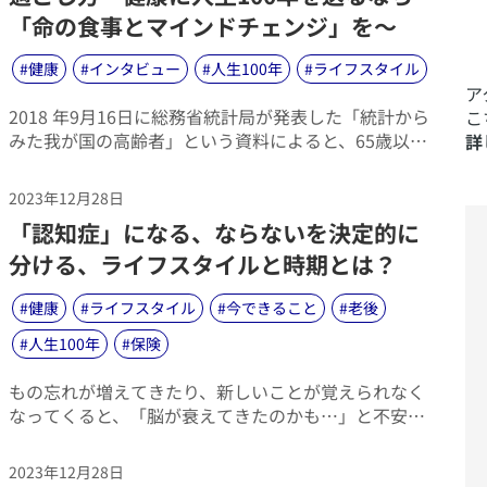
「命の食事とマインドチェンジ」を〜
#
健康
#
インタビュー
#
人生100年
#
ライフスタイル
​
​2018 年9月16日に総務省統計局が発表した「統計から
こ
みた我が国の高齢者」という資料によると、65歳以上
詳
の高齢者が総人口に占める割合は28.1％。統計史上、
最高になったとあります。また、2017年に同局が出し
2023年12月28日
た「統計からみた我が国の高齢者（65 歳以上）」に
​「認知症」になる、ならないを決定的に
は、90歳以上の高齢者が初めて200万人を超えたとの
発表も。この2つから見ても、100年の人生を歩むこと
分ける、ライフスタイルと時期とは？
は誰にとっても「ありえる話」になりつつあると言え
そうです。
#
健康
#
ライフスタイル
#
今できること
#
老後
#
人生100年
#
保険
​もの忘れが増えてきたり、新しいことが覚えられなく
なってくると、「脳が衰えてきたのかも…」と不安に
なるものです。それは、その先にやってくるかもしれ
ない、認知症を意識するからでしょう。
2023年12月28日