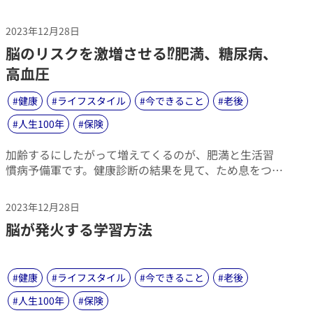
く！」。仕事や家事をやる前に、そんな状態に陥る人
は多いことでしょう。自分のイメージ通りに仕事や家
2023年12月28日
事が終わらずに、気持ちはどんどん焦るばかり…。そ
​脳のリスクを激増させる⁉肥満、糖尿病、
んな時には、脳のクセをうまく利用してうまく発火さ
せれば、パフォーマンスを高め、サクサクとやるべき
高血圧
ことを終わらせることが可能です。
#
健康
#
ライフスタイル
#
今できること
#
老後
#
人生100年
#
保険
​加齢するにしたがって増えてくるのが、肥満と生活習
慣病予備軍です。健康診断の結果を見て、ため息をつ
く人も多いのではないでしょうか。中には、医師から
「要注意」と黄色信号を出された…という人もいるこ
2023年12月28日
とでしょう。実は、肥満や生活習慣病が脳にとっても
​脳が発火する学習方法
悪影響であることが、昨今の研究で分かってきまし
た。
#
健康
#
ライフスタイル
#
今できること
#
老後
#
人生100年
#
保険