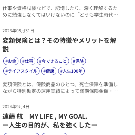
​仕事や資格試験などで、記憶したり、深く理解するた
めに勉強しなくてはいけないのに「どうも学生時代の
ように覚えられない…」「集中力が続かない！」とい
う悩みを持つ人は少なくありません。脳のピークは20
2023年08月31日
歳でそこからは緩やかに落ちていくため、若いころと
​変額保険とは？その特徴やメリットを解
比べると覚えが悪い、理解が遅いのも無理はないでし
ょう。
説
#
お金
#
仕事
#
今できること
#
保険
#
ライフスタイル
#
健康
#
人生100年
​変額保険とは、保険商品のひとつ。死亡保障を準備し
ながら特別勘定の運用実績によって満期保険金額・積
立金額などが変動（増減）する保険です。「老後資金
を準備して、リタイア後はより豊かで充実した日々を
2024年9月4日
過ごしたい」と考えるひと達に、資産形成を始める際
​遠藤 航 MY LIFE , MY GOAL.
の選択肢のひとつとして注目されるようになりまし
た。
ー人生の目的が、私を強くしたー