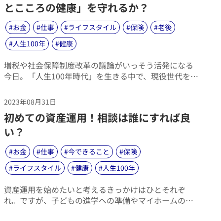
ンタビュー。アスリートとしてだけでなく、ひとりの
とこころの健康」を守れるか？
人として。自分らしく人生の目的を追い続けることの
大切さをうかがいました。
#
お金
#
仕事
#
ライフスタイル
#
保険
#
老後
#
人生100年
#
健康
​増税や社会保障制度改革の議論がいっそう活発になる
今日。「人生100年時代」を生きる中で、現役世代を中
心に、老後資金の問題はこれからますます重要なテー
マになると予想されます。一方、現段階で老後資金の
2023年08月31日
ために保険や投資等で資産形成をしていたとしても、
​初めての資産運用！相談は誰にすれば良
実際にシニア世代になるまで、自分が選択した方法が
本当に間違っていなかったか確かめられないのは悩ま
い？
しい問題です。
#
お金
#
仕事
#
今できること
#
保険
#
ライフスタイル
#
健康
#
人生100年
​資産運用を始めたいと考えるきっかけはひとそれぞ
れ。ですが、子どもの進学への準備やマイホームの購
入、老後に向けた準備などという側面が強いはずで