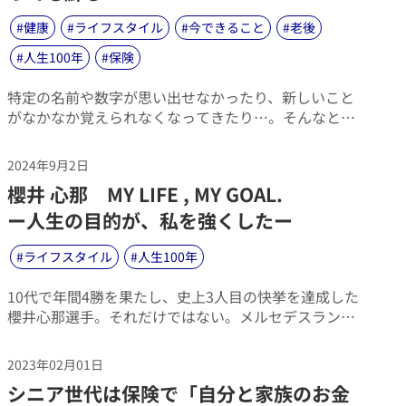
ることが分かりました。男性は3人に1人、女性は4人に
1人が「朝ごはん抜き」という結果です。
#
健康
#
ライフスタイル
#
今できること
#
老後
#
人生100年
#
保険
​特定の名前や数字が思い出せなかったり、新しいこと
がなかなか覚えられなくなってきたり…。そんなとき
は「ああ、もう年なんだなあ…」と脳の衰えを実感す
るものです。
2024年9月2日
​櫻井 心那 MY LIFE , MY GOAL.
ー人生の目的が、私を強くしたー
#
ライフスタイル
#
人生100年
​10代で年間4勝を果たし、史上3人目の快挙を達成した
櫻井心那選手。それだけではない。メルセデスランク5
位、獲得賞金1億円超えと2023年の劇的な飛躍は記憶
に新しい。そんな彼女が、若くして人生の目的のひと
2023年02月01日
つを実現できた理由とは？憧れの選手との出会いや、
​シニア世代は保険で「自分と家族のお金
不安やプレッシャーに打ち勝てる理由などについてイ