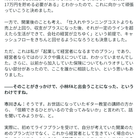
17万円を貯める必要がある」とわかったので、これに向かって頑張
っていこうと決めました。
一方で、開業後のことも考え、「仕入れやランニングコストよりも
売上が上回り、収支がプラスになった後、それが一定のラインを超
えたら生活ができて、会社の経営が立ちゆく」という前提で、キャ
ッシュフローをきちんと回せるようになろうとも決意しました。
ただ、これは私が「起業して経営者になるまでのプラン」であり、
経営者ならではのリスクや備えについては、わかっていませんでし
た。さらに、以前から加入していた保険についてもハラオチしてい
ない部分があったので、ここを誰かに相談したい、という思いもあ
りました。
――そのことがきっかけで、小林FAと出会うことになった、という
わけですね。
市川さん：
そうです。お世話になっていたギター教室の講師の方か
ら、「信頼できるひとがいるので会ってみないか」と言われて、話
を聞いてみようかな、と。
実際に、初めてライフプランを受けて、自分が考えていた開業のた
めのプランだけでなく、これから経営者として生きていく場合のい