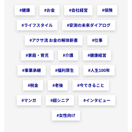
#
健康
#
お金
#
会社経営
#
保険
#
ライフスタイル
#
安渕の未来ダイアログ
#
アクサ流 お金の解体新書
#
仕事
#
家庭・育児
#
介護
#
健康経営
#
事業承継
#
福利厚生
#
人生100年
#
税金
#
老後
#
今できること
#
マンガ
#
超シニア
#
インタビュー
#
女性向け