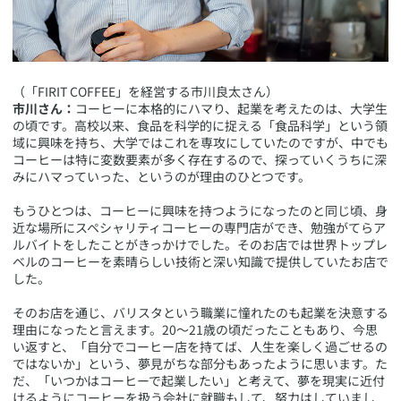
​（「FIRIT COFFEE」を経営する市川良太さん）
市川さん：
コーヒーに本格的にハマり、起業を考えたのは、大学生
の頃です。高校以来、食品を科学的に捉える「食品科学」という領
域に興味を持ち、大学ではこれを専攻にしていたのですが、中でも
コーヒーは特に変数要素が多く存在するので、探っていくうちに深
みにハマっていった、というのが理由のひとつです。
もうひとつは、コーヒーに興味を持つようになったのと同じ頃、身
近な場所にスペシャリティコーヒーの専門店ができ、勉強がてらア
ルバイトをしたことがきっかけでした。そのお店では世界トップレ
ベルのコーヒーを素晴らしい技術と深い知識で提供していたお店で
した。
そのお店を通じ、バリスタという職業に憧れたのも起業を決意する
理由になったと言えます。20〜21歳の頃だったこともあり、今思
い返すと、「自分でコーヒー店を持てば、人生を楽しく過ごせるの
ではないか」という、夢見がちな部分もあったように思います。た
だ、「いつかはコーヒーで起業したい」と考えて、夢を現実に近付
けるようにコーヒーを扱う会社に就職もして、努力はしていまし