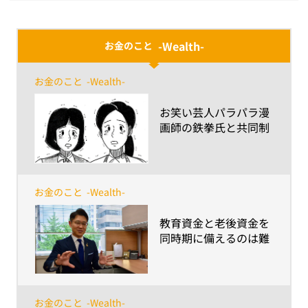
-Wealth-
お金のこと
お金のこと
-Wealth-
​お笑い芸人パラパラ漫
画師の鉄拳氏と共同制
作！パラパラ漫画動画
「想い、つなぐ」篇配
信開始！
お金のこと
-Wealth-
​教育資金と老後資金を
同時期に備えるのは難
しい！？～予期せぬ資
金も上手に備えるコツ
と考え方、見逃せない
ポイントとは？～
お金のこと
-Wealth-