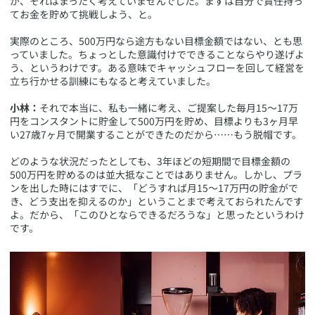
が、それはまったく考えていませんでした。まずは自分で責任持っ
てお金を貯めて挑戦しよう、と。
実際のところ、500万円なら途方もない目標金額ではない、とも思
っていました。ちょっとした意識付けでできることならやり遂げよ
う、というわけです。ある意味でキャッシュフローを回して経営を
立ち行かせる訓練にもなると考えていました。
小林：
それで本当に、私も一緒に考え、ご提案した毎月15〜17万
円をコンスタントに貯金して500万円を貯め、目標よりも3ヶ月早
い27歳7ヶ月で開業することができたのだから……もう脱帽です。
どのような状況だったとしても、3年ほどの短期間で目標金額の
500万円を貯めるのは並大抵なことではありません。しかし、プラ
ンを出した時にはすでに、「どうすれば月15〜17万円の貯金がで
き、どう支出を抑えるのか」ということまで考えておられたんです
よ。だから、「このひとならできるだろうな」と思ったというわけ
です。