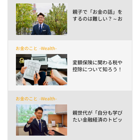
​親子で「お金の話」を
するのは難しい？～お
小遣いから進学費用ま
で、プロが教える話す
コツとポイント～
お金のこと
-Wealth-
​変額保険に関わる税や
控除について知ろう！
お金のこと
-Wealth-
​親世代が「自分も学び
たい金融経済のトピッ
ク」とは？～大人はた
だ学ぶよりも、信頼で