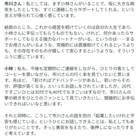
市川さん：
私としては、まず小林さんがいることで、仮に大きな病
気をしたとしても、すぐに連絡したらサポートしてくれる、という
支えが得られて心強く感じています。
結局のところ、これから経営を続けていくのは自分の人生であり、
小林さんに手伝ってもらうものでもない。けれど、何かあったらサ
ポートしてもらえる強力なパートナーがいる、というのは……まる
でお母さんがいるような、究極的には直接助けてくれるというより
も、その存在そのものが嬉しくて安心するというような、そういう
ふうに感じています。
小林：
私も、今後も定期的にご連絡をしながら、ひとりの客として
コーヒーを買いながら、市川さんの行く末を見ていたいと思いま
す。先ほど、「若ければアドバンテージがあるし、若いからその
分、評価が高くなる」といったお話しをされていましたが、20代
ですごいひとは30代でも40代でもすごいはずなので、市川さんの
夢の続きをひとりのファンとして見ていきたいし、間接的にお手伝
いできればいいなと思います。
それと同時に、こうして市川さんの話を別の「起業したいけれど不
安も感じている」というひとにお話しできることは、私としてもあ
りがたいことです。きっと勇気を与えたり、後押しになったりする
と考えています。