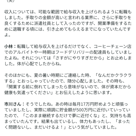
（笑）
収入については、可能な範囲で給与収入を上げられるように転職も
しました。手取りの金額が高いと言われる業界に、さらに手取りを
良くするために派遣社員として入ったのですが、開業準備をするた
めに退職する頃には、引き止めてもらえるまでになっていたんです
よ。
小林：
転職して給与収入を上げるだけでなく、コーヒーチェーン店
でのアルバイトや一時期はフードデリバリーの配達員もしていまし
たよね。それについては「さすがにやりすぎだから」とお止めしま
した。体が心配でしたからね。
そのほかにも、夏の暑い時期にご連絡した時、「なんだかクラクラ
する」とおっしゃっていたので、随分心配しました。その時も、
「開業する前に倒れてしまったら意味がないので、体が資本だから
健康も気遣ってください」とお伝えしたように思います。
市川さん：
そうでしたね。あの時は毎月17万円貯めようと頑張っ
ていましたし、実際に順調に貯金額が500万円に近付いていってい
たので、「このまま継続するだけで夢に近付くな」と、気持ちも高
まっていたんです。結果も出ているし、体力もあったし、「まった
く問題ないし、まだいけるよ！」という気がしていました。