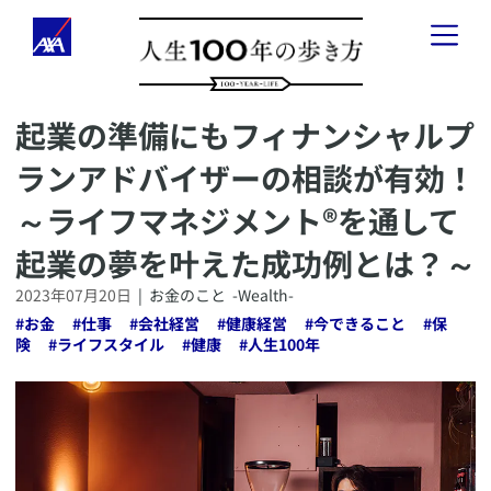
​起業の準備にもフィナンシャルプ
「人生100年の歩き方」とは
ランアドバイザーの相談が有効！
健康のこと
-
Health
-
～ライフマネジメント®を通して
お金のこと
-
Wealth
-
起業の夢を叶えた成功例とは？～
2023年07月20日
|
お金のこと
-Wealth-
会社経営のこと
-
Business
-
#
お金
#
仕事
#
会社経営
#
健康経営
#
今できること
#
保
険
#
ライフスタイル
#
健康
#
人生100年