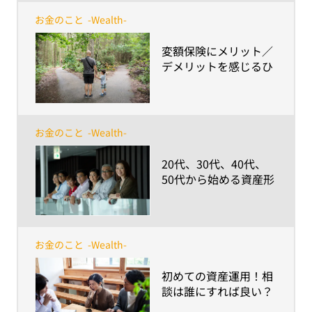
きる「聞けるひと」探
しの方が重要～
お金のこと
-Wealth-
​変額保険にメリット／
デメリットを感じるひ
との違いとは？
お金のこと
-Wealth-
​20代、30代、40代、
50代から始める資産形
成～検討のポイントや
心構えは？～
お金のこと
-Wealth-
​初めての資産運用！相
談は誰にすれば良い？