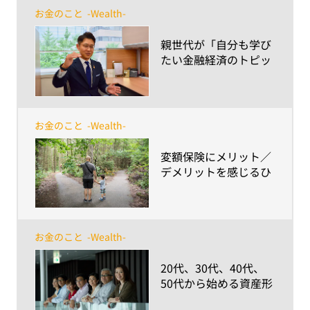
お金のこと
-Wealth-
​親世代が「自分も学び
たい金融経済のトピッ
ク」とは？～大人はた
だ学ぶよりも、信頼で
きる「聞けるひと」探
しの方が重要～
お金のこと
-Wealth-
​変額保険にメリット／
デメリットを感じるひ
との違いとは？
お金のこと
-Wealth-
​20代、30代、40代、
50代から始める資産形
成～検討のポイントや