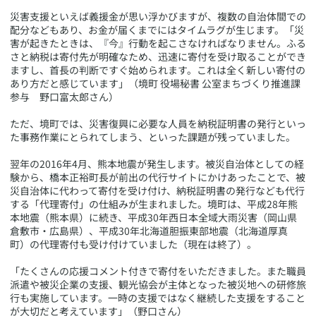
災害支援といえば義援金が思い浮かびますが、複数の自治体間での
配分などもあり、お金が届くまでにはタイムラグが生じます。「災
害が起きたときは、『今』行動を起こさなければなりません。ふる
さと納税は寄付先が明確なため、迅速に寄付を受け取ることができ
ますし、首長の判断ですぐ始められます。これは全く新しい寄付の
あり方だと感じています」（境町 役場秘書 公室まちづくり推進課
参与 野口富太郎さん）
ただ、境町では、災害復興に必要な人員を納税証明書の発行といっ
た事務作業にとられてしまう、といった課題が残っていました。
翌年の2016年4月、熊本地震が発生します。被災自治体としての経
験から、橋本正裕町長が前出の代行サイトにかけあったことで、被
災自治体に代わって寄付を受け付け、納税証明書の発行なども代行
する「代理寄付」の仕組みが生まれました。境町は、平成28年熊
本地震（熊本県）に続き、平成30年西日本全域大雨災害（岡山県
倉敷市・広島県）、平成30年北海道胆振東部地震（北海道厚真
町）の代理寄付も受け付けていました（現在は終了）。
「たくさんの応援コメント付きで寄付をいただきました。また職員
派遣や被災企業の支援、観光協会が主体となった被災地への研修旅
行も実施しています。一時の支援ではなく継続した支援をすること
が大切だと考えています」（野口さん）