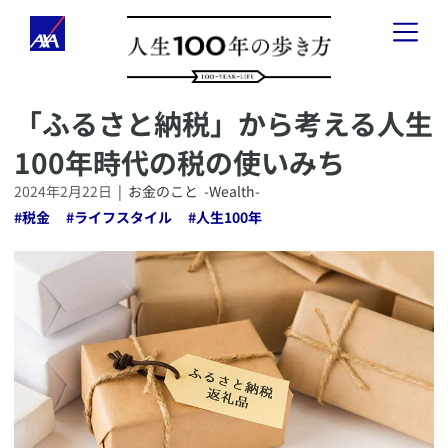
​「ふるさと納税」から考える人生
「人生100年の歩き方」とは
100年時代の税の使いみち
健康のこと
-
Health
-
2024年2月22日
|
お金のこと
-Wealth-
#
税金
#
ライフスタイル
#
人生100年
お金のこと
-
Wealth
-
会社経営のこと
-
Business
-