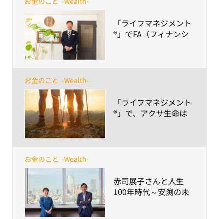
お金のこと
-Wealth-
​「ライフマネジメント
®」でFA（フィナンシ
ャルプラン アドバイザ
ー）と叶えるあなたの
夢と未来。
お金のこと
-Wealth-
​「ライフマネジメント
®」で、アクサ生命は
あなたの人生100年時
代をサポートします ～
「ライフマネジメント
®︎」とは？～
お金のこと
-Wealth-
​赤司展子さんと人生
100年時代～安渕の未
来ダイアログ 第9回