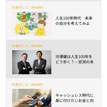
お金のこと
-Wealth-
​人生100年時代 未来
の自分を考えてみよ
う 小学校5～6年生向
けキャリア教育副教材
お金のこと
-Wealth-
​渋澤健は人生100年を
どう歩く？～安渕の未
来ダイアログ 第4回
お金のこと
-Wealth-
​キャッシュレス時代に
身に付けたいお金と向
き合うリテラシー～つ