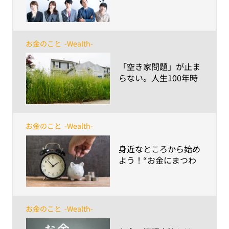
みた！あなたにとって
「資産形成」とは？
お金のこと
-Wealth-
​「空き家問題」が止ま
らない。人生100年時
代に必要な対策は？
お金のこと
-Wealth-
​身近なところから始め
よう！“お金にまつわ
る落とし穴”を回避す
るために身に付けたい
金融リテラシー
お金のこと
-Wealth-