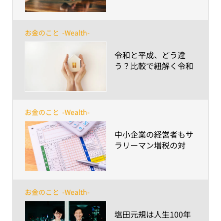
かい過ぎ防止の手段は
レコーディングと行動
のきっかけを把握する
お金のこと
-Wealth-
こと～
​令和と平成、どう違
う？比較で紐解く令和
時代の多様な「家族」
と「もしも」に備える
ポイント
お金のこと
-Wealth-
​中小企業の経営者もサ
ラリーマン増税の対
象！～年収850万円超
なら役員報酬を変更す
べき？ライフプランへ
の影響は？～
お金のこと
-Wealth-
​塩田元規は人生100年