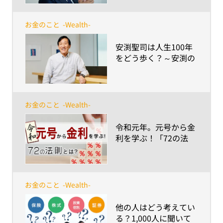
お金のこと
-Wealth-
​安渕聖司は人生100年
をどう歩く？～安渕の
未来ダイアログ 第1回
お金のこと
-Wealth-
​令和元年。元号から金
利を学ぶ！「72の法
則」
お金のこと
-Wealth-
​他の人はどう考えてい
る？1,000人に聞いて