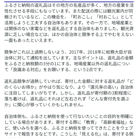
​ふるさと納税の返礼品はその地方の名産品が多く、地方の産業を活
性化させる手段にもなっています。また配送の際には観光案内が同
梱されているなど、この機会を、「町おこし」「村おこし」として
活用しようと工夫する自治体もあります。その一方で、地場産業と
は関係のない家電などを返礼品とする自治体もありました。観光資
源に乏しい場合などは、ほかの自治体と競争する上でやむをえない
一面もあったといえます。
競争がこれ以上過熱しないよう、2017年、2018年に総務大臣が自
治体に対して通知を出しています。主なポイントは、返礼品の金額
をふるさと納税額の3分の1にする、地場産業以外の返礼品につい
て「良識ある対応」をお願いする、という2点です。
返礼品競争が過熱していれば、寄付した金額に対する返礼品が「ど
のくらいお得か」がやはり気になり、より「還元率の高い」自治体
に注目してしまいがちです。しかし、返礼品が寄付額の3割程度に
落ち着けば、返礼品にそれほど左右されず「どんな寄付先を選ぶ
か」に関心が移っていくかもしれません。
自治体側も、ふるさと納税を使って行ないたいことの目的を明確に
している場合があります。寄付する際に「教育」「高齢者福祉」な
ど、使いみちを選べる、ふるさと納税を使ってできたことをウェブ
サイトで報告するなどです。こうした「見える化」は、寄付する側