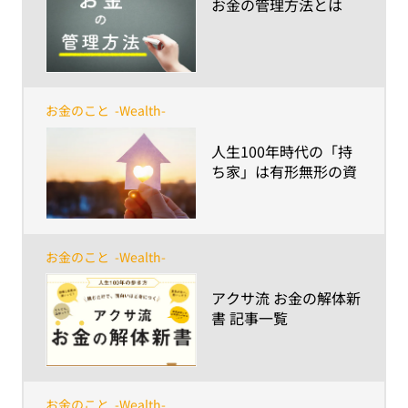
​お金の管理方法とは
お金のこと
-Wealth-
​人生100年時代の「持
ち家」は有形無形の資
産をもたらす拠点にな
る
お金のこと
-Wealth-
​アクサ流 お金の解体新
書 記事一覧
お金のこと
-Wealth-