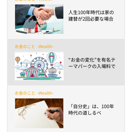
​人生100年時代は家の
建替が2回必要な場合
も！？持ち家派が準備
すべきお金の話
お金のこと
-Wealth-
​“お金の変化”を有名テ
ーマパークの入場料で
考えてみよう！
お金のこと
-Wealth-
​「自分史」は、100年
時代の道しるべ