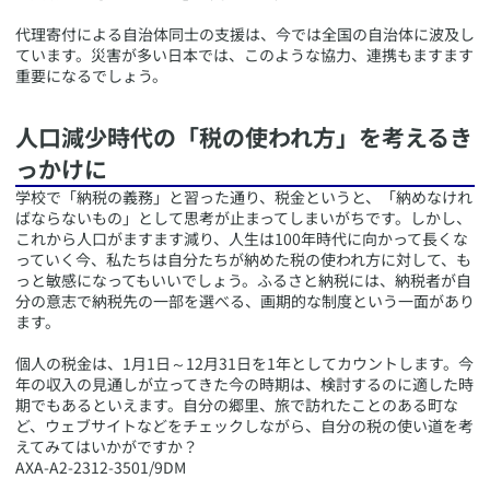
代理寄付による自治体同士の支援は、今では全国の自治体に波及し
ています。災害が多い日本では、このような協力、連携もますます
重要になるでしょう。
​人口減少時代の「税の使われ方」を考えるき
っかけに
​学校で「納税の義務」と習った通り、税金というと、「納めなけれ
ばならないもの」として思考が止まってしまいがちです。しかし、
これから人口がますます減り、人生は100年時代に向かって長くな
っていく今、私たちは自分たちが納めた税の使われ方に対して、も
っと敏感になってもいいでしょう。ふるさと納税には、納税者が自
分の意志で納税先の一部を選べる、画期的な制度という一面があり
ます。
個人の税金は、1月1日～12月31日を1年としてカウントします。今
年の収入の見通しが立ってきた今の時期は、検討するのに適した時
期でもあるといえます。自分の郷里、旅で訪れたことのある町な
ど、ウェブサイトなどをチェックしながら、自分の税の使い道を考
えてみてはいかがですか？
​AXA-A2-2312-3501/9DM