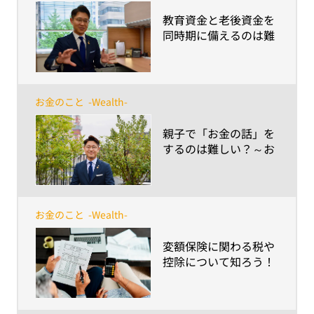
​教育資金と老後資金を
同時期に備えるのは難
しい！？～予期せぬ資
金も上手に備えるコツ
と考え方、見逃せない
ポイントとは？～
お金のこと
-Wealth-
​親子で「お金の話」を
するのは難しい？～お
小遣いから進学費用ま
で、プロが教える話す
コツとポイント～
お金のこと
-Wealth-
​変額保険に関わる税や
控除について知ろう！