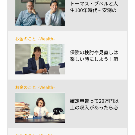
​トーマス・ブベルと人
生100年時代～安渕の
未来ダイアログ 第10回
～
お金のこと
-Wealth-
​保険の検討や見直しは
楽しい時にしよう！節
約・家計のムダ削減を
考える際に役立つお金
の話
お金のこと
-Wealth-
​確定申告って20万円以
上の収入があったら必
要なの？ ～副業等の雑
所得などイマドキの収
入事情と「うっかり納
税忘れ」問題～