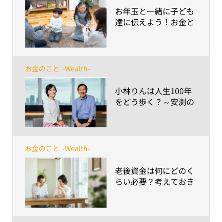
​お年玉と一緒に子ども
達に伝えよう！お金と
の上手な付き合い方、
つかい方
お金のこと
-Wealth-
​小林りんは人生100年
をどう歩く？～安渕の
未来ダイアログ 第2回
お金のこと
-Wealth-
​老後資金は何にどのく
らい必要？考えておき
たい老後に必要なお金
のこと