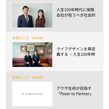
​人生100年時代に保険
会社が担うべき社会的
使命 ～win-win-winな
パートナーであり続け
るために適切に変化し
続ける～
お金のこと
-Wealth-
​ライフデザインを再定
義する ～人生100年時
代のパートナーで在り
続けるために～
お金のこと
-Wealth-
​アクサ生命が目指す
「Payer to Partner」
とは