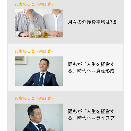
お金のこと
-Wealth-
​月々の介護費平均は7.8
万円* 〜40・50代の
「介護費用準備率」
は、1割程度〜
お金のこと
-Wealth-
​誰もが「人生を経営す
る」時代へ～資産形成
編～
お金のこと
-Wealth-
​誰もが「人生を経営す
る」時代へ～ライフプ
ランニング編～