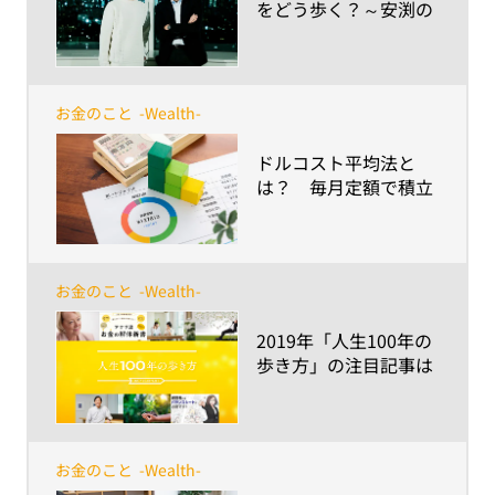
をどう歩く？～安渕の
未来ダイアログ 第3回
お金のこと
-Wealth-
​ドルコスト平均法と
は？ 毎月定額で積立
てる方法の長所と注意
点を解説
お金のこと
-Wealth-
​2019年「人生100年の
歩き方」の注目記事は
これ！
お金のこと
-Wealth-