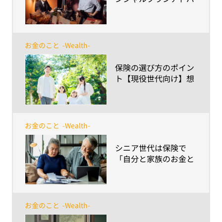
イザーの相談が有効！
～ライフマネジメント
®を通して起業の夢を
叶えた成功例とは？～
お金のこと
-Wealth-
​保険の選び方のポイン
ト【現役世代向け】想
定外に備える手段とし
ての意義と価値
お金のこと
-Wealth-
​シニア世代は保険で
「自分と家族のお金と
こころの健康」を守れ
るか？
お金のこと
-Wealth-