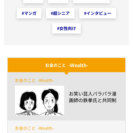
#
マンガ
#
超シニア
#
インタビュー
#
女性向け
-Wealth-
お金のこと
お金のこと
-Wealth-
​お笑い芸人パラパラ漫
画師の鉄拳氏と共同制
作！パラパラ漫画動画
「想い、つなぐ」篇配
信開始！
お金のこと
-Wealth-