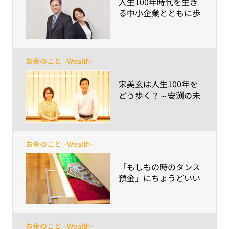
​人生100年時代を生き
る中小企業とともに歩
む～会社と経営者、従
業員が存続するために
最良の提案とサポート
を続ける使命～
お金のこと
-Wealth-
​宋美玄は人生100年を
どう歩く？～安渕の未
来ダイアログ 第5回
お金のこと
-Wealth-
​「もしもの時のタンス
預金」にちょうどいい
金額は？～火事・災
害、相続や増税時に気
をつけたいポイント整
理～
お金のこと
-Wealth-