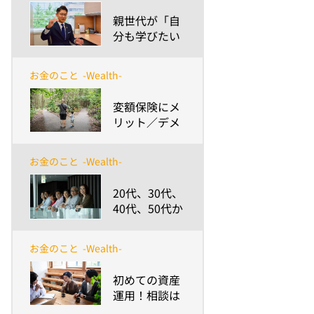
​親世代が「自
分も学びたい
金融経済のト
ピック」と
お金のこと
-Wealth-
は？～大人は
ただ学ぶより
​変額保険にメ
も、信頼でき
リット／デメ
る「聞けるひ
リットを感じ
と」探しの方
るひとの違い
が重要～
お金のこと
-Wealth-
とは？
​20代、30代、
40代、50代か
ら始める資産
形成～検討の
お金のこと
-Wealth-
ポイントや心
構えは？～
​初めての資産
運用！相談は
誰にすれば良