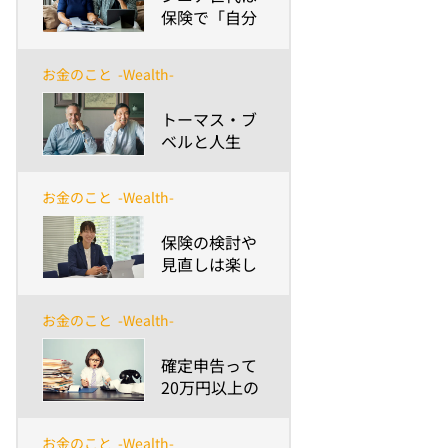
価値
保険で「自分
と家族のお金
とこころの健
お金のこと
-Wealth-
康」を守れる
か？
​トーマス・ブ
ベルと人生
100年時代～
安渕の未来ダ
お金のこと
-Wealth-
イアログ 第10
回～
​保険の検討や
見直しは楽し
い時にしよ
う！節約・家
お金のこと
-Wealth-
計のムダ削減
を考える際に
​確定申告って
役立つお金の
20万円以上の
話
収入があった
ら必要なの？
お金のこと
-Wealth-