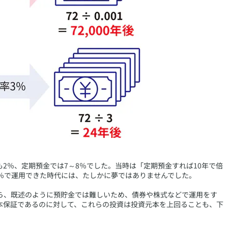
も2％、定期預金では7～8％でした。当時は「定期預金すれば10年で倍
8％で運用できた時代には、たしかに夢ではありませんでした。
ら、既述のように預貯金では難しいため、債券や株式などで運用をす
本保証であるのに対して、これらの投資は投資元本を上回ることも、下