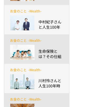
との違いや選
び方のポイン
お金のこと
-Wealth-
トについて解
説
​中村紀子さん
と人生100年
時代～安渕の
未来ダイアロ
お金のこと
-Wealth-
グ 第8回
​生命保険と
は？その仕組
みや種類と選
び方のポイン
お金のこと
-Wealth-
トについて紹
介
​川村怜さんと
人生100年時
代～安渕の未
来ダイアログ
お金のこと
-Wealth-
第7回