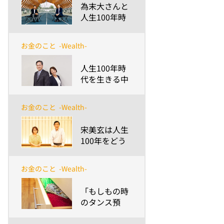
​為末大さんと
人生100年時
代～安渕の未
来ダイアログ
お金のこと
-Wealth-
第6回
​人生100年時
代を生きる中
小企業ととも
に歩む～会社
お金のこと
-Wealth-
と経営者、従
業員が存続す
​宋美玄は人生
るために最良
100年をどう
の提案とサポ
歩く？～安渕
ートを続ける
の未来ダイア
使命～
お金のこと
-Wealth-
ログ 第5回
​「もしもの時
のタンス預
金」にちょう