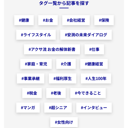
タグ一覧から記事を探す
#
健康
#
お金
#
会社経営
#
保険
#
ライフスタイル
#
安渕の未来ダイアログ
#
アクサ流 お金の解体新書
#
仕事
#
家庭・育児
#
介護
#
健康経営
#
事業承継
#
福利厚生
#
人生100年
#
税金
#
老後
#
今できること
#
マンガ
#
超シニア
#
インタビュー
#
女性向け