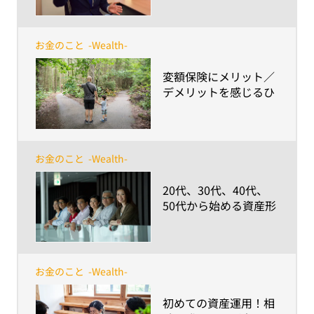
だ学ぶよりも、信頼で
きる「聞けるひと」探
しの方が重要～
お金のこと
-Wealth-
​変額保険にメリット／
デメリットを感じるひ
との違いとは？
お金のこと
-Wealth-
​20代、30代、40代、
50代から始める資産形
成～検討のポイントや
心構えは？～
お金のこと
-Wealth-
​初めての資産運用！相