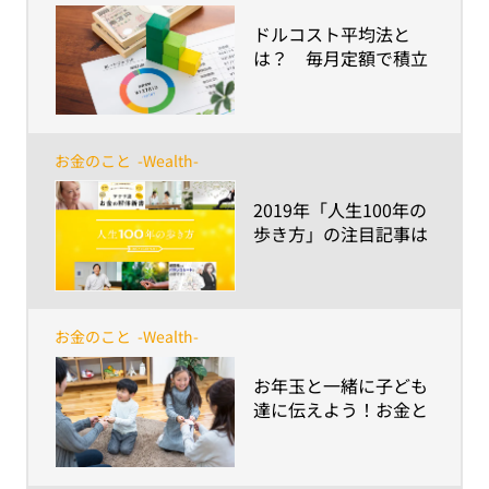
​ドルコスト平均法と
は？ 毎月定額で積立
てる方法の長所と注意
点を解説
お金のこと
-Wealth-
​2019年「人生100年の
歩き方」の注目記事は
これ！
お金のこと
-Wealth-
​お年玉と一緒に子ども
達に伝えよう！お金と
の上手な付き合い方、
つかい方