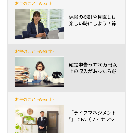
お金のこと
-Wealth-
​保険の検討や見直しは
楽しい時にしよう！節
約・家計のムダ削減を
考える際に役立つお金
の話
お金のこと
-Wealth-
​確定申告って20万円以
上の収入があったら必
要なの？ ～副業等の雑
所得などイマドキの収
入事情と「うっかり納
税忘れ」問題～
お金のこと
-Wealth-
​「ライフマネジメント
®」でFA（フィナンシ
ャルプラン アドバイザ
ー）と叶えるあなたの