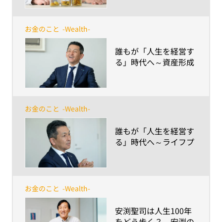
「介護費用準備率」
は、1割程度〜
お金のこと
-Wealth-
​誰もが「人生を経営す
る」時代へ～資産形成
編～
お金のこと
-Wealth-
​誰もが「人生を経営す
る」時代へ～ライフプ
ランニング編～
お金のこと
-Wealth-
​安渕聖司は人生100年
をどう歩く？～安渕の