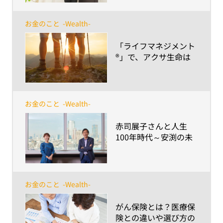
夢と未来。
お金のこと
-Wealth-
​「ライフマネジメント
®」で、アクサ生命は
あなたの人生100年時
代をサポートします ～
「ライフマネジメント
®︎」とは？～
お金のこと
-Wealth-
​赤司展子さんと人生
100年時代～安渕の未
来ダイアログ 第9回
お金のこと
-Wealth-
​がん保険とは？医療保
険との違いや選び方の