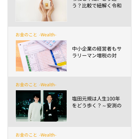
う？比較で紐解く令和
時代の多様な「家族」
と「もしも」に備える
ポイント
お金のこと
-Wealth-
​中小企業の経営者もサ
ラリーマン増税の対
象！～年収850万円超
なら役員報酬を変更す
べき？ライフプランへ
の影響は？～
お金のこと
-Wealth-
​塩田元規は人生100年
をどう歩く？～安渕の
未来ダイアログ 第3回
お金のこと
-Wealth-