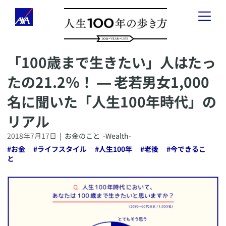
​「100歳まで生きたい」人はたっ
「人生100年の歩き方」とは
たの21.2％！ ― 老若男女1,000
健康のこと
-
Health
-
名に聞いた「人生100年時代」の
お金のこと
-
Wealth
-
リアル
2018年7月17日
|
お金のこと
-Wealth-
会社経営のこと
-
Business
-
#
お金
#
ライフスタイル
#
人生100年
#
老後
#
今できるこ
と