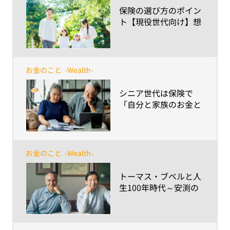
​保険の選び方のポイン
ト【現役世代向け】想
定外に備える手段とし
ての意義と価値
お金のこと
-Wealth-
​シニア世代は保険で
「自分と家族のお金と
こころの健康」を守れ
るか？
お金のこと
-Wealth-
​トーマス・ブベルと人
生100年時代～安渕の
未来ダイアログ 第10回
～