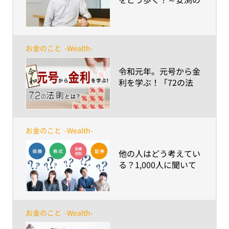
未来ダイアログ 第1回
お金のこと
-Wealth-
​令和元年。元号から金
利を学ぶ！「72の法
則」
お金のこと
-Wealth-
​他の人はどう考えてい
る？1,000人に聞いて
みた！あなたにとって
「資産形成」とは？
お金のこと
-Wealth-