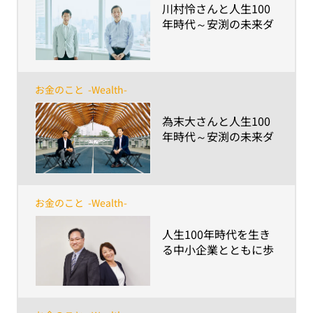
​川村怜さんと人生100
年時代～安渕の未来ダ
イアログ 第7回
お金のこと
-Wealth-
​為末大さんと人生100
年時代～安渕の未来ダ
イアログ 第6回
お金のこと
-Wealth-
​人生100年時代を生き
る中小企業とともに歩
む～会社と経営者、従
業員が存続するために
最良の提案とサポート
を続ける使命～