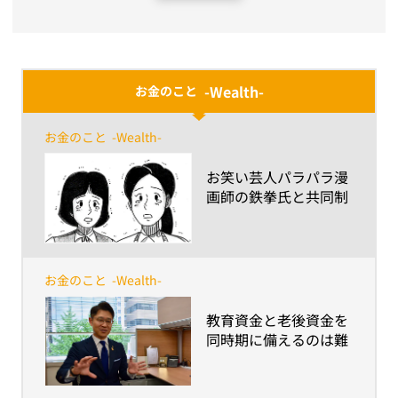
-Wealth-
お金のこと
お金のこと
-Wealth-
​お笑い芸人パラパラ漫
画師の鉄拳氏と共同制
作！パラパラ漫画動画
「想い、つなぐ」篇配
信開始！
お金のこと
-Wealth-
​教育資金と老後資金を
同時期に備えるのは難
しい！？～予期せぬ資
金も上手に備えるコツ
と考え方、見逃せない