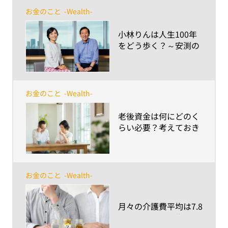
お金のこと
-Wealth-
​小林りんは人生100年
をどう歩く？～安渕の
未来ダイアログ 第2回
お金のこと
-Wealth-
​老後資金は何にどのく
らい必要？考えておき
たい老後に必要なお金
のこと
お金のこと
-Wealth-
​月々の介護費平均は7.8
万円* 〜40・50代の