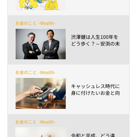
う 小学校5～6年生向
けキャリア教育副教材
お金のこと
-Wealth-
​渋澤健は人生100年を
どう歩く？～安渕の未
来ダイアログ 第4回
お金のこと
-Wealth-
​キャッシュレス時代に
身に付けたいお金と向
き合うリテラシー～つ
かい過ぎ防止の手段は
レコーディングと行動
のきっかけを把握する
お金のこと
-Wealth-
こと～
​令和と平成、どう違