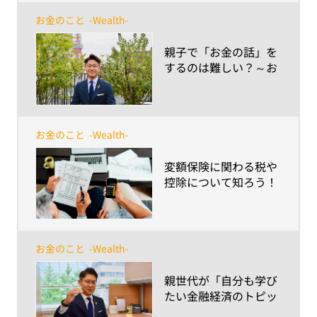
ポイントとは？～
お金のこと
-Wealth-
​親子で「お金の話」を
するのは難しい？～お
小遣いから進学費用ま
で、プロが教える話す
コツとポイント～
お金のこと
-Wealth-
​変額保険に関わる税や
控除について知ろう！
お金のこと
-Wealth-
​親世代が「自分も学び
たい金融経済のトピッ
ク」とは？～大人はた