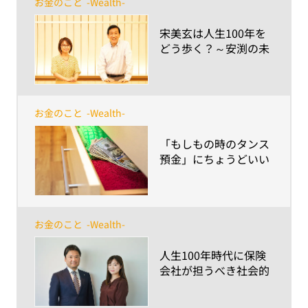
お金のこと
-Wealth-
​宋美玄は人生100年を
どう歩く？～安渕の未
来ダイアログ 第5回
お金のこと
-Wealth-
​「もしもの時のタンス
預金」にちょうどいい
金額は？～火事・災
害、相続や増税時に気
をつけたいポイント整
理～
お金のこと
-Wealth-
​人生100年時代に保険
会社が担うべき社会的
使命 ～win-win-winな
パートナーであり続け