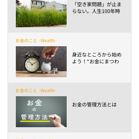
​「空き家問題」が止ま
らない。人生100年時
代に必要な対策は？
お金のこと
-Wealth-
​身近なところから始め
よう！“お金にまつわ
る落とし穴”を回避す
るために身に付けたい
金融リテラシー
お金のこと
-Wealth-
​お金の管理方法とは