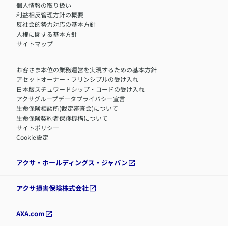
アクサグループについて
障害者採用
個人情報の取り扱い
利益相反管理方針の概要
反社会的勢力対応の基本方針
人権に関する基本方針
サイトマップ
お客さま本位の業務運営を実現するための基本方針
アセットオーナー・プリンシプルの受け入れ
日本版スチュワードシップ・コードの受け入れ
アクサグループデータプライバシー宣言
生命保険相談所(裁定審査会)について
生命保険契約者保護機構について
サイトポリシー
Cookie設定
アクサ・ホールディングス・ジャパン
アクサ損害保険株式会社
AXA.com