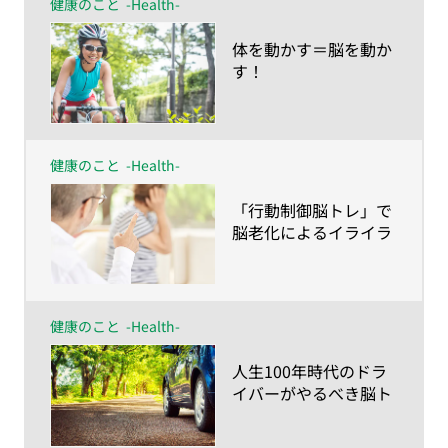
健康のこと
-Health-
​体を動かす＝脳を動か
す！
健康のこと
-Health-
​「行動制御脳トレ」で
脳老化によるイライラ
を解消！
健康のこと
-Health-
​人生100年時代のドラ
イバーがやるべき脳ト
レ