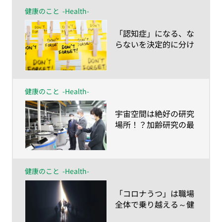
健康のこと
-Health-
​「認知症」になる、な
らないを決定的に分け
る、ライフスタイルと
時期とは？
健康のこと
-Health-
​宇宙空間は絶好の研究
場所！？加齢研究の最
前線
健康のこと
-Health-
​「コロナうつ」は職場
全体で乗り越える～健
康経営でワーク・エン