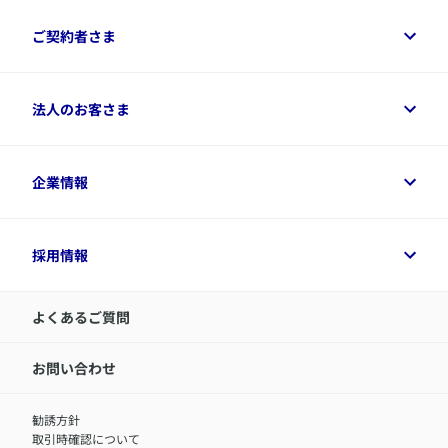
保険をご検討中のお客さまトップ
ご契約者さま
商品一覧
保険シミュレーション
ご相談ガイド
ご契約者さまトップ
法人のお客さま
資料請求
保険金・給付金のご請求
保険選びに役立つ情報
各種お手続き
​アクサ生命のライフマネジメント®
変額保険各種情報
法人のお客さまトップ
企業情報
変額保険各種情報
デジタル約款
健康経営とは
デジタル約款
ご契約内容の確認方法
健康経営サポートパッケージ
アクサ生命が選ばれる理由
付帯サービス
健康経営プラットフォーム
企業情報トップ
採用情報
令和8年（2026年）分の生命保険料控除証明書について
経営者サポートサービス
アクサ生命について
​お客さま専用マイページ MyAXA
代表取締役社長からのメッセージ
LINEサービスについて
アクサ生命が選ばれる理由
よくあるご質問
アクサのネット完結保険（旧アクサダイレクト生命）
採用情報トップ
お知らせ・ニュースリリース
新卒採用
IR情報
中途採用：内勤正社員
お問い合わせ
サステナビリティの取り組み
中途採用：商工会議所共済・福祉制度推進スタッフ（営業
セミナー情報
職）
勧誘方針
​お客さまを金融犯罪からお守りするために
中途採用：フィナンシャルプラン・アドバイザー（営業職）
取引時確認について