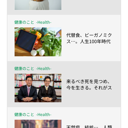
あなたはもう始めてま
すか？
健康のこと
-Health-
​代替食、ビーガノミク
ス…。人生100年時代
に描く“食の未来予想
図”とは？
健康のこと
-Health-
​来るべき死を見つめ、
今を生きる。それがス
マート・エイジングの
考え方 川島教授×村
田教授対談
健康のこと
-Health-
​天然痘、結核…。人類