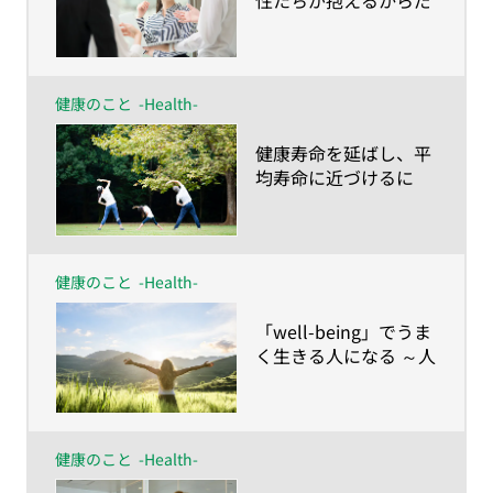
性たちが抱えるからだ
とこころの健康課題～
月経痛・更年期障害の
サポートは制度設計で
はなし得ない～
健康のこと
-Health-
​健康寿命を延ばし、平
均寿命に近づけるに
は？人生100年の健康
維持は「諦めない」こ
と
健康のこと
-Health-
​「well-being」でうま
く生きる人になる ～人
生100年時代に合わせ
て「健康の再定義」を
しよう！
健康のこと
-Health-