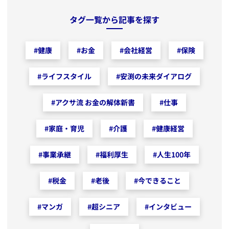
タグ一覧から記事を探す
#
健康
#
お金
#
会社経営
#
保険
#
ライフスタイル
#
安渕の未来ダイアログ
#
アクサ流 お金の解体新書
#
仕事
#
家庭・育児
#
介護
#
健康経営
#
事業承継
#
福利厚生
#
人生100年
#
税金
#
老後
#
今できること
#
マンガ
#
超シニア
#
インタビュー