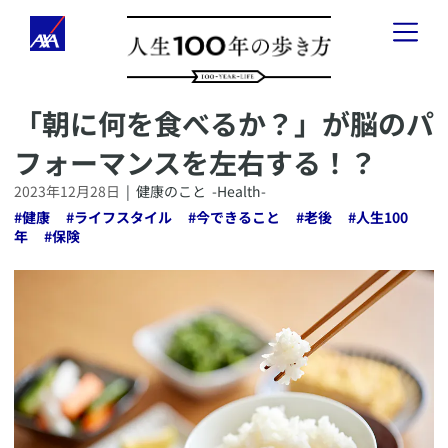
​「朝に何を食べるか？」が脳のパ
「人生100年の歩き方」とは
フォーマンスを左右する！？
健康のこと
-
Health
-
2023年12月28日
|
健康のこと
-Health-
#
健康
#
ライフスタイル
#
今できること
#
老後
#
人生100
お金のこと
-
Wealth
-
年
#
保険
会社経営のこと
-
Business
-