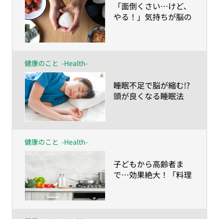
​「面倒くさい…けど、
やる！」気持ちが脳の
若返り薬
健康のこと
-Health-
​睡眠不足で脳が縮む!?
頭が良くなる睡眠法
は？
健康のこと
-Health-
​子どもから高齢者ま
で…効果絶大！「料理
脳」