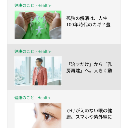
健康のこと
-Health-
​孤独の解消は、人生
100年時代のカギ？豊
かな人生を育む他者と
のつながり
健康のこと
-Health-
​「治すだけ」から「乳
房再建」へ。大きく動
き始めている乳ガン治
療の今
健康のこと
-Health-
​かけがえのない眼の健
康。スマホや紫外線に
よるダメージに、あな