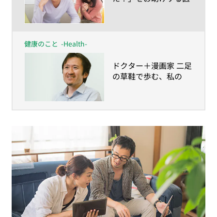
療・健康サービス
健康のこと
-Health-
​ドクター＋漫画家 二足
の草鞋で歩む、私の
「人生100年の歩き
方」