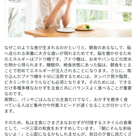
​なぜこのような差が生まれるのかというと、朝食のあるなしで、脳
へ送られる栄養に大きな違いが現れるためです。脳を働かせるため
のエネルギーはブドウ糖です。ブドウ糖は、お米やパンなどの炭水
化物から得られます。睡眠中、絶食状態にあった脳は、朝食をとる
ことで初めてエネルギーが注入されることになります。さらに、取
り込んだブドウ糖を十分に活用するためには、タンパク質や脂質、
ビタミンやミネラルなども必須となります。そのためには、できる
だけ多種多様なおかずを主食と共にバランスよく食べることが重要
なのです。
実際に、パンやごはんなどの主食だけでなく、おかずを数多く食
べている人ほど集中力や作業スピードが速くなることが分かってい
ます。
そのため、私は主食にさまざまなおかずが付随するスタイルの食事
として、一汁三菜の和食をおすすめしています。「朝にそんな余裕
ないよ！」と心配になるかもしれませんが、前日の夕食に具だくさ