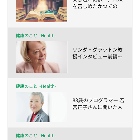
を苦しめたかつての
「不治の病」は、いか
に克服されたのか？
健康のこと
-Health-
​リンダ・グラットン教
授インタビュー前編〜
「積極的に、イノベー
ティブに」が人生100
年時代を生きるカギ
健康のこと
-Health-
​83歳のプログラマー 若
宮正子さんに聞いた人
生100年時代の歩き方
健康のこと
-Health-