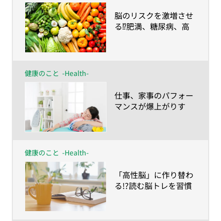
​脳のリスクを激増させ
る⁉肥満、糖尿病、高
血圧
健康のこと
-Health-
​仕事、家事のパフォー
マンスが爆上がりす
る!?脳を発火させるワ
ザ
健康のこと
-Health-
​「高性脳」に作り替わ
る!?読む脳トレを習慣
に！