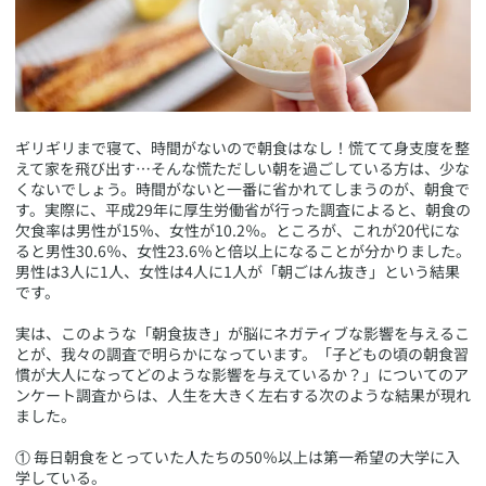
​ギリギリまで寝て、時間がないので朝食はなし！慌てて身支度を整
えて家を飛び出す…そんな慌ただしい朝を過ごしている方は、少な
くないでしょう。時間がないと一番に省かれてしまうのが、朝食で
す。実際に、平成29年に厚生労働省が行った調査によると、朝食の
欠食率は男性が15％、女性が10.2％。ところが、これが20代にな
ると男性30.6％、女性23.6％と倍以上になることが分かりました。
男性は3人に1人、女性は4人に1人が「朝ごはん抜き」という結果
です。
実は、このような「朝食抜き」が脳にネガティブな影響を与えるこ
とが、我々の調査で明らかになっています。「子どもの頃の朝食習
慣が大人になってどのような影響を与えているか？」についてのア
ンケート調査からは、人生を大きく左右する次のような結果が現れ
ました。
① 毎日朝食をとっていた人たちの50％以上は第一希望の大学に入
学している。