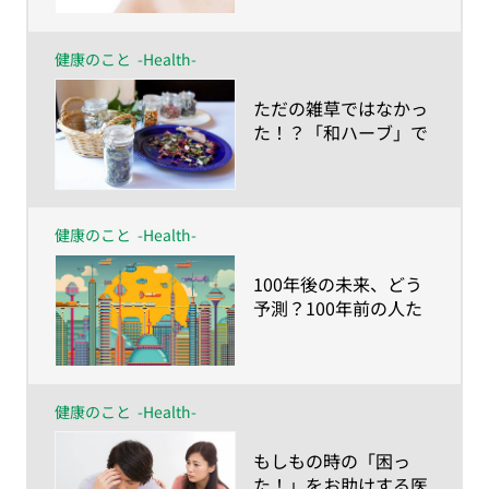
たの瞳はいつまで耐え
られるのか？
健康のこと
-Health-
​ただの雑草ではなかっ
た！？「和ハーブ」で
健康的な生活を
健康のこと
-Health-
​100年後の未来、どう
予測？100年前の人た
ちが想像した「今の日
本の社会」とは
健康のこと
-Health-
​もしもの時の「困っ
た！」をお助けする医