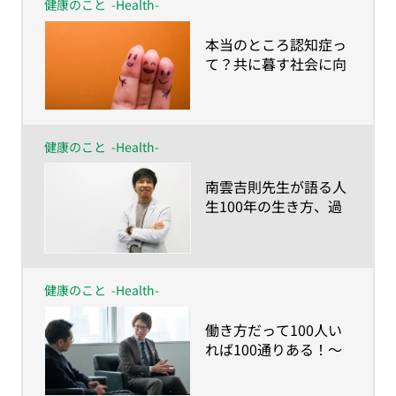
健康のこと
-Health-
​本当のところ認知症っ
て？共に暮す社会に向
けて知っておきたい基
礎知識
健康のこと
-Health-
​南雲吉則先生が語る人
生100年の生き方、過
ごし方～健康に人生
100年を送るなら「命
の食事とマインドチェ
ンジ」を〜
健康のこと
-Health-
​働き方だって100人い
れば100通りある！〜
人生100年時代の仕事
との向き合い方〜