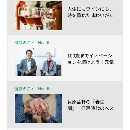
​人生にもワインにも、
時を重ねた味わいがあ
る。人生を豊かにする
ヴィンテージ・ワイン
の愉しみ方
健康のこと
-Health-
​100歳までイノベーシ
ョンを続けよう！元気
に生きる秘訣を83歳の
現役プログラマー、若
宮正子さんに学ぶ
健康のこと
-Health-
​貝原益軒の『養生
訓』。江戸時代のベス
トセラーが教えてくれ
る、健康長寿の心得と
は？