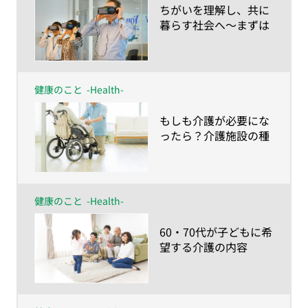
​ちがいを理解し、共に
暮らす社会へ〜まずは
彼らの視点を知ること
から！ VRで認知症体
験〜
健康のこと
-Health-
​もしも介護が必要にな
ったら？介護施設の種
類と入居条件 〜40・
50代の38.4％は施設で
の介護を希望。しかし
60・70代は…〜
健康のこと
-Health-
​60・70代が子どもに希
望する介護の内容
は？〜やってほしいこ
とは身体的介護より、
家族にしかできない時
間づくり〜