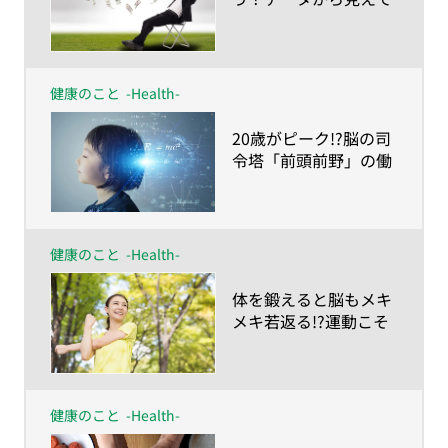
きた「生涯独身」のリ
アル
健康のこと
-Health-
​20歳がピーク!?脳の司
令塔「前頭前野」の働
き
健康のこと
-Health-
​体を鍛えると脳もメキ
メキ若返る!?運動こそ
最高の脳トレ！
健康のこと
-Health-