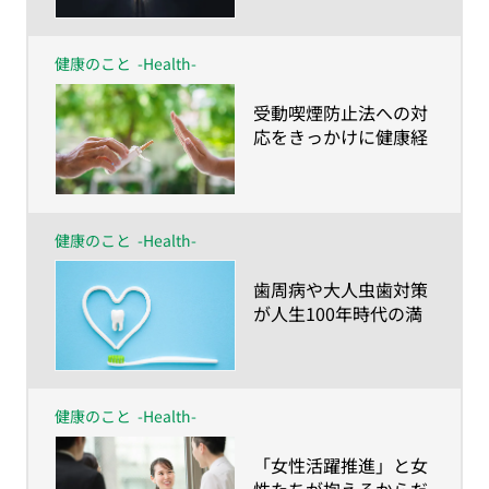
ゲイジメントの向上を
目指そう～
健康のこと
-Health-
​受動喫煙防止法への対
応をきっかけに健康経
営を始めてみません
か？
健康のこと
-Health-
​歯周病や大人虫歯対策
が人生100年時代の満
足度を左右する！？～
さいごまで食べて・話
して・笑って過ごすた
めに知っておきたい歯
健康のこと
-Health-
のハナシ～
​「女性活躍推進」と女