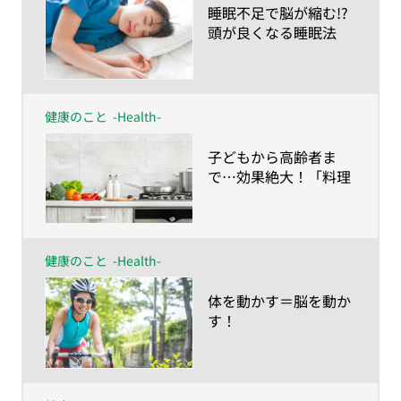
​睡眠不足で脳が縮む!?
頭が良くなる睡眠法
は？
健康のこと
-Health-
​子どもから高齢者ま
で…効果絶大！「料理
脳」
健康のこと
-Health-
​体を動かす＝脳を動か
す！