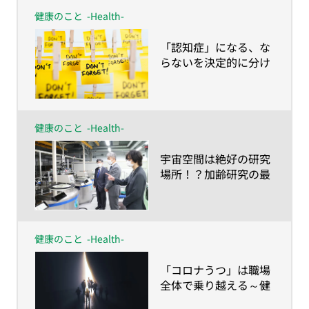
健康のこと
-Health-
​「認知症」になる、な
らないを決定的に分け
る、ライフスタイルと
時期とは？
健康のこと
-Health-
​宇宙空間は絶好の研究
場所！？加齢研究の最
前線
健康のこと
-Health-
​「コロナうつ」は職場
全体で乗り越える～健
康経営でワーク・エン