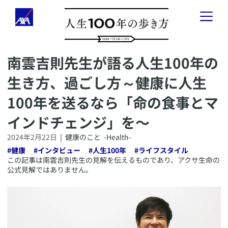
​南雲吉則先生が語る人生100年の
「人生100年の歩き方」とは
生き方、過ごし方～健康に人生
健康のこと
-
Health
-
100年を送るなら「命の食事とマ
お金のこと
-
Wealth
-
インドチェンジ」を〜
2024年2月22日
|
健康のこと
-Health-
会社経営のこと
-
Business
-
#
健康
#
インタビュー
#
人生100年
#
ライフスタイル
​この記事は南雲吉則先生の見解を伝えるものであり、アクサ生命の
公式見解ではありません。