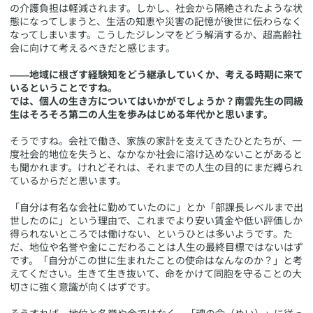
の介護負担は軽減されます。しかし、社会から隔絶されたような状
態になってしまうと、生活の知恵や災害の記憶が後世に伝わらなく
なってしまいます。こうしたジレンマをどう解消するか、超高齢社
会に向けて考えるべきだと感じます。
――地域に根ざす経験知をどう継承していくか、考える時期に来て
いるということですね。
では、個人の生き方についてはいかがでしょうか？南雲先生の同級
生はそろそろ第二の人生を歩みはじめる年代かと思います。
そうですね。会社で働き、家族の家計を支えてきたひとたちが、一
度社会的地位を失うと、なかなか社会に溶け込めないことがあると
も聞かれます。けれどそれは、それまでの人生の目的にまだ縛られ
ているからだと思います。
「自分は有名な会社に勤めていたのに」とか「部課長レベルまで出
世したのに」という理由で、これまでより安い賃金や低い評価しか
得られないところでは働けない、というひとは多いようです。た
だ、地位や名誉や金にこだわることは人生の最終目標ではないはず
です。「自分がこの世に生まれたことの使命はなんなのか？」と考
えてください。生きて生き抜いて、命をかけて同胞を守ることの大
切さに強く意識が向くはずです。