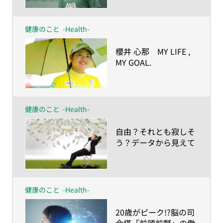
強くしたー
健康のこと
-Health-
​櫻井 心那 MY LIFE ,
MY GOAL.
ー人生の目的が、私を
強くしたー
健康のこと
-Health-
​自由？それとも寂しそ
う？データから見えて
きた「生涯独身」のリ
アル
健康のこと
-Health-
​20歳がピーク!?脳の司
令塔「前頭前野」の働