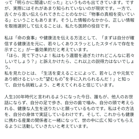
って「明らかに間違いだった」というものも出てきています。です
が、実際にはそれがあまり知られていないのが現状です。一方で、
古くから言い伝えられてきたことのなかに「物事の真相を突いてい
る」ということもあります。そうした情報のなかから、正しい情報
を取捨選択して伝えることは、私たち医師の役目です。
私は「命の食事」や健康法を伝える方法として、「まずは自分が確
信する健康法を元に、若々しくありスラッとしたスタイルで存在を
示すこと」が一番効果的だと考えています。
「ほら、見て下さいよ！私はもう還暦を過ぎたけれどこんなに若々
しいでしょう？」と訴えかけたら、これ以上の説得力はないでしょ
う。
私を見たひとは、「生活を変えることによって、若々しさや元気で
あり続けるといった“望むもの”を手に入れられるんだ！」と知っ
て、自分も挑戦しよう、と考えてくれると信じています。
人生100年時代と言われるようになった今日、誰もが、他人のお世
話にならず、自分の足で歩き、自分の歯で噛み、自分の頭で考えら
れる、健康な人生を送りたいと願っているものです。私はその方法
を、自分の身体で実証しているわけです。そして、これからも健康
に携わる産業の関係者と一緒になって、世の中に広く知ってもらえ
るように活動していきたいと考えています。