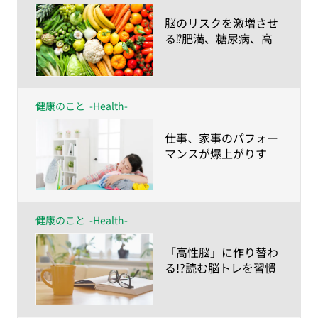
​脳のリスクを激増させ
る⁉肥満、糖尿病、高
血圧
健康のこと
-Health-
​仕事、家事のパフォー
マンスが爆上がりす
る!?脳を発火させるワ
ザ
健康のこと
-Health-
​「高性脳」に作り替わ
る!?読む脳トレを習慣
に！