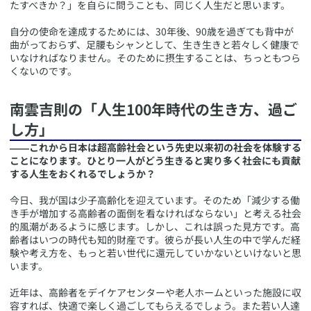
たすべきか？」を自らに問うことも、同じく人生だと思います。
自分の使命を達成するためには、30年後、90歳を過ぎても背中が
曲がっておらず、足腰もシャンとして、生き生きと若々しく健康で
いなければなりません。そのために摂生することは、ちっともつら
くないのです。
​南雲吉則の「人生100年時代の生き方、過ご
し方」
――これから日本は超高齢社会という先史以来初の社会を体験する
ことになります。ひとり一人がどう生きると実り多く社会にも貢献
する人生をおくれるでしょうか？
今日、我が国は少子高齢化を迎えています。そのため「減少する働
き手が増加する高齢者の面倒を看なければならない」と考える社会
的風潮があるように感じます。しかし、これは誤った見方です。高
齢者はいつの時代も知的財産です。彼らが長い人生の中で学んだ経
験や考え方を、もっと若い世代に還元していかないといけないと思
います。
近年は、高齢者をデイケアセンターや老人ホームといった施設に収
容すれば、快適で楽しく過ごしてもらえるでしょう。また若い人達