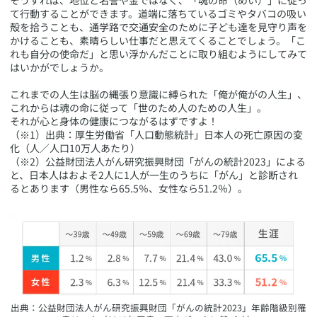
そうすれば、地位と名誉や金ではなく、「魂の命（めい）」に従っ
て行動することができます。道端に落ちているゴミやタバコの吸い
殻を拾うことも、通学路で交通安全のために子ども達を見守り声を
かけることも、素晴らしい仕事だと思えてくることでしょう。「こ
れも自分の使命だ」と思い浮かんだことに取り組むようにしてみて
はいかがでしょうか。
これまでの人生は脳の縄張り意識に縛られた「俺が俺がの人生」、
これからは魂の命に従って「世のため人のための人生」。
それが心と身体の健康につながるはずですよ！
​（※1）出典：厚生労働省「人口動態統計」日本人の死亡原因の変
化（人／人口10万人あたり）
（※2）公益財団法人がん研究振興財団「がんの統計2023」による
と、日本人はおよそ2人に1人が一生のうちに「がん」と診断され
るとあります（男性なら65.5％、女性なら51.2％）。
​出典：公益財団法人がん研究振興財団「がんの統計2023」年齢階級別罹