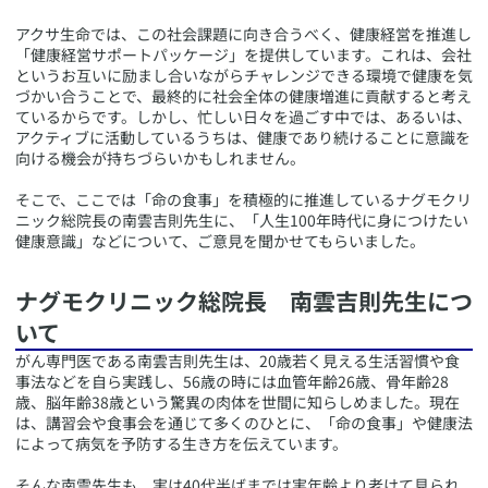
アクサ生命では、この社会課題に向き合うべく、健康経営を推進し
「健康経営サポートパッケージ」を提供しています。これは、会社
というお互いに励まし合いながらチャレンジできる環境で健康を気
づかい合うことで、最終的に社会全体の健康増進に貢献すると考え
ているからです。しかし、忙しい日々を過ごす中では、あるいは、
アクティブに活動しているうちは、健康であり続けることに意識を
向ける機会が持ちづらいかもしれません。
そこで、ここでは「命の食事」を積極的に推進しているナグモクリ
ニック総院長の南雲吉則先生に、「人生100年時代に身につけたい
健康意識」などについて、ご意見を聞かせてもらいました。
​ナグモクリニック総院長 南雲吉則先生につ
いて
​がん専門医である南雲吉則先生は、20歳若く見える生活習慣や食
事法などを自ら実践し、56歳の時には血管年齢26歳、骨年齢28
歳、脳年齢38歳という驚異の肉体を世間に知らしめました。現在
は、講習会や食事会を通じて多くのひとに、「命の食事」や健康法
によって病気を予防する生き方を伝えています。
そんな南雲先生も、実は40代半ばまでは実年齢より老けて見られ