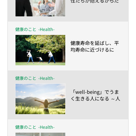
性たちが抱えるからだ
とこころの健康課題～
月経痛・更年期障害の
サポートは制度設計で
はなし得ない～
健康のこと
-Health-
​健康寿命を延ばし、平
均寿命に近づけるに
は？人生100年の健康
維持は「諦めない」こ
と
健康のこと
-Health-
​「well-being」でうま
く生きる人になる ～人
生100年時代に合わせ
て「健康の再定義」を
しよう！
健康のこと
-Health-