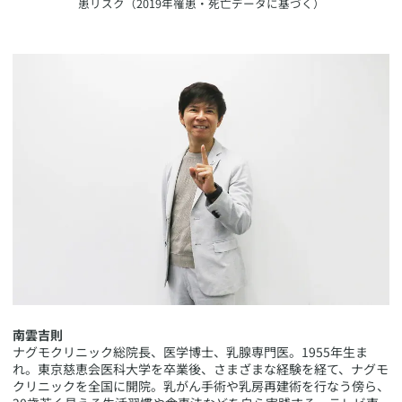
患リスク（2019年罹患・死亡データに基づく）
南雲吉則
ナグモクリニック総院長、医学博士、乳腺専門医。1955年生ま
れ。東京慈恵会医科大学を卒業後、さまざまな経験を経て、ナグモ
クリニックを全国に開院。乳がん手術や乳房再建術を行なう傍ら、