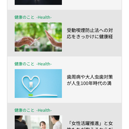
ゲイジメントの向上を
目指そう～
健康のこと
-Health-
​受動喫煙防止法への対
応をきっかけに健康経
営を始めてみません
か？
健康のこと
-Health-
​歯周病や大人虫歯対策
が人生100年時代の満
足度を左右する！？～
さいごまで食べて・話
して・笑って過ごすた
めに知っておきたい歯
健康のこと
-Health-
のハナシ～
​「女性活躍推進」と女