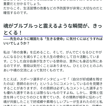
重要だと分かるでしょう。
だからこそ、生活習慣の改善などの予防医学が非常に大切なのだと
確信するのです。
​魂がブルブルっと震えるような瞬間が、きっ
とくる！
――先生のように確固たる「生きる使命」に気付くにはどうすれば
いいでしょうか？
私は「命の食事」を広めること、そして、がんで亡くなるひとやが
んになるひとを減らすことを人生の使命として日々活動していま
す。こうした自分自身が生きている使命は、意外にも身近な所にあ
るのですが、普段は気付くことはありません。ひととひととのふれ
あいや魂の交流によって気付くものです。
たとえば、スポーツ選手がインタビューで「（自分が好成績を残せ
たのは）恩師のおかげ」というふうにコメントしているのを見聞き
することがありますが、その恩師は必ずしもコメントした選手より
も優れた選手であるとは限らないものですよね。しかし、愛情と信
念を持ってひとりのひとを育てていき、その情熱が相手に伝わって
魂が共振したことで好成績や素晴らしいプレーが生まれたのだと私