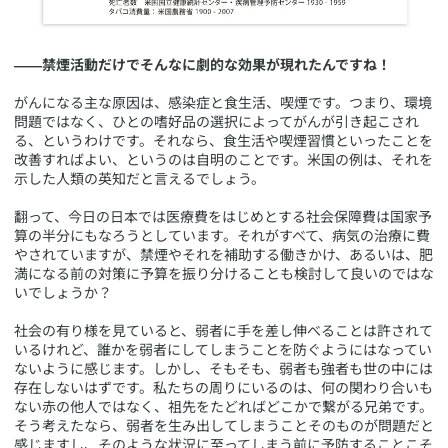
――禁煙活動だけでそんなに劇的な効果が現れたんですね！
がんになる主な原因は、感染症と食生活、喫煙です。つまり、環境
問題ではなく、ひとの嗜好品の選択によってがんが引き起こされ
る、というわけです。それなら、食生活や喫煙習慣といったことを
改善すればよい、というのは自明のことです。米国の例は、それを
示した人類の英知だと言えるでしょう。
翻って、今日の日本では医療費をはじめとする社会保障費は国家予
算の半分にもなろうとしています。それがすべて、病気の治療に費
やされていますが、禁煙やそれを補助する働きかけ、あるいは、肥
満になる前の対策に予算を振り分けることも検討して良いのではな
いでしょうか？
社会の有り様を見ていると、弱者に手を差し伸べることは許されて
いるけれど、誰かを弱者にしてしまうことを防ぐようにはなってい
ないように感じます。しかし、そもそも、弱者も強者も世の中には
存在しないはずです。私たちの周りにいるのは、何の関わり合いも
ない赤の他人ではなく、祖先をたどればどこかで繋がる兄弟です。
そう考えたなら、弱者を生み出してしまうことそのものが問題だと
感じますし、そのような状況に至ってしまう前に予防することこそ