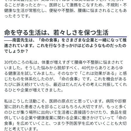
ることがあったとか…。医師として激務をこなすため、不規則・不
健康な生活が常態化し、便秘や不整脈、腰痛に悩まされることもあ
ったそうです。
​命を守る生活は、若々しさを保つ生活
――南雲先生は、「命の食事」をさまざまな企業と一緒になって推
進されています。これを行なうきっかけはどのようなものだったの
でしょうか？
30代のころの私は、体重が増えすぎて腰痛や不整脈に悩まされて
いました。そうした悩みから脱却すべく、40代からありとあらゆ
る健康法を試してみました。そのなかで「これは効果がある」と感
じたものを体系化したのが、「命の食事」です。これを機会がある
たびに訴え続けていたら、最近はだんだんその考えに共振してくれ
るひとや企業が増えてきました。
私はこうした活動こそ、医師の原点だと思っています。病院や診察
室に訪れた患者さんを診ることはもちろん大切ですが、もっと多く
のひとが集う場所に出向いて生活者に直接語りかけたり、食品を提
供している企業や健康産業に関わる企業に働きかけていって「命の
食事」を広めていくこと、つまり予防医学を広めていくことも大切
だと考えています。