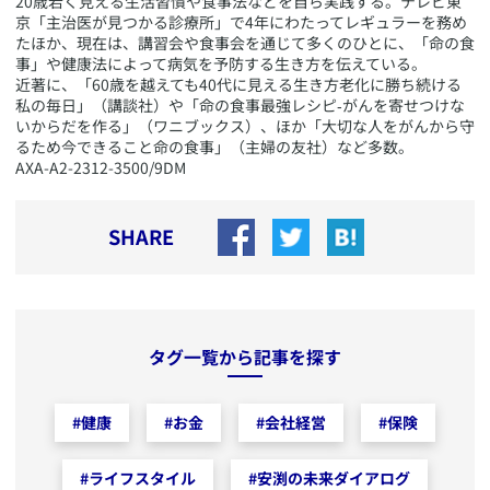
20歳若く見える生活習慣や食事法などを自ら実践する。テレビ東
京「主治医が見つかる診療所」で4年にわたってレギュラーを務め
たほか、現在は、講習会や食事会を通じて多くのひとに、「命の食
事」や健康法によって病気を予防する生き方を伝えている。
近著に、「60歳を越えても40代に見える生き方老化に勝ち続ける
私の毎日」（講談社）や「命の食事最強レシピ‐がんを寄せつけな
いからだを作る」（ワニブックス）、ほか「大切な人をがんから守
るため今できること命の食事」（主婦の友社）など多数。
​AXA-A2-2312-3500/9DM
SHARE
タグ一覧から記事を探す
#
健康
#
お金
#
会社経営
#
保険
#
ライフスタイル
#
安渕の未来ダイアログ