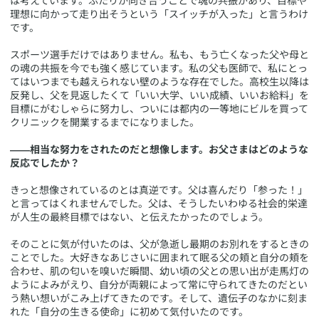
は考えています。ふたりが向き合うことで魂の共振があり、目標や
理想に向かって走り出そうという「スイッチが入った」と言うわけ
です。
スポーツ選手だけではありません。私も、もう亡くなった父や母と
の魂の共振を今でも強く感じています。私の父も医師で、私にとっ
てはいつまでも越えられない壁のような存在でした。高校生以降は
反発し、父を見返したくて「いい大学、いい成績、いいお給料」を
目標にがむしゃらに努力し、ついには都内の一等地にビルを買って
クリニックを開業するまでになりました。
――相当な努力をされたのだと想像します。お父さまはどのような
反応でしたか？
きっと想像されているのとは真逆です。父は喜んだり「参った！」
と言ってはくれませんでした。父は、そうしたいわゆる社会的栄達
が人生の最終目標ではない、と伝えたかったのでしょう。
そのことに気が付いたのは、父が急逝し最期のお別れをするときの
ことでした。大好きなあじさいに囲まれて眠る父の頬と自分の頬を
合わせ、肌の匂いを嗅いだ瞬間、幼い頃の父との思い出が走馬灯の
ようによみがえり、自分が両親によって常に守られてきたのだとい
う熱い想いがこみ上げてきたのです。そして、遺伝子のなかに刻ま
れた「自分の生きる使命」に初めて気付いたのです。