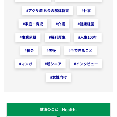
#
アクサ流 お金の解体新書
#
仕事
#
家庭・育児
#
介護
#
健康経営
#
事業承継
#
福利厚生
#
人生100年
#
税金
#
老後
#
今できること
#
マンガ
#
超シニア
#
インタビュー
#
女性向け
-Health-
健康のこと