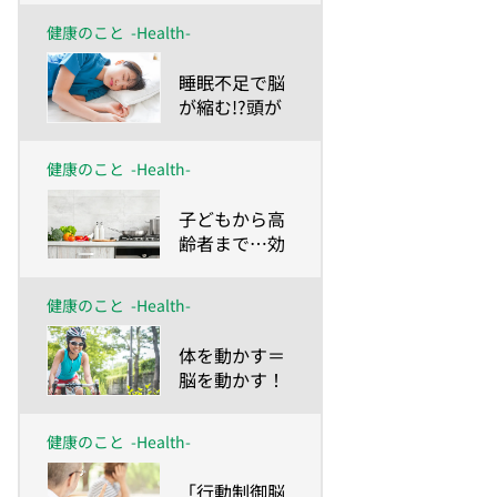
が脳の若返り
健康のこと
-Health-
薬
​睡眠不足で脳
が縮む!?頭が
良くなる睡眠
法は？
健康のこと
-Health-
​子どもから高
齢者まで…効
果絶大！「料
理脳」
健康のこと
-Health-
​体を動かす＝
脳を動かす！
健康のこと
-Health-
​「行動制御脳