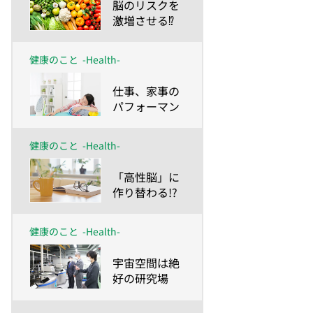
​脳のリスクを
激増させる⁉
肥満、糖尿
病、高血圧
健康のこと
-Health-
​仕事、家事の
パフォーマン
スが爆上がり
する!?脳を発
健康のこと
-Health-
火させるワザ
​「高性脳」に
作り替わる!?
読む脳トレを
習慣に！
健康のこと
-Health-
​宇宙空間は絶
好の研究場
所！？加齢研
究の最前線