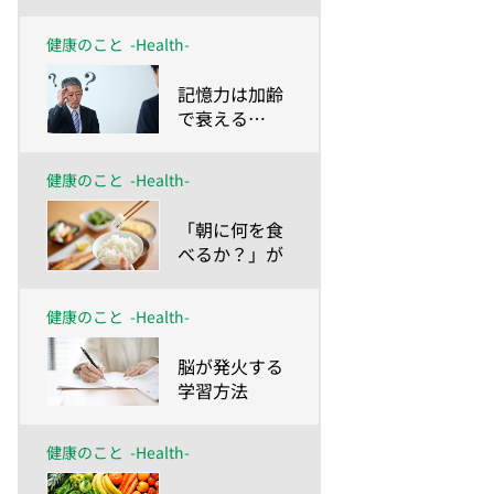
健康のこと
-Health-
​記憶力は加齢
で衰える…
が、いくつに
なっても蘇
健康のこと
-Health-
る！
​「朝に何を食
べるか？」が
脳のパフォー
マンスを左右
健康のこと
-Health-
する！？
​脳が発火する
学習方法
健康のこと
-Health-