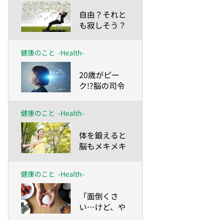
したー
​自由？それと
も寂しそう？
データから見
えてきた「生
健康のこと
-Health-
涯独身」のリ
アル
​20歳がピー
ク!?脳の司令
塔「前頭前
野」の働き
健康のこと
-Health-
​体を鍛えると
脳もメキメキ
若返る!?運動
こそ最高の脳
健康のこと
-Health-
トレ！
​「面倒くさ
い…けど、や
る！」気持ち