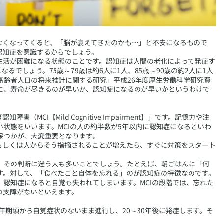
なくなってくると、「脳が衰えてきたのかも…」と不安になるもので
認知症を意識するからでしょう。
生活が困難になる状態のことです。認知症は人間の老化によって発症す
るでしょう。75歳～79歳は約6人に1人、85歳～90歳の約2人に1人
高齢者人口の将来推計に関する研究」平成26年度厚生労働科学研究費
に、寿命が尽きるのが早いか、認知症になるのが早いかというわけで
MCI【Mild Cognitive Impairment】」です。記憶力や注
状態をいいます。MCIの人の約半数が5年以内に認知症になるといわ
保つかが、大変重要となります。
、もしくは人からそう指摘されることが増えたら、すぐに対策をスタート
、その判断に迷う人も多いことでしょう。たとえば、朝ごはんに「何
す。対して、「食べたこと自体を忘れる」のが認知症の特徴なのです。
認知症になると自覚も失われてしまいます。MCIの段階では、忘れた
の支障がないといえます。
中年期頃から自覚症状のないまま進行し、20～30年後に発症します。そ
。