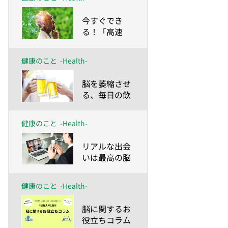
​今すぐでき
る！「高速
脳」をつくる
方法
健康のこと
-Health-
​脳を萎縮させ
る、毎日の飲
酒習慣
健康のこと
-Health-
​リアルな出会
いは最高の脳
活＆メンタル
ケア！
健康のこと
-Health-
​脳に関するお
役立ちコラム