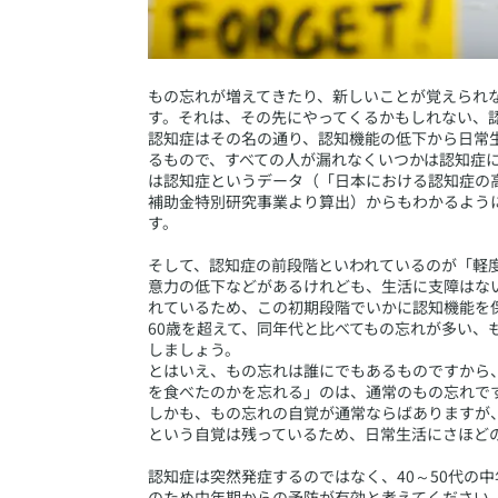
​もの忘れが増えてきたり、新しいことが覚えられ
す。それは、その先にやってくるかもしれない、
認知症はその名の通り、認知機能の低下から日常
るもので、すべての人が漏れなくいつかは認知症にな
は認知症というデータ（「日本における認知症の
補助金特別研究事業より算出）からもわかるよう
す。
そして、認知症の前段階といわれているのが「軽度認知障害（
意力の低下などがあるけれども、生活に支障はない
れているため、この初期段階でいかに認知機能を
60歳を超えて、同年代と比べてもの忘れが多い
しましょう。
とはいえ、もの忘れは誰にでもあるものですから
を食べたのかを忘れる」のは、通常のもの忘れで
しかも、もの忘れの自覚が通常ならばありますが、
という自覚は残っているため、日常生活にさほど
認知症は突然発症するのではなく、40～50代の
のため中年期からの予防が有効と考えてください