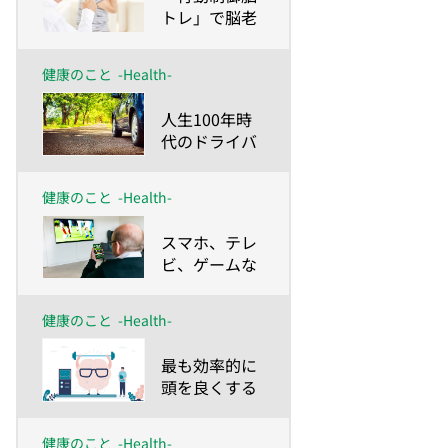
トレ」で脳老
化によるイラ
イラを解消！
健康のこと
-Health-
​人生100年時
代のドライバ
ーがやるべき
脳トレ
健康のこと
-Health-
​スマホ、テレ
ビ、ゲームな
ど、現代のテ
クノロジーに
健康のこと
-Health-
要注意!?
​最も効率的に
頭を良くする
方法が「脳ト
レ」
健康のこと
-Health-