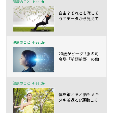
健康のこと
-Health-
​自由？それとも寂しそ
う？データから見えて
きた「生涯独身」のリ
アル
健康のこと
-Health-
​20歳がピーク!?脳の司
令塔「前頭前野」の働
き
健康のこと
-Health-
​体を鍛えると脳もメキ
メキ若返る!?運動こそ
最高の脳トレ！