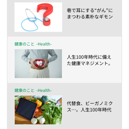
​巷で耳にする“がん”に
まつわる素朴なギモン
を現役医師に聞いてみ
た
健康のこと
-Health-
​人生100年時代に備え
た健康マネジメント。
あなたはもう始めてま
すか？
健康のこと
-Health-
​代替食、ビーガノミク
ス…。人生100年時代
に描く“食の未来予想
図”とは？