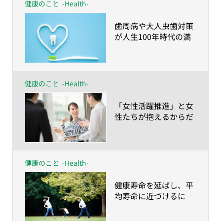
健康のこと
-Health-
​歯周病や大人虫歯対策
が人生100年時代の満
足度を左右する！？～
さいごまで食べて・話
して・笑って過ごすた
めに知っておきたい歯
健康のこと
-Health-
のハナシ～
​「女性活躍推進」と女
性たちが抱えるからだ
とこころの健康課題～
月経痛・更年期障害の
サポートは制度設計で
はなし得ない～
健康のこと
-Health-
​健康寿命を延ばし、平
均寿命に近づけるに
は？人生100年の健康
維持は「諦めない」こ