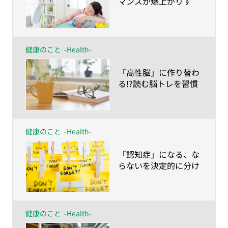
マンスが爆上がりす
る!?脳を発火させるワ
ザ
健康のこと
-Health-
​「高性脳」に作り替わ
る!?読む脳トレを習慣
に！
健康のこと
-Health-
​「認知症」になる、な
らないを決定的に分け
る、ライフスタイルと
時期とは？
健康のこと
-Health-