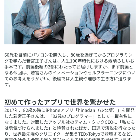
​60歳を目前にパソコンを購入し、80歳を過ぎてからプログラミン
グを学んだ若宮正子さんは、人生100年時代における素晴らしいお
手本です。前編後編の2部にわたってお届けしますが、まず前編と
なる今回は、若宮さんのイノベーションやセルフラーニングについ
てのお考えをうかがい、後編では人生観や理想の生き方に迫りま
す。
​初めて作ったアプリで世界を驚かせた
​2017年、82歳の時にiPhoneアプリ「hinadan（ひな壇）」を開発
した若宮正子さんは、「82歳のプログラマー」として一躍有名に
なりました。対面したアップル社のティム・クックCEOに「私たち
は勇気づけられました」と絶賛されたほか、国連で演説を行なった
り、世界最先端のクリエイターが集うTEDxTokyoで登壇するなど、
高齢化社会の希望の星と呼びたくなるほどの活躍を見せています。