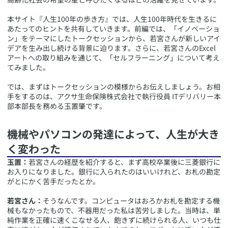
本サイト『人生100年の歩き方』では、人生100年時代を生きるに
あたってのヒントを共有していきます。前編では、「イノベーショ
ン」をテーマにしたトークセッションから、若宮さんが新しいアイ
デアを生み出し続ける背景に迫ります。さらに、若宮さんのExcel
アートへの取り組みを通じて、「セルフラーニング」について考え
てみました。
では、まずはトークセッションの模様からお伝えしましょう。お相
手をするのは、アクサ生命保険株式会社で執行役員 ITデリバリー本
部本部長を務める玉置肇です。
​機械やパソコンの発達によって、人生が大き
く変わった
玉置：
若宮さんの経歴を紹介すると、まず高校卒業後に三菱銀行に
お入りになりました。銀行に入られたのはいいけれど、お札の勘定
がとにかく苦手だったとか。
若宮さん：
そうなんです。コンピュータはおろかお札を勘定する機
械もなかったもので、不器用だった私は苦労しました。当時は、単
純作業を正確に速くこなせる人、飽きずに続けられる人、いつも仕