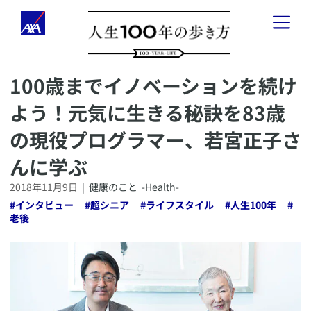
​100歳までイノベーションを続け
「人生100年の歩き方」とは
よう！元気に生きる秘訣を83歳
健康のこと
-
Health
-
の現役プログラマー、若宮正子さ
お金のこと
-
Wealth
-
んに学ぶ
2018年11月9日
|
健康のこと
-Health-
会社経営のこと
-
Business
-
#
インタビュー
#
超シニア
#
ライフスタイル
#
人生100年
#
老後