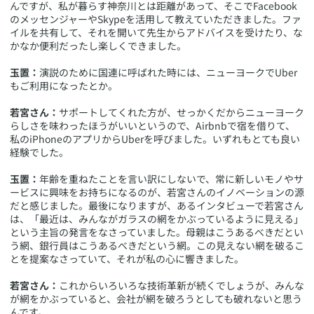
んですが、私が暮らす神奈川とは距離があって、そこでFacebook
のメッセンジャーやSkypeを活用して教えていただきました。ファ
イルを共有して、それを開いて先生からアドバイスを受けたり、な
かなか便利だったし楽しくできました。
玉置：
演説のために国連に呼ばれた時には、ニューヨークでUber
もご利用になったとか。
若宮さん：
サポートしてくれた方が、せっかくだからニューヨーク
らしさを味わったほうがいいというので、Airbnbで宿を借りて、
私のiPhoneのアプリからUberを呼びました。いずれもとても良い
経験でした。
玉置：
年齢を重ねたことを言い訳にしないで、常に新しいモノやサ
ービスに興味をお持ちになるのが、若宮さんのイノベーションの源
だと感じました。最後になりますが、あるインタビューで若宮さん
は、「最近は、みんながガラスの網をかぶっているように見える」
という主旨の発言をなさっていました。母親はこうあるべきだとい
う網、銀行員はこうあるべきだという網。この見えない網を破るこ
とを提案なさっていて、それが私の心に響きました。
若宮さん：
これからいろいろな技術革新が続くでしょうが、みんな
が網をかぶっていると、会社が網を破ろうとしても破れないと思う
んです。