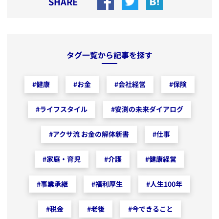
SHARE
タグ一覧から記事を探す
#
健康
#
お金
#
会社経営
#
保険
#
ライフスタイル
#
安渕の未来ダイアログ
#
アクサ流 お金の解体新書
#
仕事
#
家庭・育児
#
介護
#
健康経営
#
事業承継
#
福利厚生
#
人生100年
#
税金
#
老後
#
今できること