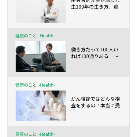
生100年の生き方、過
ごし方～健康に人生
100年を送るなら「命
の食事とマインドチェ
ンジ」を〜
健康のこと
-Health-
​働き方だって100人い
れば100通りある！〜
人生100年時代の仕事
との向き合い方〜
健康のこと
-Health-
​がん検診ではどんな検
査をするの？本当に受
けるべきなの？
健康のこと
-Health-