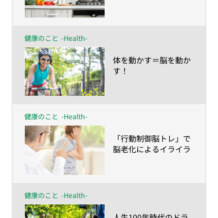
脳」
健康のこと
-Health-
​体を動かす＝脳を動か
す！
健康のこと
-Health-
​「行動制御脳トレ」で
脳老化によるイライラ
を解消！
健康のこと
-Health-
​人生100年時代のドラ