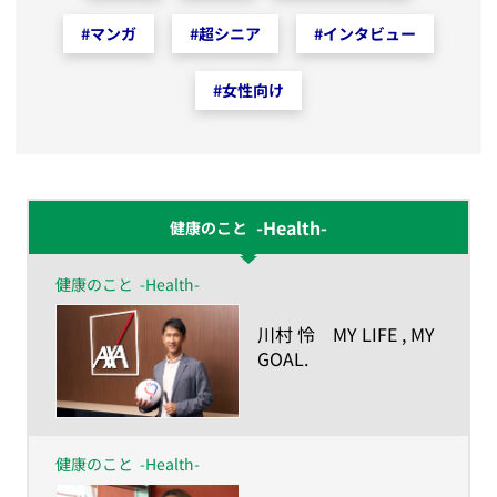
#
マンガ
#
超シニア
#
インタビュー
#
女性向け
-Health-
健康のこと
健康のこと
-Health-
​川村 怜 MY LIFE , MY
GOAL.
ー人生の目的が、私を
強くしたー
健康のこと
-Health-