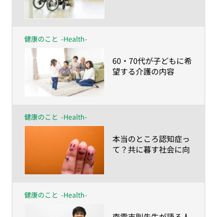
類と入居条件 〜40・
50代の38.4％は施設で
の介護を希望。しかし
60・70代は…〜
健康のこと
-Health-
​60・70代が子どもに希
望する介護の内容
は？〜やってほしいこ
とは身体的介護より、
家族にしかできない時
間づくり〜
健康のこと
-Health-
​本当のところ認知症っ
て？共に暮す社会に向
けて知っておきたい基
礎知識
健康のこと
-Health-
​南雲吉則先生が語る人