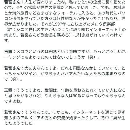
若宮さん：
人生が変わりましたね。私はひとつの企業に長く勤めた
ので、会社の常識が世界の常識だと思っていました。でも、お料理
とか海外旅行などさまざまなフォーラムに入ると、あの時代にパソ
コン通信をやっていた方々は個性的な人が多かったこともあり、世
界が広がりました。それが1997年に立ち上げたメロウ倶楽部
（註：シニア世代の生きがいづくりに取り組むインターネット上の
集まり。若宮さんが副会長を務める）に引き継がれていくわけで
す。
玉置：
メロウというのは円熟という意味ですが、もっと若々しいネ
ーミングでもよかったのではないでしょうか（笑）。
若宮さん：
大丈夫なんですよ。だれも円熟なんかしていなくて、と
っちゃんジジイと、かあちゃんババアみたいな人たちの集まりなの
で（笑）。
玉置：
そうですよね、世間は、年齢を重ねると丸くていい人になる
と思いたがるけれど、やんちゃな人は90歳になってもやんちゃなん
ですよね。
若宮さん：
そうなんです。ほかにも、インターネットを通じて見ず
知らずのアルメニアの方との交流が始まったりして、背中に翼が生
えたようでした。