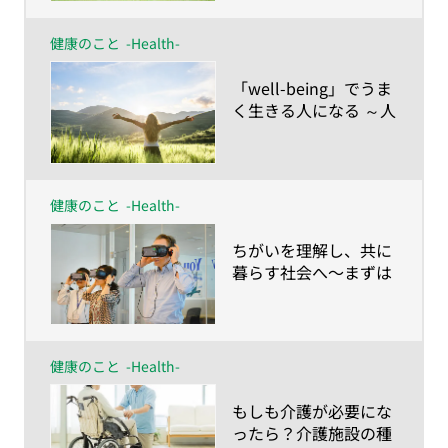
と
健康のこと
-Health-
​「well-being」でうま
く生きる人になる ～人
生100年時代に合わせ
て「健康の再定義」を
しよう！
健康のこと
-Health-
​ちがいを理解し、共に
暮らす社会へ〜まずは
彼らの視点を知ること
から！ VRで認知症体
験〜
健康のこと
-Health-
​もしも介護が必要にな
ったら？介護施設の種