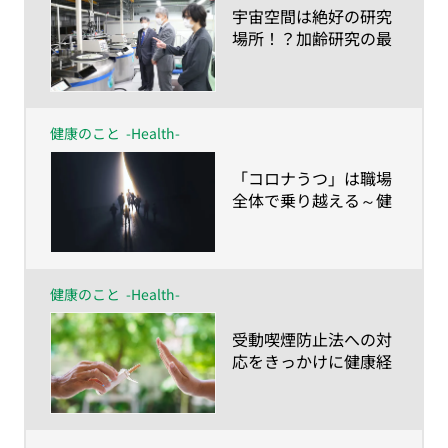
​宇宙空間は絶好の研究
場所！？加齢研究の最
前線
健康のこと
-Health-
​「コロナうつ」は職場
全体で乗り越える～健
康経営でワーク・エン
ゲイジメントの向上を
目指そう～
健康のこと
-Health-
​受動喫煙防止法への対
応をきっかけに健康経
営を始めてみません
か？