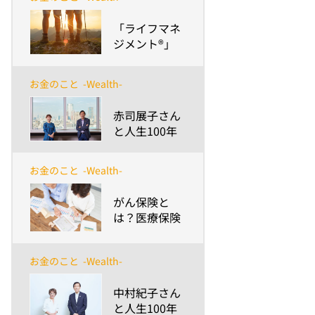
ン アドバイザ
ー）と叶える
​「ライフマネ
あなたの夢と
ジメント®」
未来。
で、アクサ生
命はあなたの
お金のこと
-Wealth-
人生100年時
代をサポート
​赤司展子さん
します ～「ラ
と人生100年
イフマネジメ
時代～安渕の
ント®︎」と
未来ダイアロ
は？～
お金のこと
-Wealth-
グ 第9回
​がん保険と
は？医療保険
との違いや選
び方のポイン
お金のこと
-Wealth-
トについて解
説
​中村紀子さん
と人生100年