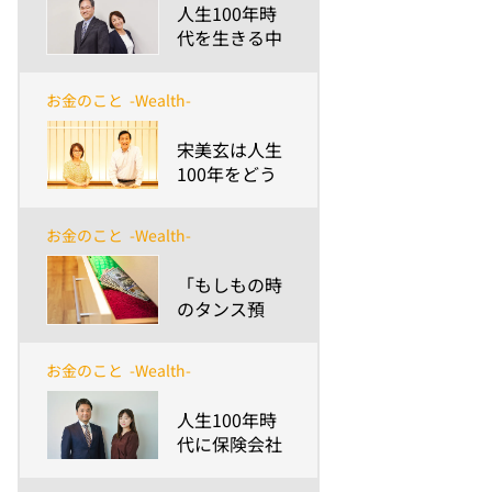
​人生100年時
代を生きる中
小企業ととも
に歩む～会社
お金のこと
-Wealth-
と経営者、従
業員が存続す
​宋美玄は人生
るために最良
100年をどう
の提案とサポ
歩く？～安渕
ートを続ける
の未来ダイア
使命～
お金のこと
-Wealth-
ログ 第5回
​「もしもの時
のタンス預
金」にちょう
どいい金額
お金のこと
-Wealth-
は？～火事・
災害、相続や
​人生100年時
増税時に気を
代に保険会社
つけたいポイ
が担うべき社
ント整理～