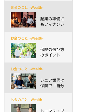
解説
お金のこと
-Wealth-
​起業の準備に
もフィナンシ
ャルプランア
ドバイザーの
お金のこと
-Wealth-
相談が有効！
～ライフマネ
​保険の選び方
ジメント®を
のポイント
通して起業の
【現役世代向
夢を叶えた成
け】想定外に
功例とは？～
お金のこと
-Wealth-
備える手段と
しての意義と
​シニア世代は
価値
保険で「自分
と家族のお金
とこころの健
お金のこと
-Wealth-
康」を守れる
か？
​トーマス・ブ