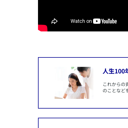
​
​人生1
​これから
のことなど