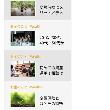
ただ学ぶより
​変額保険にメ
も、信頼でき
リット／デメ
る「聞けるひ
リットを感じ
と」探しの方
るひとの違い
が重要～
お金のこと
-Wealth-
とは？
​20代、30代、
40代、50代か
ら始める資産
形成～検討の
お金のこと
-Wealth-
ポイントや心
構えは？～
​初めての資産
運用！相談は
誰にすれば良
い？
お金のこと
-Wealth-
​変額保険と
は？その特徴
やメリットを