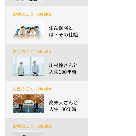
時代～安渕の
未来ダイアロ
お金のこと
-Wealth-
グ 第8回
​生命保険と
は？その仕組
みや種類と選
び方のポイン
お金のこと
-Wealth-
トについて紹
介
​川村怜さんと
人生100年時
代～安渕の未
来ダイアログ
お金のこと
-Wealth-
第7回
​為末大さんと
人生100年時
代～安渕の未
来ダイアログ
お金のこと
-Wealth-
第6回