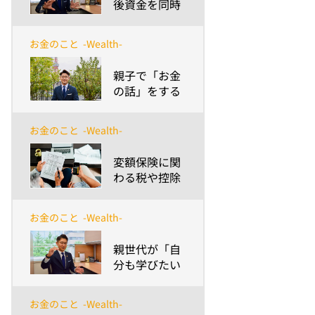
後資金を同時
期に備えるの
は難しい！？
お金のこと
-Wealth-
～予期せぬ資
金も上手に備
​親子で「お金
えるコツと考
の話」をする
え方、見逃せ
のは難しい？
ないポイント
～お小遣いか
とは？～
お金のこと
-Wealth-
ら進学費用ま
で、プロが教
​変額保険に関
える話すコツ
わる税や控除
とポイント～
について知ろ
う！
お金のこと
-Wealth-
​親世代が「自
分も学びたい
金融経済のト
ピック」と
お金のこと
-Wealth-
は？～大人は