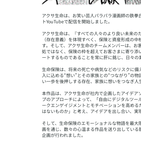
​アクサ生命は、お笑い芸人パラパラ漫画師の鉄
トYouTubeで配信を開始しました。
アクサ生命は、『すべての人々のより良い未来の
（存在意義）を体現すべく、保険と資産形成の中
す。そして、アクサ生命のチームメンバーは、お
処ではなく、保険の枠を超えてお客さまに寄り添
ートするものであることを常に肝に銘じ、日々の
生命保険は、将来の死亡や病気などのリスクに備
入に込める“想い”とその家族との“つながり”の
い一歩を後押しする存在、家族に想いをつなぎ人
本作品は、アクサ生命が社内で企画したアイデア
プのアプローチによって、「自由にデジタルツー
ークエンゲイジメントとモチベーションを高める
はないものか」と考え、アイデアを出し合い、実
そして、生命保険のエモーショナルな物語を最大
画を通じ、数々の心温まる作品を送り出している
企画が行われました。