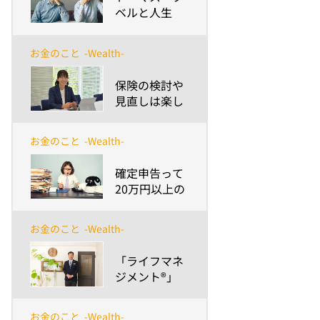
ベルと人生
100年時代～
安渕の未来ダ
お金のこと
-Wealth-
イアログ 第10
回～
​保険の検討や
見直しは楽し
い時にしよ
う！節約・家
お金のこと
-Wealth-
計のムダ削減
を考える際に
​確定申告って
役立つお金の
20万円以上の
話
収入があった
ら必要なの？
お金のこと
-Wealth-
～副業等の雑
所得などイマ
​「ライフマネ
ドキの収入事
ジメント®」
情と「うっか
でFA（フィナ
り納税忘れ」
ンシャルプラ
問題～
お金のこと
-Wealth-