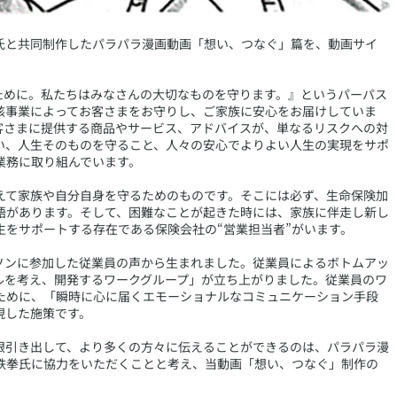
拳氏と共同制作したパラパラ漫画動画「想い、つなぐ」篇を、動画サイ
ために。私たちはみなさんの大切なものを守ります。』というパーパス
核事業によってお客さまをお守りし、ご家族に安心をお届けしていま
客さまに提供する商品やサービス、アドバイスが、単なるリスクへの対
い、人生そのものを守ること、人々の安心でよりよい人生の実現をサポ
業務に取り組んでいます。
えて家族や自分自身を守るためのものです。そこには必ず、生命保険加
物語があります。そして、困難なことが起きた時には、家族に伴走し新し
生をサポートする存在である保険会社の“営業担当者”がいます。
ソンに参加した従業員の声から生まれました。従業員によるボトムアッ
ルを考え、開発するワークグループ」が立ち上がりました。従業員のワ
ために、「瞬時に心に届くエモーショナルなコミュニケーション手段
現した施策です。
限引き出して、より多くの方々に伝えることができるのは、パラパラ漫
鉄拳氏に協力をいただくことと考え、当動画「想い、つなぐ」制作の