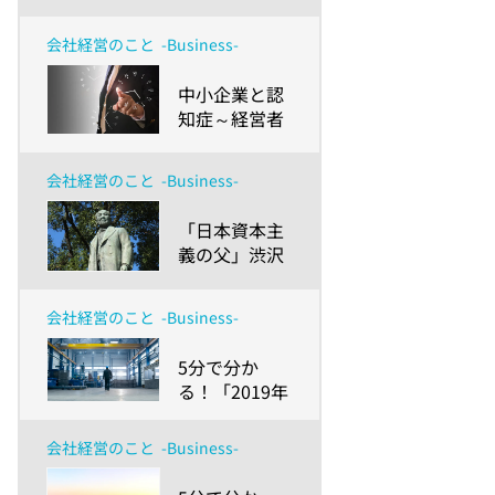
の“名もなき
仕事”を減ら
会社経営のこと
-Business-
す機会にもな
る～健康増進
​中小企業と認
や生産性向上
知症～経営者
だけじゃな
の長寿化によ
い、現場のメ
る新たな事業
リットとは？
会社経営のこと
-Business-
リスクと健康
～
経営～
​「日本資本主
義の父」渋沢
栄一 ～ その
言葉から経営
会社経営のこと
-Business-
者が学ぶべき
教訓とは
​5分で分か
る！「2019年
版 中小企業白
書」の読みど
会社経営のこと
-Business-
ころ ～後編-
新たな衝撃に