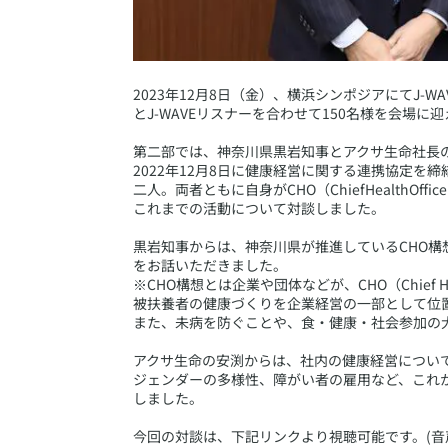
​2023年12月8日（金）、横浜シンポジアにてJ
とJ-WAVEリスナーを合わせて150名様を会場
第二部では、神奈川県黒岩知事とアクサ生命社長
2022年12月8日に健康経営に関する連携協定
二人。両者ともに自身がCHO（ChiefHealth
これまでの活動について対談しました。
黒岩知事からは、神奈川県が推進しているCHO
をお話いただきました。
※CHO構想とは企業や団体などが、CHO（Chief 
被扶養者の健康づくりを企業経営の一部として位
また、未病を防ぐことや、食・健康・社会参加の
アクサ生命の安渕からは、社内の健康経営につい
ジェンダーの多様性、障がい者の雇用など、これ
しました。
今回の対談は、下記リンクより視聴可能です。(音