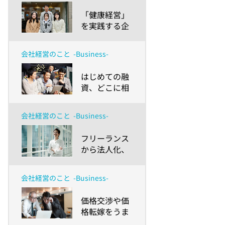
～
る？～ホンダ
​「健康経営」
カーズ愛知南
を実践する企
の取り組みを
業は大学生に
神奈川大学 経
どう見える？
営学部生が聞
会社経営のこと
-Business-
～株式会社キ
いてみた～
タセツの取り
​はじめての融
組みを神奈川
資、どこに相
大学 経営学部
談する？どん
生が体験して
な準備をす
みた～
会社経営のこと
-Business-
る？～創業か
ら成長・拡大
​フリーランス
期に向かう小
から法人化、
規模事業者に
メリットとデ
おくるお金の
メリットを上
話～
会社経営のこと
-Business-
手くマネジメ
ントする方法
​価格交渉や価
とは？
格転嫁をうま
く進めるコツ