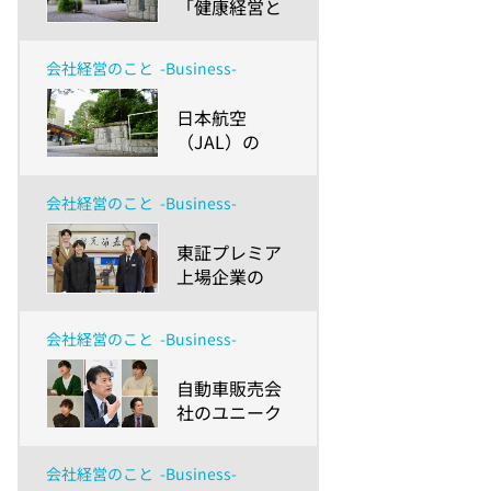
「健康経営と
福利厚生」を
知ることで得
会社経営のこと
-Business-
た学生の気づ
きとは！？～
​日本航空
成城大学経済
（JAL）の
学部生が学ん
「健康経営」
だ、企業を
に対する学生
「健康経営」
会社経営のこと
-Business-
たちの反応
の視点から見
は？～取り組
ていくポイン
​東証プレミア
み内容や企業
ト～
上場企業の
理念を成城大
「健康経営」
学経済学部生
は大学生にど
に徹底解説～
会社経営のこと
-Business-
う見える？～
橋本総業株式
​自動車販売会
会社の取り組
社のユニーク
みを神奈川大
な「健康経
学 経営学部生
営」は大学生
が聞いてみた
会社経営のこと
-Business-
にどう見え