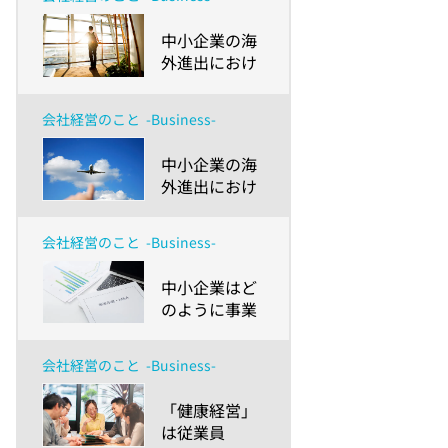
ためにできる
ことは？～
​中小企業の海
外進出におけ
るチャンスと
リスク（後
会社経営のこと
-Business-
編） ～「安全
配慮義務」を
​中小企業の海
知ってます
外進出におけ
か？
るチャンスと
リスク（前
会社経営のこと
-Business-
編） ～成功の
カギはスモー
​中小企業はど
ルスタートと
のように事業
素早い意思決
承継を進める
定
べきか、事業
会社経営のこと
-Business-
承継の現状と
ポイントを解
​「健康経営」
説
は従業員