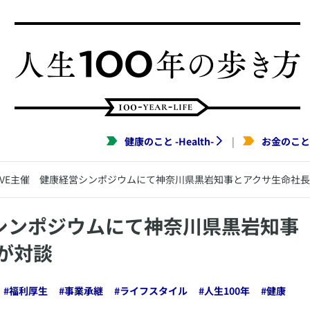
健康のこと
-
Health
-
お金のこと
|
WAVE主催 健康経営シンポジウムにて神奈川県黒岩知事とアクサ生命社
経営シンポジウムにて神奈川県黒岩知事
が対談
#
福利厚生
#
事業承継
#
ライフスタイル
#
人生100年
#
健康