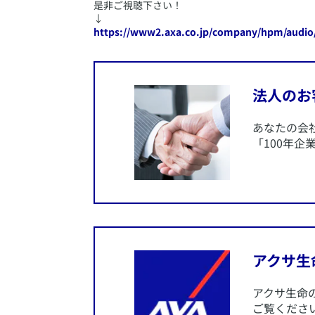
是非ご視聴下さい！
↓
https://www2.axa.co.jp/company/hpm/audio
​法人の
​あなたの
「100年
​アクサ生
​アクサ生
ご覧くださ