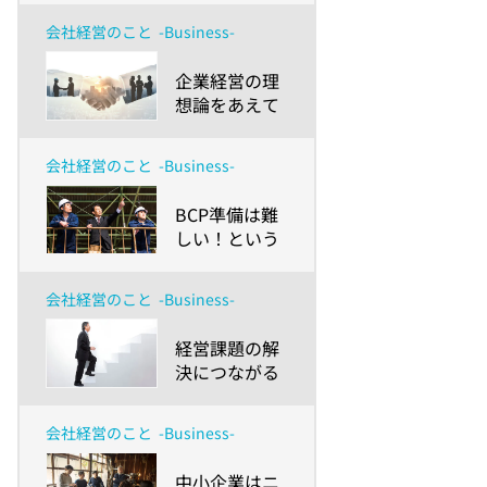
とは？物価高
会社経営のこと
-Business-
騰の時代、中
小企業が取引
​企業経営の理
環境改善のた
想論をあえて
めにできるこ
語ってみませ
と
んか？～「日
会社経営のこと
-Business-
本の未来経済
ポジティブ推
​BCP準備は難
計」でコミュ
しい！という
ニケーション
小規模事業
を密にしよ
者・中小企業
う！～
会社経営のこと
-Business-
のみなさまへ
～事例で学ぶ
​経営課題の解
「すぐマネで
決につながる
きそうなこ
健康経営と
と・最低限や
は？導入の方
りたいこと」
会社経営のこと
-Business-
法とメリット
～
を紹介
​中小企業はニ