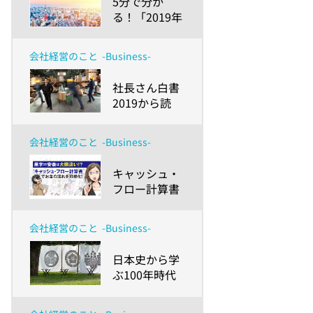
​5分で分か
攻めと守りで
る！「2019年
対応するため
版 中小企業白
に～
書」の読みど
会社経営のこと
-Business-
ころ 〜前編-
経営者の交
​社長さん白書
代・事業承継
2019から読
を成功に導く
む、中小企業
ために〜
生き残り戦略
会社経営のこと
-Business-
～就業不能リ
スクを踏まえ
​キャッシュ・
た事業継続計
フロー計算書
画（BCP）を
（C/F）がマ
～
ンガでわか
会社経営のこと
-Business-
る！ 会社経営
者が理解する
​日本史から学
べき財務3表
ぶ100年時代
の読み解き方
の事業承継 ～
戦国三英傑・