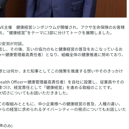
-WAVE主催 健康経営シンポジウムが開催され、アクサ生命保険のお客様
に迎え、“健康経営”をテーマに3部に分けてトークを展開しました。
の安渕が対談。
を締結し、その後、互いの協力のもと健康経営の普及をおこなっているお
Officer＝健康管理最高責任者）となり、組織全体の健康推進に努めており、
構想とは何か、また知事としてこの施策を推進する想いやそのきっかけ
Health Officer＝健康管理最高責任者）を自社に設置し、従業員やその
置づけ、経営責任として「健康経営」を進める取組のことです。
大切さについてもお話いただきました。
ての取組みとともに、中小企業様への健康経営の普及、人種の違い、
からの経営に求められるダイバーシティーの視点についてもお話しいた
声のみ)