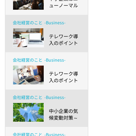
ューノーマル
にどう対応す
る？～「社長
会社経営のこと
-Business-
さん白書
2020」から見
​テレワーク導
えてきた「経
入のポイント
営リスク」の
とBCP～外国
乗り越え方と
人・LGBTQ・
「健康経営」
会社経営のこと
-Business-
障害者など職
の可能性～
場のダイバー
​テレワーク導
シティが進む
入のポイント
からこそ押さ
とBCP～初期
えておきたい
費用に活用で
こと～
会社経営のこと
-Business-
きる助成金や
ガイドライ
​中小企業の気
ン、業務円滑
候変動対策～
化の課題と
SDGsゴール
は？～
13を達成する
会社経営のこと
-Business-