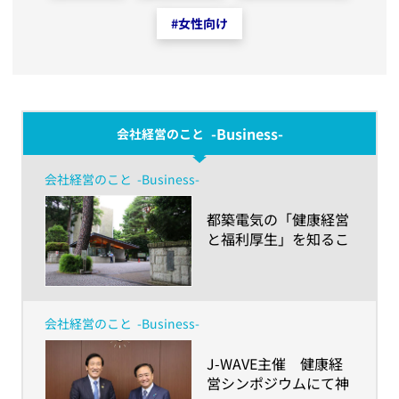
#
女性向け
-Business-
会社経営のこと
会社経営のこと
-Business-
​都築電気の「健康経営
と福利厚生」を知るこ
とで得た学生の気づき
とは！？～成城大学経
済学部生が学んだ、企
業を「健康経営」の視
会社経営のこと
-Business-
点から見ていくポイン
ト～
​J-WAVE主催 健康経
営シンポジウムにて神