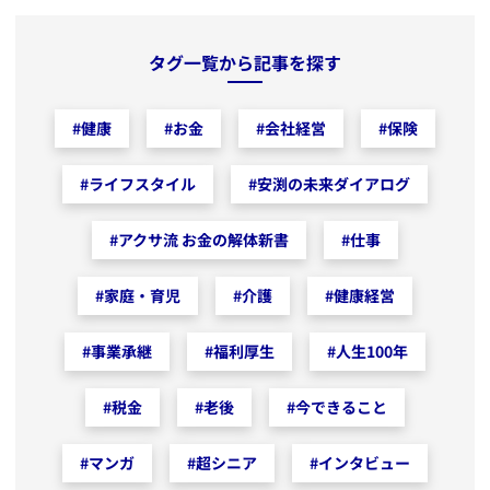
タグ一覧から記事を探す
#
健康
#
お金
#
会社経営
#
保険
#
ライフスタイル
#
安渕の未来ダイアログ
#
アクサ流 お金の解体新書
#
仕事
#
家庭・育児
#
介護
#
健康経営
#
事業承継
#
福利厚生
#
人生100年
#
税金
#
老後
#
今できること
#
マンガ
#
超シニア
#
インタビュー