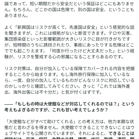
論であって、短い期間だから安全だという保証はどこにもありませ
ん。もちろん、どこかの国は危険で、別の国は安全、ということも
ありません。
よく「新興国はリスクが高くて、先進国は安全」という感覚的な話
を聞きますが、これには根拠がないと断言できます。テロや災害、
集団感染症といった影響範囲が大きいリスクに目が行きがちです
が、短時間のうちに誘拐されたり、事故にあったりする危険はどこ
ででも起こりえます。「何度か行ったけど大丈夫だった」という経
験が、リスクを警戒する心の邪魔になることすらあるのです。
リスク対策は、自分が加入している保険でカバーされる内容を把握
するところから始まります。もし海外旅行保険に加入しているな
ら、一度、自分の加入しているものがどんなリスクに対応している
のかしっかりと確認してみてください。きっと「これでは海外進
出、海外出張には不十分だ」と気が付くはずです。
――「もしもの時は大使館などが対応してくれるのでは？」という
考えもよぎるのですが、これも甘い考えでしょうか？
「大使館などがすべて助けてくれる」との考え方は、他力本願な状
態だと言わざるを得ません。大使館でできることできないことはウ
ェブサイトでも公開されていますが、それによると、
できることは
相談だけ。交渉、保証、金額の立替、捜索、代行、取締、通訳、翻