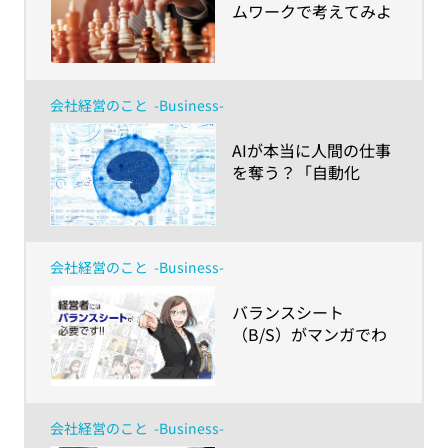
ムワークで考えてみよ
う！
会社経営のこと
-Business-
​AIが本当に人間の仕事
を奪う？「自動化
（RPA）」が創出する
企業の未来
会社経営のこと
-Business-
​バランスシート
（B/S）がマンガでわ
かる！会社経営者が理
解するべき財務3表の
見方
会社経営のこと
-Business-