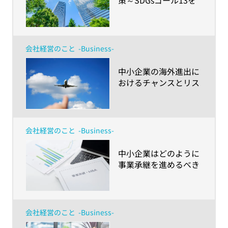
策～SDGsゴール13を
達成するためにできる
ことは？～
会社経営のこと
-Business-
​中小企業の海外進出に
おけるチャンスとリス
ク（前編） ～成功のカ
ギはスモールスタート
と素早い意思決定
会社経営のこと
-Business-
​中小企業はどのように
事業承継を進めるべき
か、事業承継の現状と
ポイントを解説
会社経営のこと
-Business-