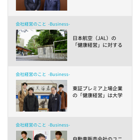
奈川県黒岩知事とアク
サ生命社長の安渕が対
談
会社経営のこと
-Business-
​日本航空（JAL）の
「健康経営」に対する
学生たちの反応は？～
取り組み内容や企業理
念を成城大学経済学部
生に徹底解説～
会社経営のこと
-Business-
​東証プレミア上場企業
の「健康経営」は大学
生にどう見える？～橋
本総業株式会社の取り
組みを神奈川大学 経営
学部生が聞いてみた～
会社経営のこと
-Business-
​自動車販売会社のユニ