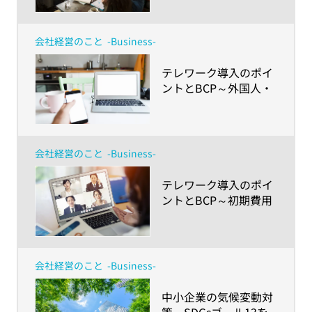
2020」から見えてきた
「経営リスク」の乗り
越え方と「健康経営」
会社経営のこと
-Business-
の可能性～
​テレワーク導入のポイ
ントとBCP～外国人・
LGBTQ・障害者など職
場のダイバーシティが
進むからこそ押さえて
おきたいこと～
会社経営のこと
-Business-
​テレワーク導入のポイ
ントとBCP～初期費用
に活用できる助成金や
ガイドライン、業務円
滑化の課題とは？～
会社経営のこと
-Business-
​中小企業の気候変動対