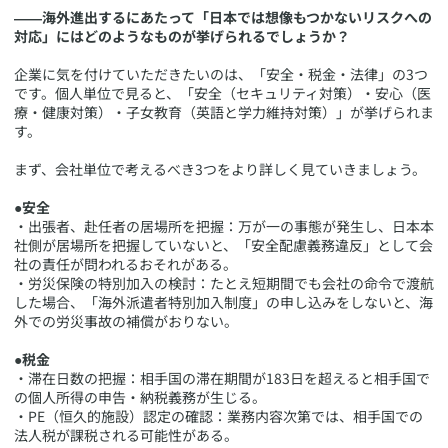
――海外進出するにあたって「日本では想像もつかないリスクへの
対応」にはどのようなものが挙げられるでしょうか？
企業に気を付けていただきたいのは、「安全・税金・法律」の3つ
です。個人単位で見ると、「安全（セキュリティ対策）・安心（医
療・健康対策）・子女教育（英語と学力維持対策）」が挙げられま
す。
まず、会社単位で考えるべき3つをより詳しく見ていきましょう。
●安全
・出張者、赴任者の居場所を把握：万が一の事態が発生し、日本本
社側が居場所を把握していないと、「安全配慮義務違反」として会
社の責任が問われるおそれがある。
・労災保険の特別加入の検討：たとえ短期間でも会社の命令で渡航
した場合、「海外派遣者特別加入制度」の申し込みをしないと、海
外での労災事故の補償がおりない。
●税金
・滞在日数の把握：相手国の滞在期間が183日を超えると相手国で
の個人所得の申告・納税義務が生じる。
・PE（恒久的施設）認定の確認：業務内容次第では、相手国での
法人税が課税される可能性がある。