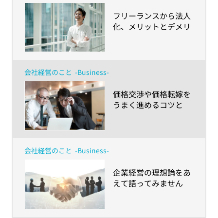
​フリーランスから法人
化、メリットとデメリ
ットを上手くマネジメ
ントする方法とは？
会社経営のこと
-Business-
​価格交渉や価格転嫁を
うまく進めるコツと
は？物価高騰の時代、
中小企業が取引環境改
善のためにできること
会社経営のこと
-Business-
​企業経営の理想論をあ
えて語ってみません
か？～「日本の未来経
済ポジティブ推計」で
コミュニケーションを