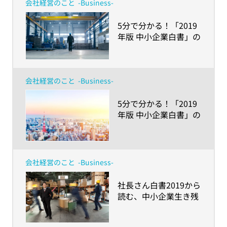
会社経営のこと
-Business-
​5分で分かる！「2019
年版 中小企業白書」の
読みどころ ～後編-新
たな衝撃に攻めと守り
で対応するために～
会社経営のこと
-Business-
​5分で分かる！「2019
年版 中小企業白書」の
読みどころ 〜前編-経
営者の交代・事業承継
を成功に導くために〜
会社経営のこと
-Business-
​社長さん白書2019から
読む、中小企業生き残
り戦略 ～就業不能リス
クを踏まえた事業継続