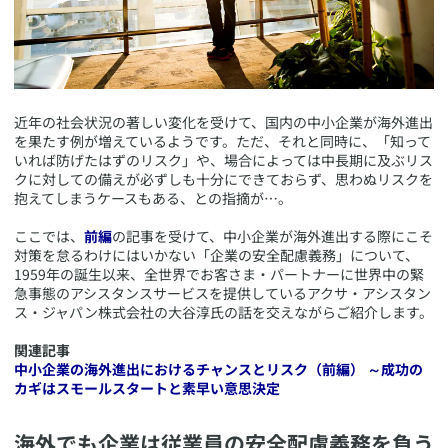
​近年の社会状況の著しい変化を受けて、国内の中小企業が海外進出
を果たす例が増えているようです。ただ、それと同時に、「知って
いれば防げたはずのリスク」や、場合によっては中長期に及ぶリス
クに対しての備えが必ずしも十分にできておらず、思わぬリスクを
抱えてしまうケースもある、との指摘が…。
ここでは、
前編
の記事を受けて、中小企業が海外進出する際にこそ
対策を怠るわけにはいかない「企業の安全配慮義務」について、
1959年の誕生以来、全世界でお客さま・パートナーに世界中の緊
急事態のアシスタンスサービスを提供しているアクサ・アシスタン
ス・ジャパン株式会社の大谷淳氏の話を交えながらご紹介します。
関連記事
中小企業の海外進出におけるチャンスとリスク（前編） ～成功の
カギはスモールスタートと素早い意思決定
​海外でも企業は従業員の安全配慮義務を負う