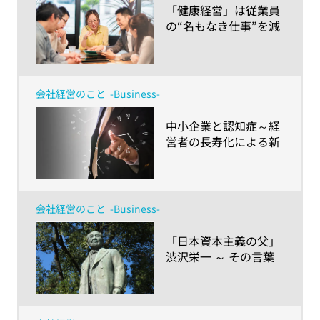
​「健康経営」は従業員
の“名もなき仕事”を減
らす機会にもなる～健
康増進や生産性向上だ
けじゃない、現場のメ
リットとは？～
会社経営のこと
-Business-
​中小企業と認知症～経
営者の長寿化による新
たな事業リスクと健康
経営～
会社経営のこと
-Business-
​「日本資本主義の父」
渋沢栄一 ～ その言葉
から経営者が学ぶべき
教訓とは