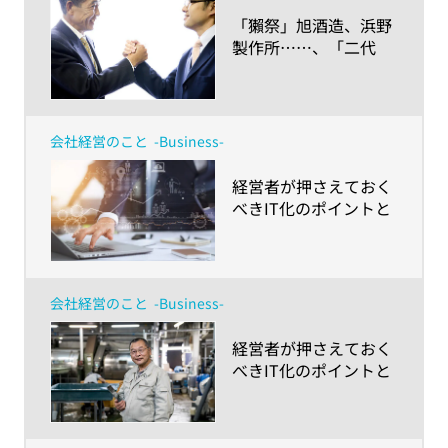
​「獺祭」旭酒造、浜野
製作所……、「二代
目」「三代目」の後継
者により大きく飛躍し
た企業の共通点とは？
会社経営のこと
-Business-
​経営者が押さえておく
べきIT化のポイントと
は？（後編）－ その具
体的な進め方
会社経営のこと
-Business-
​経営者が押さえておく
べきIT化のポイントと
は？（前編）