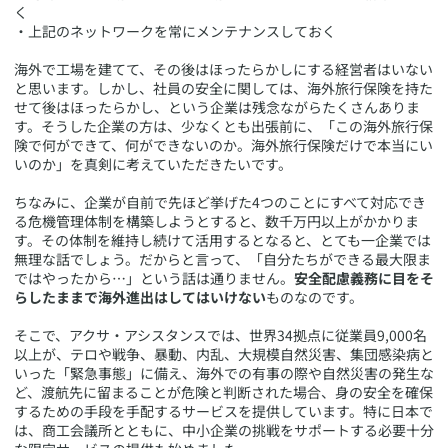
く
・上記のネットワークを常にメンテナンスしておく
海外で工場を建てて、その後はほったらかしにする経営者はいない
と思います。しかし、社員の安全に関しては、海外旅行保険を持た
せて後はほったらかし、という企業は残念ながらたくさんありま
す。そうした企業の方は、少なくとも出張前に、「この海外旅行保
険で何ができて、何ができないのか。海外旅行保険だけで本当にい
いのか」を真剣に考えていただきたいです。
ちなみに、企業が自前で先ほど挙げた4つのことにすべて対応でき
る危機管理体制を構築しようとすると、数千万円以上がかかりま
す。その体制を維持し続けて活用するとなると、とても一企業では
無理な話でしょう。だからと言って、「自分たちができる最大限ま
ではやったから…」という話は通りません。
安全配慮義務に目をそ
らしたままで海外進出はしてはいけない
ものなのです。
そこで、アクサ・アシスタンスでは、世界34拠点に従業員9,000名
以上が、テロや戦争、暴動、内乱、大規模自然災害、集団感染病と
いった「緊急事態」に備え、海外での有事の際や自然災害の発生な
ど、渡航先に留まることが危険と判断された場合、身の安全を確保
するための手段を手配するサービスを提供しています。特に日本で
は、商工会議所とともに、中小企業の挑戦をサポートする必要十分