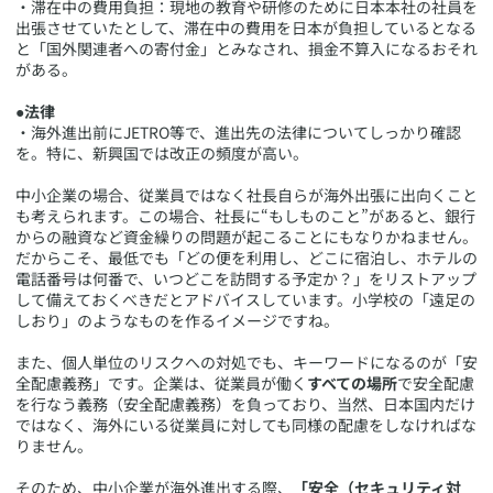
・滞在中の費用負担：現地の教育や研修のために日本本社の社員を
出張させていたとして、滞在中の費用を日本が負担しているとなる
と「国外関連者への寄付金」とみなされ、損金不算入になるおそれ
がある。
●法律
・海外進出前にJETRO等で、進出先の法律についてしっかり確認
を。特に、新興国では改正の頻度が高い。
中小企業の場合、従業員ではなく社長自らが海外出張に出向くこと
も考えられます。この場合、社長に“もしものこと”があると、銀行
からの融資など資金繰りの問題が起こることにもなりかねません。
だからこそ、最低でも「どの便を利用し、どこに宿泊し、ホテルの
電話番号は何番で、いつどこを訪問する予定か？」をリストアップ
して備えておくべきだとアドバイスしています。小学校の「遠足の
しおり」のようなものを作るイメージですね。
また、個人単位のリスクへの対処でも、キーワードになるのが「安
全配慮義務」です。企業は、従業員が働く
すべての場所
で安全配慮
を行なう義務（安全配慮義務）を負っており、当然、日本国内だけ
ではなく、海外にいる従業員に対しても同様の配慮をしなければな
りません。
そのため、中小企業が海外進出する際、
「安全（セキュリティ対