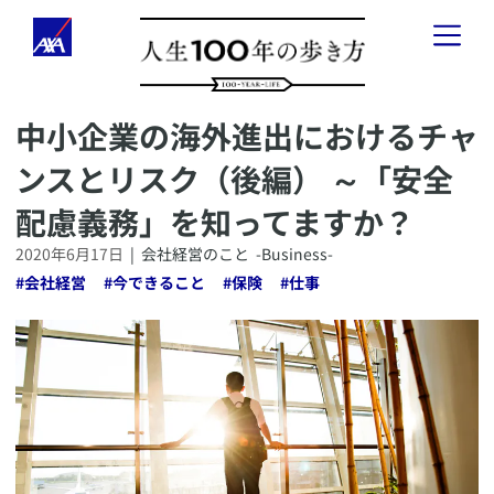
​中小企業の海外進出におけるチャ
「人生100年の歩き方」とは
ンスとリスク（後編） ～「安全
健康のこと
-
Health
-
配慮義務」を知ってますか？
お金のこと
-
Wealth
-
2020年6月17日
|
会社経営のこと
-Business-
#
会社経営
#
今できること
#
保険
#
仕事
会社経営のこと
-
Business
-