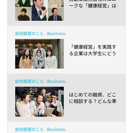
ークな「健康経営」は
大学生にどう見える？
～ホンダカーズ愛知南
の取り組みを神奈川大
学 経営学部生が聞いて
会社経営のこと
-Business-
みた～
​「健康経営」を実践す
る企業は大学生にどう
見える？～株式会社キ
タセツの取り組みを神
奈川大学 経営学部生が
体験してみた～
会社経営のこと
-Business-
​はじめての融資、どこ
に相談する？どんな準
備をする？～創業から
成長・拡大期に向かう
小規模事業者におくる
お金の話～
会社経営のこと
-Business-