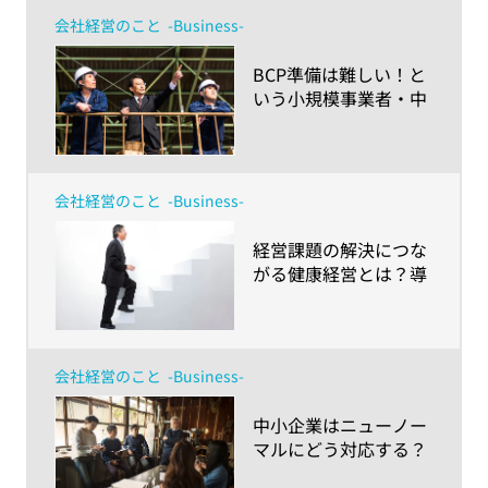
密にしよう！～
会社経営のこと
-Business-
​BCP準備は難しい！と
いう小規模事業者・中
小企業のみなさまへ～
事例で学ぶ「すぐマネ
できそうなこと・最低
限やりたいこと」～
会社経営のこと
-Business-
​経営課題の解決につな
がる健康経営とは？導
入の方法とメリットを
紹介
会社経営のこと
-Business-
​中小企業はニューノー
マルにどう対応する？
～「社長さん白書