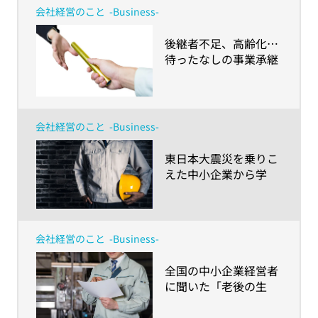
会社経営のこと
-Business-
​後継者不足、高齢化…
待ったなしの事業承継
問題。中小企業経営者
6,685人に聞いたリア
ルな実態とその対策
会社経営のこと
-Business-
​東日本大震災を乗りこ
えた中小企業から学
ぶ、「保険」による事
業継続
会社経営のこと
-Business-
​全国の中小企業経営者
に聞いた「老後の生
活」の不安とは？