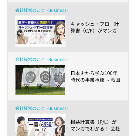
計画（BCP）を～
会社経営のこと
-Business-
​キャッシュ・フロー計
算書（C/F）がマンガ
でわかる！ 会社経営者
が理解するべき財務3
表の読み解き方
会社経営のこと
-Business-
​日本史から学ぶ100年
時代の事業承継 ～戦国
三英傑・信長・秀吉・
家康の後継者対策
会社経営のこと
-Business-
​損益計算書（P/L）が
マンガでわかる！ 会社
経営者が理解するべき