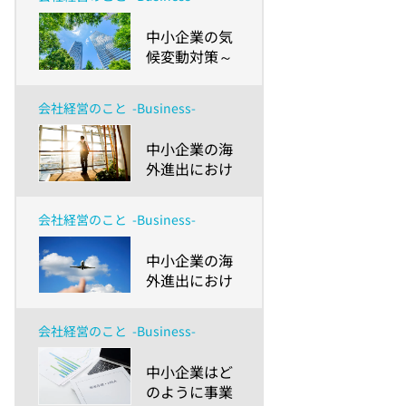
きる助成金や
ガイドライ
​中小企業の気
ン、業務円滑
候変動対策～
化の課題と
SDGsゴール
は？～
13を達成する
会社経営のこと
-Business-
ためにできる
ことは？～
​中小企業の海
外進出におけ
るチャンスと
リスク（後
会社経営のこと
-Business-
編） ～「安全
配慮義務」を
​中小企業の海
知ってます
外進出におけ
か？
るチャンスと
リスク（前
会社経営のこと
-Business-
編） ～成功の
カギはスモー
​中小企業はど
ルスタートと
のように事業
素早い意思決