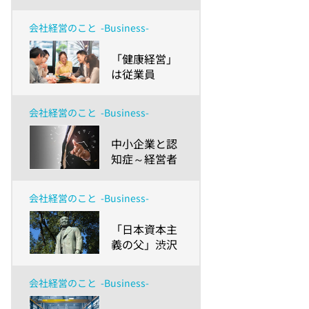
承継を進める
定
べきか、事業
会社経営のこと
-Business-
承継の現状と
ポイントを解
​「健康経営」
説
は従業員
の“名もなき
仕事”を減ら
会社経営のこと
-Business-
す機会にもな
る～健康増進
​中小企業と認
や生産性向上
知症～経営者
だけじゃな
の長寿化によ
い、現場のメ
る新たな事業
リットとは？
会社経営のこと
-Business-
リスクと健康
～
経営～
​「日本資本主
義の父」渋沢
栄一 ～ その
言葉から経営
会社経営のこと
-Business-
者が学ぶべき
教訓とは