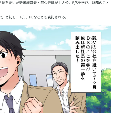
跡を継いだ新米経営者・阿久寿延が主人公。B/Sを学び、財務のこと
ement」と記し、 P/L、PLなどとも表記される。