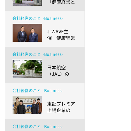
「健康経営と
福利厚生」を
知ることで得
会社経営のこと
-Business-
た学生の気づ
きとは！？～
​J-WAVE主
成城大学経済
催 健康経営
学部生が学ん
シンポジウム
だ、企業を
にて神奈川県
「健康経営」
会社経営のこと
-Business-
黒岩知事とア
の視点から見
クサ生命社長
ていくポイン
​日本航空
の安渕が対談
ト～
（JAL）の
「健康経営」
に対する学生
会社経営のこと
-Business-
たちの反応
は？～取り組
​東証プレミア
み内容や企業
上場企業の
理念を成城大
「健康経営」
学経済学部生
は大学生にど
に徹底解説～
会社経営のこと
-Business-
う見える？～