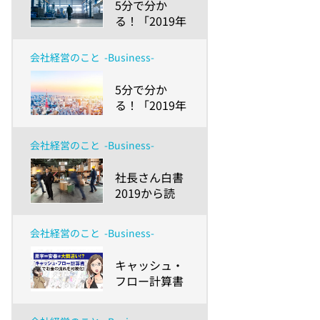
​5分で分か
る！「2019年
版 中小企業白
書」の読みど
会社経営のこと
-Business-
ころ ～後編-
新たな衝撃に
​5分で分か
攻めと守りで
る！「2019年
対応するため
版 中小企業白
に～
書」の読みど
会社経営のこと
-Business-
ころ 〜前編-
経営者の交
​社長さん白書
代・事業承継
2019から読
を成功に導く
む、中小企業
ために〜
生き残り戦略
会社経営のこと
-Business-
～就業不能リ
スクを踏まえ
​キャッシュ・
た事業継続計
フロー計算書
画（BCP）を
（C/F）がマ
～
ンガでわか