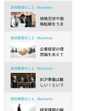
おくるお金の
メリットを上
話～
会社経営のこと
-Business-
手くマネジメ
ントする方法
​価格交渉や価
とは？
格転嫁をうま
く進めるコツ
とは？物価高
会社経営のこと
-Business-
騰の時代、中
小企業が取引
​企業経営の理
環境改善のた
想論をあえて
めにできるこ
語ってみませ
と
んか？～「日
会社経営のこと
-Business-
本の未来経済
ポジティブ推
​BCP準備は難
計」でコミュ
しい！という
ニケーション
小規模事業
を密にしよ
者・中小企業
う！～
会社経営のこと
-Business-
のみなさまへ
～事例で学ぶ
​経営課題の解