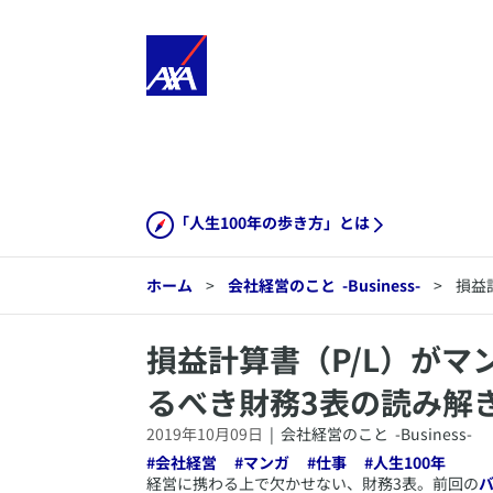
「人生100年の歩き方」とは
ホーム
>
会社経営のこと
-Business-
>
損益
​損益計算書（P/L）が
るべき財務3表の読み解
2019年10月09日
|
会社経営のこと
-Business-
#
会社経営
#
マンガ
#
仕事
#
人生100年
​経営に携わる上で欠かせない、財務3表。前回の
バ