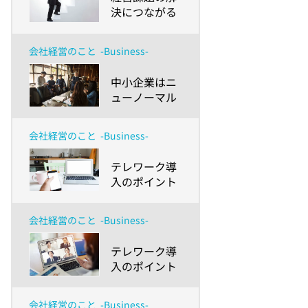
「すぐマネで
決につながる
きそうなこ
健康経営と
と・最低限や
は？導入の方
りたいこと」
会社経営のこと
-Business-
法とメリット
～
を紹介
​中小企業はニ
ューノーマル
にどう対応す
る？～「社長
会社経営のこと
-Business-
さん白書
2020」から見
​テレワーク導
えてきた「経
入のポイント
営リスク」の
とBCP～外国
乗り越え方と
人・LGBTQ・
「健康経営」
会社経営のこと
-Business-
障害者など職
の可能性～
場のダイバー
​テレワーク導
シティが進む
入のポイント
からこそ押さ
とBCP～初期
えておきたい
費用に活用で
こと～
会社経営のこと
-Business-