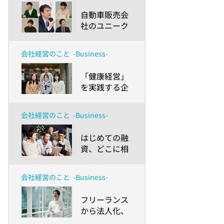
橋本総業株式
​自動車販売会
会社の取り組
社のユニーク
みを神奈川大
な「健康経
学 経営学部生
営」は大学生
が聞いてみた
会社経営のこと
-Business-
にどう見え
～
る？～ホンダ
​「健康経営」
カーズ愛知南
を実践する企
の取り組みを
業は大学生に
神奈川大学 経
どう見える？
営学部生が聞
会社経営のこと
-Business-
～株式会社キ
いてみた～
タセツの取り
​はじめての融
組みを神奈川
資、どこに相
大学 経営学部
談する？どん
生が体験して
な準備をす
みた～
会社経営のこと
-Business-
る？～創業か
ら成長・拡大
​フリーランス
期に向かう小
から法人化、
規模事業者に
メリットとデ