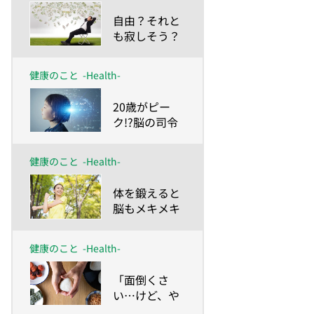
したー
​自由？それと
も寂しそう？
データから見
えてきた「生
健康のこと
-Health-
涯独身」のリ
アル
​20歳がピー
ク!?脳の司令
塔「前頭前
野」の働き
健康のこと
-Health-
​体を鍛えると
脳もメキメキ
若返る!?運動
こそ最高の脳
健康のこと
-Health-
トレ！
​「面倒くさ
い…けど、や
る！」気持ち