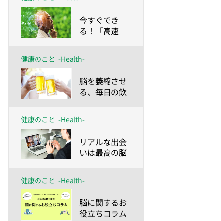
​今すぐでき
る！「高速
脳」をつくる
方法
健康のこと
-Health-
​脳を萎縮させ
る、毎日の飲
酒習慣
健康のこと
-Health-
​リアルな出会
いは最高の脳
活＆メンタル
ケア！
健康のこと
-Health-
​脳に関するお
役立ちコラム