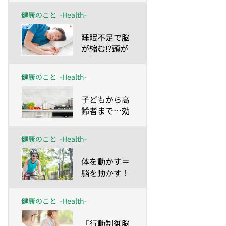
が脳の若返り
健康のこと
-Health-
薬
​睡眠不足で脳
が縮む!?頭が
良くなる睡眠
法は？
健康のこと
-Health-
​子どもから高
齢者まで…効
果絶大！「料
理脳」
健康のこと
-Health-
​体を動かす＝
脳を動かす！
健康のこと
-Health-
​「行動制御脳