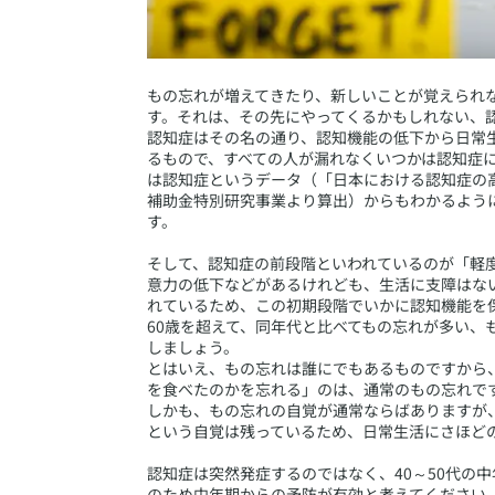
​もの忘れが増えてきたり、新しいことが覚えられ
す。それは、その先にやってくるかもしれない、
認知症はその名の通り、認知機能の低下から日常
るもので、すべての人が漏れなくいつかは認知症にな
は認知症というデータ（「日本における認知症の
補助金特別研究事業より算出）からもわかるよう
す。
そして、認知症の前段階といわれているのが「軽度認知障害（
意力の低下などがあるけれども、生活に支障はない
れているため、この初期段階でいかに認知機能を
60歳を超えて、同年代と比べてもの忘れが多い
しましょう。
とはいえ、もの忘れは誰にでもあるものですから
を食べたのかを忘れる」のは、通常のもの忘れで
しかも、もの忘れの自覚が通常ならばありますが、
という自覚は残っているため、日常生活にさほど
認知症は突然発症するのではなく、40～50代の
のため中年期からの予防が有効と考えてください