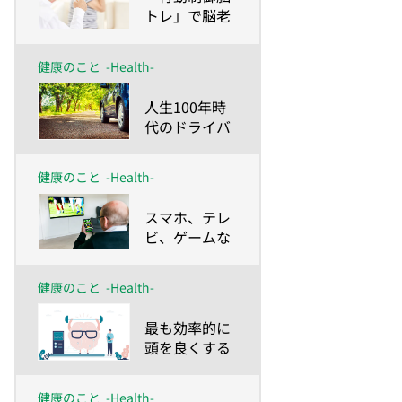
トレ」で脳老
化によるイラ
イラを解消！
健康のこと
-Health-
​人生100年時
代のドライバ
ーがやるべき
脳トレ
健康のこと
-Health-
​スマホ、テレ
ビ、ゲームな
ど、現代のテ
クノロジーに
健康のこと
-Health-
要注意!?
​最も効率的に
頭を良くする
方法が「脳ト
レ」
健康のこと
-Health-