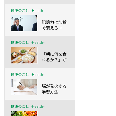
健康のこと
-Health-
​記憶力は加齢
で衰える…
が、いくつに
なっても蘇
健康のこと
-Health-
る！
​「朝に何を食
べるか？」が
脳のパフォー
マンスを左右
健康のこと
-Health-
する！？
​脳が発火する
学習方法
健康のこと
-Health-