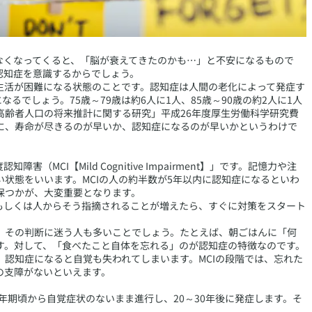
なくなってくると、「脳が衰えてきたのかも…」と不安になるもので
認知症を意識するからでしょう。
生活が困難になる状態のことです。認知症は人間の老化によって発症す
るでしょう。75歳～79歳は約6人に1人、85歳～90歳の約2人に1人
高齢者人口の将来推計に関する研究」平成26年度厚生労働科学研究費
に、寿命が尽きるのが早いか、認知症になるのが早いかというわけで
MCI【Mild Cognitive Impairment】」です。記憶力や注
状態をいいます。MCIの人の約半数が5年以内に認知症になるといわ
保つかが、大変重要となります。
、もしくは人からそう指摘されることが増えたら、すぐに対策をスタート
、その判断に迷う人も多いことでしょう。たとえば、朝ごはんに「何
す。対して、「食べたこと自体を忘れる」のが認知症の特徴なのです。
認知症になると自覚も失われてしまいます。MCIの段階では、忘れた
の支障がないといえます。
中年期頃から自覚症状のないまま進行し、20～30年後に発症します。そ
。