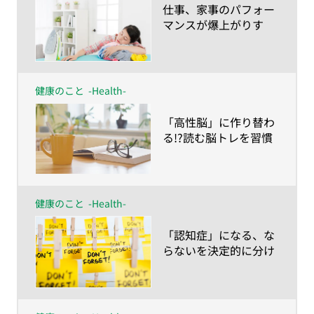
​仕事、家事のパフォー
マンスが爆上がりす
る!?脳を発火させるワ
ザ
健康のこと
-Health-
​「高性脳」に作り替わ
る!?読む脳トレを習慣
に！
健康のこと
-Health-
​「認知症」になる、な
らないを決定的に分け
る、ライフスタイルと
時期とは？