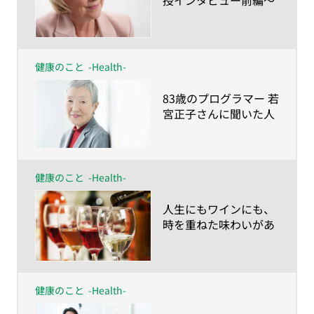
授インタビュー前編〜
「積極的に、イノベー
ティブに」が人生100
年時代を生きるカギ
健康のこと
-Health-
​83歳のプログラマー 若
宮正子さんに聞いた人
生100年時代の歩き方
健康のこと
-Health-
​人生にもワインにも、
時を重ねた味わいがあ
る。人生を豊かにする
ヴィンテージ・ワイン
の愉しみ方
健康のこと
-Health-