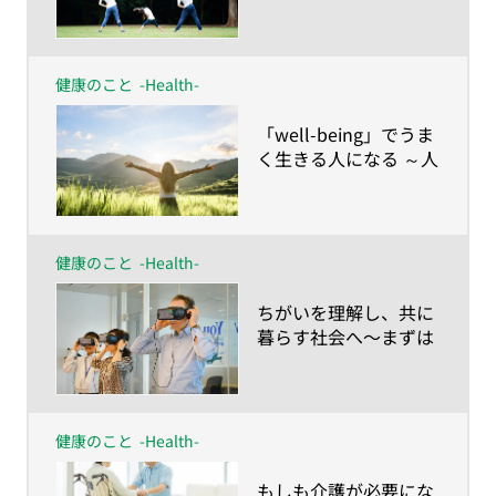
は？人生100年の健康
維持は「諦めない」こ
と
健康のこと
-Health-
​「well-being」でうま
く生きる人になる ～人
生100年時代に合わせ
て「健康の再定義」を
しよう！
健康のこと
-Health-
​ちがいを理解し、共に
暮らす社会へ〜まずは
彼らの視点を知ること
から！ VRで認知症体
験〜
健康のこと
-Health-
​もしも介護が必要にな