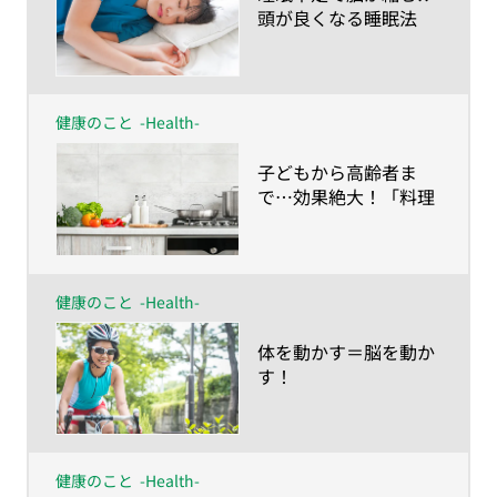
頭が良くなる睡眠法
は？
健康のこと
-Health-
​子どもから高齢者ま
で…効果絶大！「料理
脳」
健康のこと
-Health-
​体を動かす＝脳を動か
す！
健康のこと
-Health-