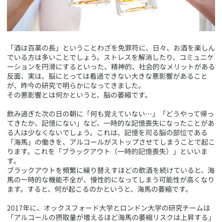
​「酒は百薬の長」ということわざを免罪符に、日々、お酒を楽しん
でいる方は多いことでしょう。ストレスを解消したり、コミュニケ
ーションを円滑にするといった、精神的、社会的なメリットがある
反面、実は、脳にとっては看過できない大きな悪影響があること
が、昨今の研究で明らかになってきました。
その悪影響とは何かというと、脳の萎縮です。
飲み過ぎた次の日の朝に「何も覚えていない…」「どうやって帰っ
てきたか、記憶にない」など、一時的な記憶喪失になったことがあ
る人は少なくないでしょう。これは、記憶を司る脳の部位である
「海馬」の働きを、アルコールがストップさせてしまうことで起こ
ります。これを「ブラックアウト（一時的記憶喪失）」といいま
す。
ブラックアウトを頻繁に繰り替えすほどの飲酒を続けていると、海
馬の一時的な機能不全が、慢性的になってしまう可能性が高くなり
ます。すると、何が起こるのかというと、海馬の萎縮です。
2017年に、オックスフォード大学とロンドン大学の研究チームは
「アルコールの摂取量が増えるほど海馬の萎縮リスクは上昇する」