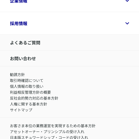
企業情報
変額保険各種情報
デジタル約款
健康経営とは
デジタル約款
ご契約内容の確認方法
健康経営サポートパッケージ
アクサ生命が選ばれる理由
付帯サービス
健康経営プラットフォーム
企業情報トップ
採用情報
令和8年（2026年）分の生命保険料控除証明書について
経営者サポートサービス
アクサ生命について
​お客さま専用マイページ MyAXA
代表取締役社長からのメッセージ
LINEサービスについて
アクサ生命が選ばれる理由
よくあるご質問
アクサのネット完結保険（旧アクサダイレクト生命）
採用情報トップ
お知らせ・ニュースリリース
新卒採用
IR情報
中途採用：内勤正社員
お問い合わせ
サステナビリティの取り組み
中途採用：商工会議所共済・福祉制度推進スタッフ（営業
セミナー情報
職）
勧誘方針
​お客さまを金融犯罪からお守りするために
中途採用：フィナンシャルプラン・アドバイザー（営業職）
取引時確認について
アクサグループについて
障害者採用
個人情報の取り扱い
利益相反管理方針の概要
反社会的勢力対応の基本方針
人権に関する基本方針
サイトマップ
お客さま本位の業務運営を実現するための基本方針
アセットオーナー・プリンシプルの受け入れ
日本版スチュワードシップ・コードの受け入れ