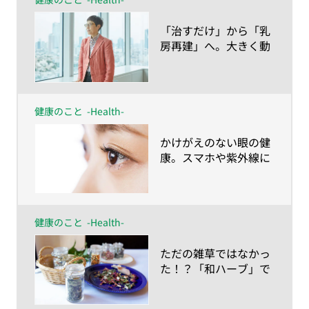
​「治すだけ」から「乳
房再建」へ。大きく動
き始めている乳ガン治
療の今
健康のこと
-Health-
​かけがえのない眼の健
康。スマホや紫外線に
よるダメージに、あな
たの瞳はいつまで耐え
られるのか？
健康のこと
-Health-
​ただの雑草ではなかっ
た！？「和ハーブ」で
健康的な生活を