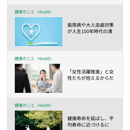
健康のこと
-Health-
​歯周病や大人虫歯対策
が人生100年時代の満
足度を左右する！？～
さいごまで食べて・話
して・笑って過ごすた
めに知っておきたい歯
健康のこと
-Health-
のハナシ～
​「女性活躍推進」と女
性たちが抱えるからだ
とこころの健康課題～
月経痛・更年期障害の
サポートは制度設計で
はなし得ない～
健康のこと
-Health-
​健康寿命を延ばし、平
均寿命に近づけるに