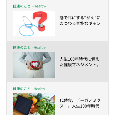
健康のこと
-Health-
​巷で耳にする“がん”に
まつわる素朴なギモン
を現役医師に聞いてみ
た
健康のこと
-Health-
​人生100年時代に備え
た健康マネジメント。
あなたはもう始めてま
すか？
健康のこと
-Health-
​代替食、ビーガノミク
ス…。人生100年時代
に描く“食の未来予想