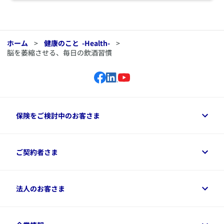
ホーム
>
健康のこと
-Health-
>
脳を萎縮させる、毎日の飲酒習慣
保険をご検討中のお客さま
保険をご検討中のお客さまトップ
ご契約者さま
商品一覧
保険シミュレーション
ご相談ガイド
ご契約者さまトップ
法人のお客さま
資料請求
保険金・給付金のご請求
保険選びに役立つ情報
各種お手続き
​アクサ生命のライフマネジメント®
変額保険各種情報
法人のお客さまトップ