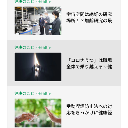
健康のこと
-Health-
​宇宙空間は絶好の研究
場所！？加齢研究の最
前線
健康のこと
-Health-
​「コロナうつ」は職場
全体で乗り越える～健
康経営でワーク・エン
ゲイジメントの向上を
目指そう～
健康のこと
-Health-
​受動喫煙防止法への対
応をきっかけに健康経
営を始めてみません
か？