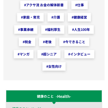
#
アクサ流 お金の解体新書
#
仕事
#
家庭・育児
#
介護
#
健康経営
#
事業承継
#
福利厚生
#
人生100年
#
税金
#
老後
#
今できること
#
マンガ
#
超シニア
#
インタビュー
#
女性向け
-Health-
健康のこと