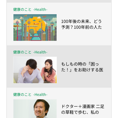
健康のこと
-Health-
​100年後の未来、どう
予測？100年前の人た
ちが想像した「今の日
本の社会」とは
健康のこと
-Health-
​もしもの時の「困っ
た！」をお助けする医
療・健康サービス
健康のこと
-Health-
​ドクター＋漫画家 二足
の草鞋で歩む、私の
「人生100年の歩き