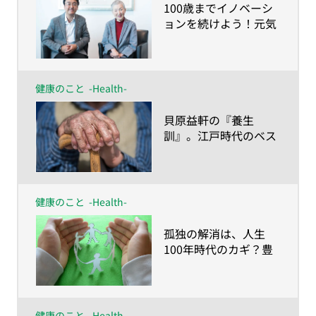
​100歳までイノベーシ
ョンを続けよう！元気
に生きる秘訣を83歳の
現役プログラマー、若
宮正子さんに学ぶ
健康のこと
-Health-
​貝原益軒の『養生
訓』。江戸時代のベス
トセラーが教えてくれ
る、健康長寿の心得と
は？
健康のこと
-Health-
​孤独の解消は、人生
100年時代のカギ？豊
かな人生を育む他者と
のつながり
健康のこと
-Health-