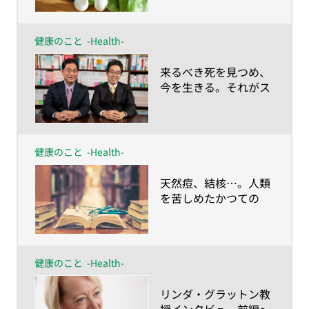
図”とは？
健康のこと
-Health-
​来るべき死を見つめ、
今を生きる。それがス
マート・エイジングの
考え方 川島教授×村
田教授対談
健康のこと
-Health-
​天然痘、結核…。人類
を苦しめたかつての
「不治の病」は、いか
に克服されたのか？
健康のこと
-Health-
​リンダ・グラットン教