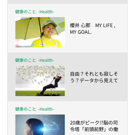
健康のこと
-Health-
​櫻井 心那 MY LIFE ,
MY GOAL.
ー人生の目的が、私を
強くしたー
健康のこと
-Health-
​自由？それとも寂しそ
う？データから見えて
きた「生涯独身」のリ
アル
健康のこと
-Health-
​20歳がピーク!?脳の司
令塔「前頭前野」の働