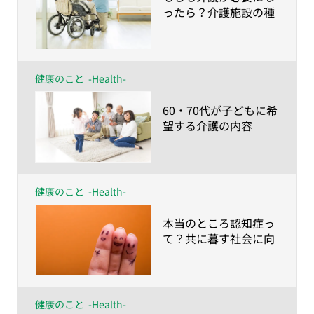
ったら？介護施設の種
類と入居条件 〜40・
50代の38.4％は施設で
の介護を希望。しかし
60・70代は…〜
健康のこと
-Health-
​60・70代が子どもに希
望する介護の内容
は？〜やってほしいこ
とは身体的介護より、
家族にしかできない時
間づくり〜
健康のこと
-Health-
​本当のところ認知症っ
て？共に暮す社会に向
けて知っておきたい基
礎知識
健康のこと
-Health-