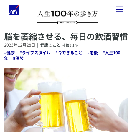
​脳を萎縮させる、毎日の飲酒習慣
「人生100年の歩き方」とは
2023年12月28日
|
健康のこと
-Health-
健康のこと
-
Health
-
#
健康
#
ライフスタイル
#
今できること
#
老後
#
人生100
年
#
保険
お金のこと
-
Wealth
-
会社経営のこと
-
Business
-