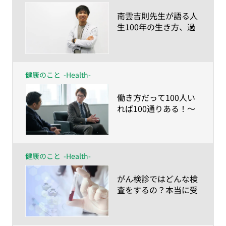
​南雲吉則先生が語る人
生100年の生き方、過
ごし方～健康に人生
100年を送るなら「命
の食事とマインドチェ
ンジ」を〜
健康のこと
-Health-
​働き方だって100人い
れば100通りある！〜
人生100年時代の仕事
との向き合い方〜
健康のこと
-Health-
​がん検診ではどんな検
査をするの？本当に受
けるべきなの？