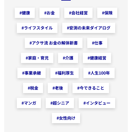
#
健康
#
お金
#
会社経営
#
保険
#
ライフスタイル
#
安渕の未来ダイアログ
#
アクサ流 お金の解体新書
#
仕事
#
家庭・育児
#
介護
#
健康経営
#
事業承継
#
福利厚生
#
人生100年
#
税金
#
老後
#
今できること
#
マンガ
#
超シニア
#
インタビュー
#
女性向け