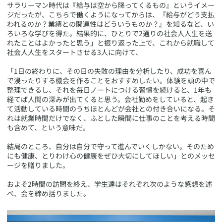
サラリーマン時代は『給与は空から降ってくるもの』というイメー
ジだったが、こちらで働くようになってからは、『給与がどう支払
われるのか？業績との関連性はどういうものか？』を知るなど、い
ろいろな学びを得た。結果的に、ひとりで2通りの社会人人生を送
れたことはよかったと思う」と振り返った上で、これから就職して
社会人人生をスタートさせる3人に向けて、
「1日の終わりに、その日の失敗の理由を分析したり、成功を喜ん
で浸ったりする機会を作ることをおすすめしたい。体験を頭の中で
整理できるし、それを毎日ノートにつける習慣を続けると、1年も
経てば人間の深みが出てくると思う。会社勤めをしていると、起き
て活動している時間のうちほとんどが会社との付き合いになる。そ
れは就業時間だけでなく、ふとした瞬間に仕事のことを考える時間
も含めて、という意味だ。
結局のところ、自分は自分で守って進んでいくしかない。そのため
にも健康、とりわけ心の健康をぜひ大切にしてほしい」とのメッセ
ージを贈りました。
およそ2時間の訪問を終え、学生達はそれぞれ次のような感想を述
べ、会を締め括りました。