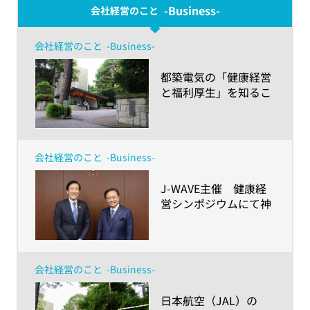
-Business-
会社経営のこと
会社経営のこと
-Business-
​都築電気の「健康経営
と福利厚生」を知るこ
とで得た学生の気づき
とは！？～成城大学経
済学部生が学んだ、企
業を「健康経営」の視
会社経営のこと
-Business-
点から見ていくポイン
ト～
​J-WAVE主催 健康経
営シンポジウムにて神
奈川県黒岩知事とアク
サ生命社長の安渕が対
談
会社経営のこと
-Business-
​日本航空（JAL）の