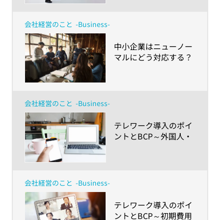
会社経営のこと
-Business-
​中小企業はニューノー
マルにどう対応する？
～「社長さん白書
2020」から見えてきた
「経営リスク」の乗り
越え方と「健康経営」
会社経営のこと
-Business-
の可能性～
​テレワーク導入のポイ
ントとBCP～外国人・
LGBTQ・障害者など職
場のダイバーシティが
進むからこそ押さえて
おきたいこと～
会社経営のこと
-Business-
​テレワーク導入のポイ
ントとBCP～初期費用