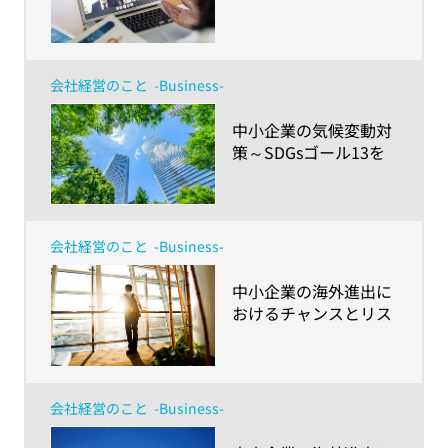
に活用できる助成金や
ガイドライン、業務円
滑化の課題とは？～
会社経営のこと
-Business-
​中小企業の気候変動対
策～SDGsゴール13を
達成するためにできる
ことは？～
会社経営のこと
-Business-
​中小企業の海外進出に
おけるチャンスとリス
ク（後編） ～「安全配
慮義務」を知ってます
か？
会社経営のこと
-Business-