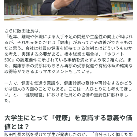
​さらに阪田社長は、
「近年、離職や休職による人手不足の問題や生産性の向上が叫ばれ
るが、それも元をただせば『健康』があってこそ改善ができるもの
だと思う。会社は社員の健康を維持できる体制とはどういうものか
を考え、実践する必要がある。橋本総業の場合は、『ホワイト
500』の認定要件に示されている事柄を満たすよう取り組んだ。ま
た、健康診断の受診はもちろん再診の受診促進や有給休暇の確実な
取得等ができるようマネジメントもしている。
一方で、健康を気遣う意識や、健康診断の受診や再診をするかどう
かは個人の内面のことでもある。ここは一人ひとりにも考えてほし
い」と、「健康経営」における社員との協働の重要性に触れまし
た。
​大学生にとって「健康」を意識する意義や価
値とは？
​阪田社長の話を受けて学生が発表したのが、「自分らしく働くため