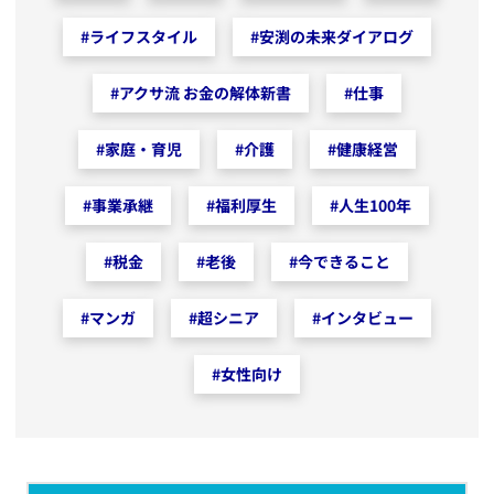
#
ライフスタイル
#
安渕の未来ダイアログ
#
アクサ流 お金の解体新書
#
仕事
#
家庭・育児
#
介護
#
健康経営
#
事業承継
#
福利厚生
#
人生100年
#
税金
#
老後
#
今できること
#
マンガ
#
超シニア
#
インタビュー
#
女性向け