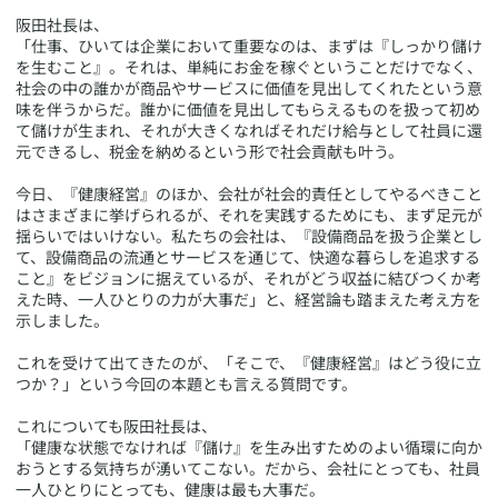
​阪田社長は、
「仕事、ひいては企業において重要なのは、まずは『しっかり儲け
を生むこと』。それは、単純にお金を稼ぐということだけでなく、
社会の中の誰かが商品やサービスに価値を見出してくれたという意
味を伴うからだ。誰かに価値を見出してもらえるものを扱って初め
て儲けが生まれ、それが大きくなればそれだけ給与として社員に還
元できるし、税金を納めるという形で社会貢献も叶う。
今日、『健康経営』のほか、会社が社会的責任としてやるべきこと
はさまざまに挙げられるが、それを実践するためにも、まず足元が
揺らいではいけない。私たちの会社は、『設備商品を扱う企業とし
て、設備商品の流通とサービスを通じて、快適な暮らしを追求する
こと』をビジョンに据えているが、それがどう収益に結びつくか考
えた時、一人ひとりの力が大事だ」と、経営論も踏まえた考え方を
示しました。
これを受けて出てきたのが、「そこで、『健康経営』はどう役に立
つか？」という今回の本題とも言える質問です。
これについても阪田社長は、
「健康な状態でなければ『儲け』を生み出すためのよい循環に向か
おうとする気持ちが湧いてこない。だから、会社にとっても、社員
一人ひとりにとっても、健康は最も大事だ。