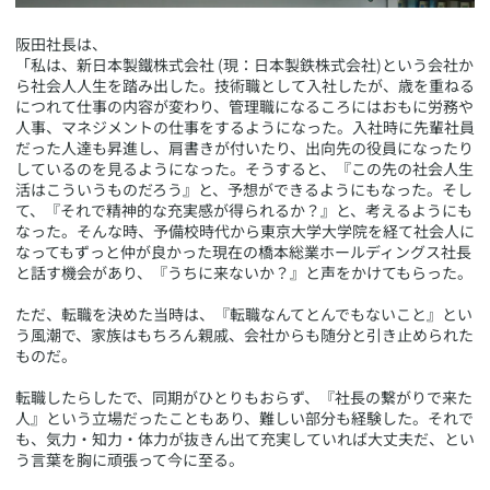
​阪田社長は、
「私は、新日本製鐵株式会社 (現：日本製鉄株式会社)という会社か
ら社会人人生を踏み出した。技術職として入社したが、歳を重ねる
につれて仕事の内容が変わり、管理職になるころにはおもに労務や
人事、マネジメントの仕事をするようになった。入社時に先輩社員
だった人達も昇進し、肩書きが付いたり、出向先の役員になったり
しているのを見るようになった。そうすると、『この先の社会人生
活はこういうものだろう』と、予想ができるようにもなった。そし
て、『それで精神的な充実感が得られるか？』と、考えるようにも
なった。そんな時、予備校時代から東京大学大学院を経て社会人に
なってもずっと仲が良かった現在の橋本総業ホールディングス社長
と話す機会があり、『うちに来ないか？』と声をかけてもらった。
ただ、転職を決めた当時は、『転職なんてとんでもないこと』とい
う風潮で、家族はもちろん親戚、会社からも随分と引き止められた
ものだ。
転職したらしたで、同期がひとりもおらず、『社長の繋がりで来た
人』という立場だったこともあり、難しい部分も経験した。それで
も、気力・知力・体力が抜きん出て充実していれば大丈夫だ、とい
う言葉を胸に頑張って今に至る。