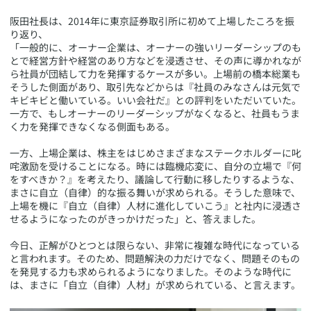
阪田社長は、2014年に東京証券取引所に初めて上場したころを振
り返り、
「一般的に、オーナー企業は、オーナーの強いリーダーシップのも
とで経営方針や経営のあり方などを浸透させ、その声に導かれなが
ら社員が団結して力を発揮するケースが多い。上場前の橋本総業も
そうした側面があり、取引先などからは『社員のみなさんは元気で
キビキビと働いている。いい会社だ』との評判をいただいていた。
一方で、もしオーナーのリーダーシップがなくなると、社員もうま
く力を発揮できなくなる側面もある。
一方、上場企業は、株主をはじめさまざまなステークホルダーに叱
咤激励を受けることになる。時には臨機応変に、自分の立場で『何
をすべきか？』を考えたり、議論して行動に移したりするような、
まさに自立（自律）的な振る舞いが求められる。そうした意味で、
上場を機に『自立（自律）人材に進化していこう』と社内に浸透さ
せるようになったのがきっかけだった」と、答えました。
今日、正解がひとつとは限らない、非常に複雑な時代になっている
と言われます。そのため、問題解決の力だけでなく、問題そのもの
を発見する力も求められるようになりました。そのような時代に
は、まさに「自立（自律）人材」が求められている、と言えます。