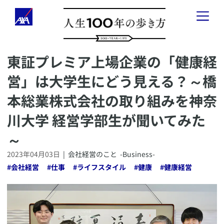
​東証プレミア上場企業の「健康経
「人生100年の歩き方」とは
営」は大学生にどう見える？～橋
健康のこと
-
Health
-
本総業株式会社の取り組みを神奈
お金のこと
-
Wealth
-
川大学 経営学部生が聞いてみた
～
会社経営のこと
-
Business
-
2023年04月03日
|
会社経営のこと
-Business-
#
会社経営
#
仕事
#
ライフスタイル
#
健康
#
健康経営