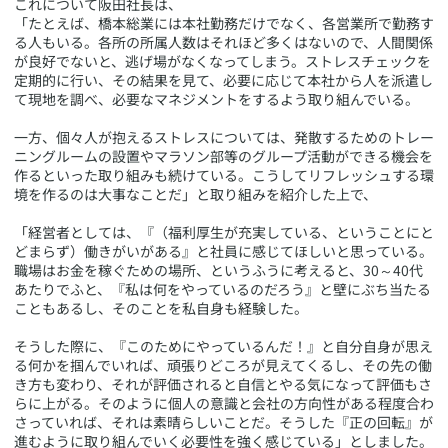
これについて阪田社長は、
「たとえば、橋本総業には本社勤務だけでなく、各営業所で勤務す
る人もいる。各所の所属人数はそれほど多くはないので、人間関係
が良好でないと、逃げ場がなくなってしまう。ストレスチェックを
定期的に行い、その結果を見て、必要に応じて本社から人を派遣し
て現地を調べ、必要なマネジメントをするよう取り組んでいる。
一方、個々人が抱えるストレスについては、発散するためのトレー
ニングルームの設置やマラソン部等のグループ活動ができる機会を
作るといった取り組みも続けている。こうしてリフレッシュする環
境を作るのは大事なことだ」と取り組みを紹介した上で、
「経営者としては、『（福利厚生が充実している、ということにと
どまらず）働きがいがある』と社員に感じてほしいと思っている。
職場はお金を稼ぐための場所、というふうに考えると、30～40代
あたりでふと、『私は何をやっているのだろう』と壁にぶち当たる
こともあるし、そのことを私自身も経験した。
そうした際に、『このためにやっているんだ！』と自分自身が思え
る何かを掴んでいれば、頑張りどころが見えてくるし、その先の働
き方も変わり、それが評価されると自信とやる気になって評価もさ
らに上がる。そのように個人の意識と会社の方向性がある程度合わ
さっていれば、それは素晴らしいことだ。そうした『正の回転』が
進むように取り組んでいく必要性を強く感じている」としました。