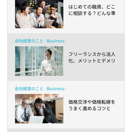
​はじめての融資、どこ
に相談する？どんな準
備をする？～創業から
成長・拡大期に向かう
小規模事業者におくる
お金の話～
会社経営のこと
-Business-
​フリーランスから法人
化、メリットとデメリ
ットを上手くマネジメ
ントする方法とは？
会社経営のこと
-Business-
​価格交渉や価格転嫁を
うまく進めるコツと
は？物価高騰の時代、
中小企業が取引環境改
善のためにできること