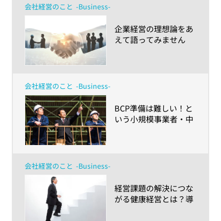
会社経営のこと
-Business-
​企業経営の理想論をあ
えて語ってみません
か？～「日本の未来経
済ポジティブ推計」で
コミュニケーションを
密にしよう！～
会社経営のこと
-Business-
​BCP準備は難しい！と
いう小規模事業者・中
小企業のみなさまへ～
事例で学ぶ「すぐマネ
できそうなこと・最低
限やりたいこと」～
会社経営のこと
-Business-
​経営課題の解決につな
がる健康経営とは？導
入の方法とメリットを
紹介