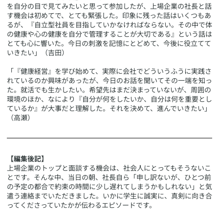
を自分の目で見てみたいと思って参加したが、上場企業の社長と話
す機会は初めてで、とても緊張した。印象に残った話はいくつもあ
るが、『自立型社員を目指していかなければならない。その中で体
の健康や心の健康を自分で管理することが大切である』という話は
とても心に響いた。今日の刺激を記憶にとどめて、今後に役立てて
いきたい」（吉田）
「『健康経営』を学び始めて、実際に会社でどういうふうに実践さ
れているのか興味があったが、今日のお話を聞いてその一端を知っ
た。就活でも生かしたい。希望先はまだ決まっていないが、周囲の
環境のほか、なにより『自分が何をしたいか、自分は何を重要とし
ているか』が大事だと理解した。それを決めて、進んでいきたい」
（高瀬）
【編集後記】
上場企業のトップと面談する機会は、社会人にとってもそうないこ
とです。そんな中、当日の朝、社長自ら「申し訳ないが、ひとつ前
の予定の都合で約束の時間に少し遅れてしまうかもしれない」と気
遣う連絡までいただきました。いかに学生に誠実に、真剣に向き合
ってくださっていたかが伝わるエピソードです。