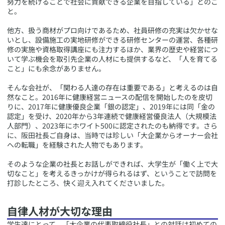
努力を続けることで社会に貢献できる企業を目指している」とのこ
と。
他方、扱う商材がプロ向けであるため、社員研修の充実は欠かせな
いとし、設備施工の実地研修ができる研修センターの運営、各種研
修の実施や資格取得講座にも注力するほか、業界の歴史や経営につ
いて学ぶ機会を取引先企業の人材にも提供するなど、「人を育てる
こと」にも余念がありません。
そんな会社が、「関わる人達の存在は重要である」と考えるのは自
然なこと。2016年に健康経営ニュースの配信を開始したのを皮切
りに、2017年に健康優良企業「銀の認定」、2019年には同「金の
認定」を受け、2020年から3年連続で健康経営優良法人（大規模法
人部門）、2023年にホワイト500に認定されたのも納得です。さら
に、阪田社長ご自身は、当時では珍しい「大企業からオーナー会社
への転職」を経験された人物でもあります。
そのような企業の社長とお話しができれば、大学生が「働く上で大
切なこと」を考えるきっかけが得られるはず、ということで訪問を
打診したところ、快く迎え入れてくださいました。
​自律人材が大切な理由
​学生達にとって、「大企業の代表取締役社長」との対話は初めての