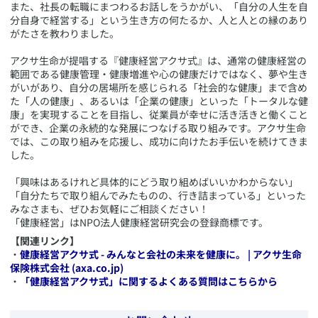
また、社長の転職にまつわるお話しをうかがい、「自分の人生を自
分自身で経営する」という生き方の何たるか、人と人との縁のあり
がたさを教わりました。
アクサ生命が提唱する『健康経営アクサ式』は、通常の健康経営の
範囲である健康管理・健康増進や心の健康だけではなく、夢や生き
がいがあり、自分の居場所を感じられる「社会的な健康」まで含め
た「人の健康」、あるいは「企業の健康」といった「トータルな健
康」を実現することを目指し、従業員が幸せに活き活きと働くこと
ができ、企業の永続的な発展につなげる取り組みです。アクサ生命
では、この取り組みを応援し、成功に向けたお手伝いを続けてきま
した。
「興味はあるけれど具体的にどう取り組めばいいかわからない」
「自分たちで取り組んでみたものの、行き詰まっている」といった
みなさまも、ぜひお気軽にご相談ください！
​「健康経営」はNPO法人健康経営研究会の登録商標です。
【関連リンク】
・
健康経営アクサ式 - みんなと会社の未来を健康に。 | アクサ生命
保険株式会社 (axa.co.jp)
・
「健康経営アクサ式」に関するよくある質問はこちらから