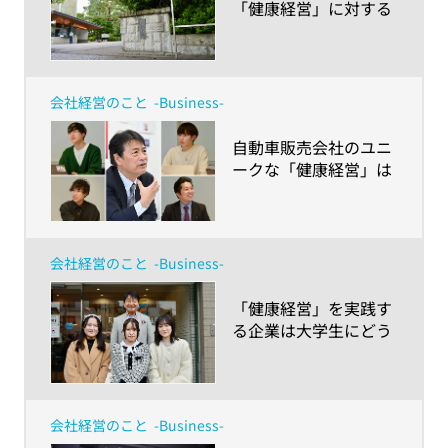
「健康経営」に対する
学生たちの反応は？～
取り組み内容や企業理
念を成城大学経済学部
生に徹底解説～
会社経営のこと
-Business-
​自動車販売会社のユニ
ークな「健康経営」は
大学生にどう見える？
～ホンダカーズ愛知南
の取り組みを神奈川大
学 経営学部生が聞いて
会社経営のこと
-Business-
みた～
​「健康経営」を実践す
る企業は大学生にどう
見える？～株式会社キ
タセツの取り組みを神
奈川大学 経営学部生が
体験してみた～
会社経営のこと
-Business-