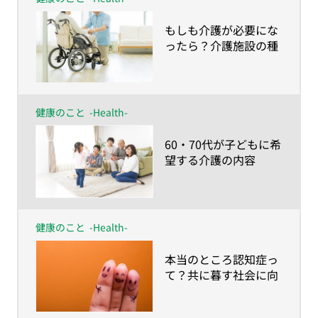
​もしも介護が必要にな
ったら？介護施設の種
類と入居条件 〜40・
50代の38.4％は施設で
の介護を希望。しかし
60・70代は…〜
健康のこと
-Health-
​60・70代が子どもに希
望する介護の内容
は？〜やってほしいこ
とは身体的介護より、
家族にしかできない時
間づくり〜
健康のこと
-Health-
​本当のところ認知症っ
て？共に暮す社会に向
けて知っておきたい基
礎知識