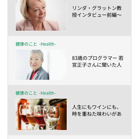
​リンダ・グラットン教
授インタビュー前編〜
「積極的に、イノベー
ティブに」が人生100
年時代を生きるカギ
健康のこと
-Health-
​83歳のプログラマー 若
宮正子さんに聞いた人
生100年時代の歩き方
健康のこと
-Health-
​人生にもワインにも、
時を重ねた味わいがあ
る。人生を豊かにする
ヴィンテージ・ワイン
の愉しみ方