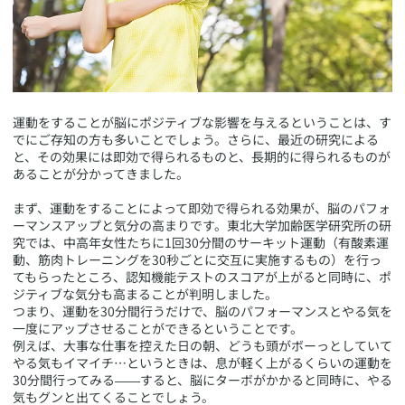
​運動をすることが脳にポジティブな影響を与えるということは、す
でにご存知の方も多いことでしょう。さらに、最近の研究による
と、その効果には即効で得られるものと、長期的に得られるものが
あることが分かってきました。
まず、運動をすることによって即効で得られる効果が、脳のパフォ
ーマンスアップと気分の高まりです。東北大学加齢医学研究所の研
究では、中高年女性たちに1回30分間のサーキット運動（有酸素運
動、筋肉トレーニングを30秒ごとに交互に実施するもの）を行っ
てもらったところ、認知機能テストのスコアが上がると同時に、ポ
ジティブな気分も高まることが判明しました。
つまり、運動を30分間行うだけで、脳のパフォーマンスとやる気を
一度にアップさせることができるということです。
例えば、大事な仕事を控えた日の朝、どうも頭がボーっとしていて
やる気もイマイチ…というときは、息が軽く上がるくらいの運動を
30分間行ってみる――すると、脳にターボがかかると同時に、やる
気もグンと出てくることでしょう。