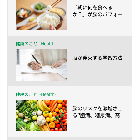
​「朝に何を食べる
か？」が脳のパフォー
マンスを左右する！？
健康のこと
-Health-
​脳が発火する学習方法
健康のこと
-Health-
​脳のリスクを激増させ
る⁉肥満、糖尿病、高
血圧