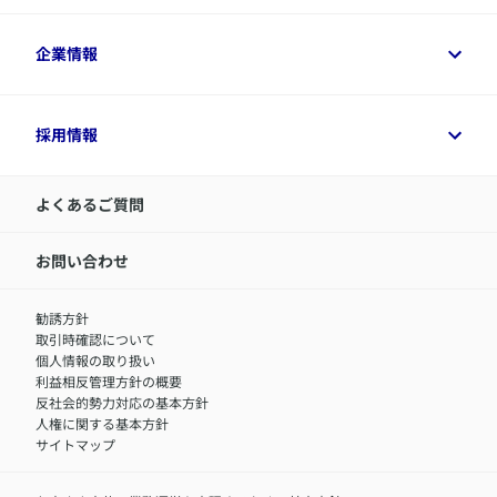
保険選びに役立つ情報
各種お手続き
​アクサ生命のライフマネジメント®
変額保険各種情報
法人のお客さまトップ
企業情報
変額保険各種情報
デジタル約款
健康経営とは
デジタル約款
ご契約内容の確認方法
健康経営サポートパッケージ
アクサ生命が選ばれる理由
付帯サービス
健康経営プラットフォーム
企業情報トップ
採用情報
令和8年（2026年）分の生命保険料控除証明書について
経営者サポートサービス
アクサ生命について
​お客さま専用マイページ MyAXA
代表取締役社長からのメッセージ
LINEサービスについて
アクサ生命が選ばれる理由
よくあるご質問
アクサのネット完結保険（旧アクサダイレクト生命）
採用情報トップ
お知らせ・ニュースリリース
新卒採用
IR情報
中途採用：内勤正社員
お問い合わせ
サステナビリティの取り組み
中途採用：商工会議所共済・福祉制度推進スタッフ（営業
セミナー情報
職）
勧誘方針
​お客さまを金融犯罪からお守りするために
中途採用：フィナンシャルプラン・アドバイザー（営業職）
取引時確認について
アクサグループについて
障害者採用
個人情報の取り扱い
利益相反管理方針の概要
反社会的勢力対応の基本方針
人権に関する基本方針
サイトマップ