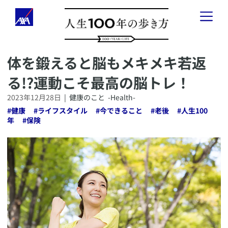
​体を鍛えると脳もメキメキ若返
「人生100年の歩き方」とは
る!?運動こそ最高の脳トレ！
健康のこと
-
Health
-
2023年12月28日
|
健康のこと
-Health-
#
健康
#
ライフスタイル
#
今できること
#
老後
#
人生100
お金のこと
-
Wealth
-
年
#
保険
会社経営のこと
-
Business
-