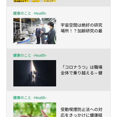
健康のこと
-Health-
​宇宙空間は絶好の研究
場所！？加齢研究の最
前線
健康のこと
-Health-
​「コロナうつ」は職場
全体で乗り越える～健
康経営でワーク・エン
ゲイジメントの向上を
目指そう～
健康のこと
-Health-
​受動喫煙防止法への対
応をきっかけに健康経