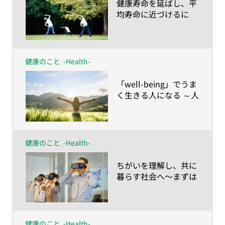
​健康寿命を延ばし、平
均寿命に近づけるに
は？人生100年の健康
維持は「諦めない」こ
と
健康のこと
-Health-
​「well-being」でうま
く生きる人になる ～人
生100年時代に合わせ
て「健康の再定義」を
しよう！
健康のこと
-Health-
​ちがいを理解し、共に
暮らす社会へ〜まずは
彼らの視点を知ること
から！ VRで認知症体
験〜
健康のこと
-Health-