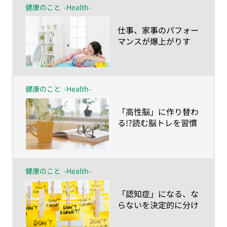
健康のこと
-Health-
​仕事、家事のパフォー
マンスが爆上がりす
る!?脳を発火させるワ
ザ
健康のこと
-Health-
​「高性脳」に作り替わ
る!?読む脳トレを習慣
に！
健康のこと
-Health-
​「認知症」になる、な
らないを決定的に分け
る、ライフスタイルと
時期とは？