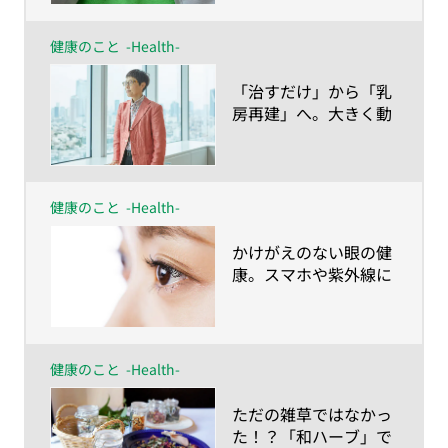
健康のこと
-Health-
​「治すだけ」から「乳
房再建」へ。大きく動
き始めている乳ガン治
療の今
健康のこと
-Health-
​かけがえのない眼の健
康。スマホや紫外線に
よるダメージに、あな
たの瞳はいつまで耐え
られるのか？
健康のこと
-Health-
​ただの雑草ではなかっ
た！？「和ハーブ」で