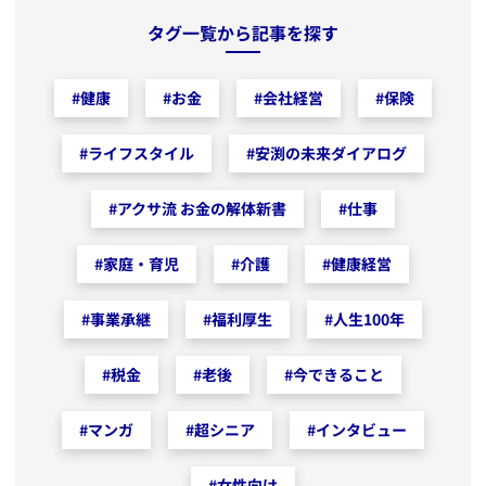
タグ一覧から記事を探す
#
健康
#
お金
#
会社経営
#
保険
#
ライフスタイル
#
安渕の未来ダイアログ
#
アクサ流 お金の解体新書
#
仕事
#
家庭・育児
#
介護
#
健康経営
#
事業承継
#
福利厚生
#
人生100年
#
税金
#
老後
#
今できること
#
マンガ
#
超シニア
#
インタビュー
#
女性向け