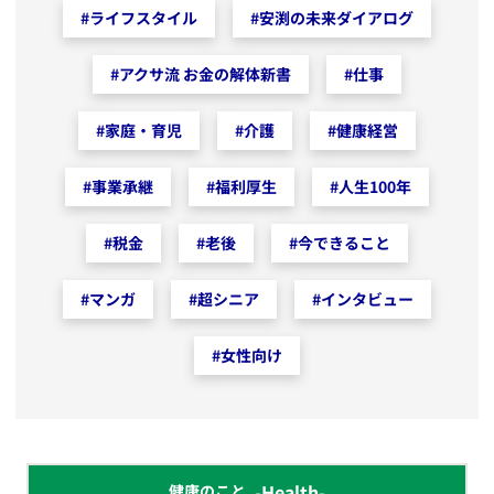
#
ライフスタイル
#
安渕の未来ダイアログ
#
アクサ流 お金の解体新書
#
仕事
#
家庭・育児
#
介護
#
健康経営
#
事業承継
#
福利厚生
#
人生100年
#
税金
#
老後
#
今できること
#
マンガ
#
超シニア
#
インタビュー
#
女性向け
-Health-
健康のこと