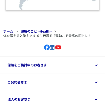
ホーム
>
健康のこと
-Health-
>
体を鍛えると脳もメキメキ若返る!?運動こそ最高の脳トレ！
保険をご検討中のお客さま
保険をご検討中のお客さまトップ
ご契約者さま
商品一覧
保険シミュレーション
ご相談ガイド
ご契約者さまトップ
法人のお客さま
資料請求
保険金・給付金のご請求