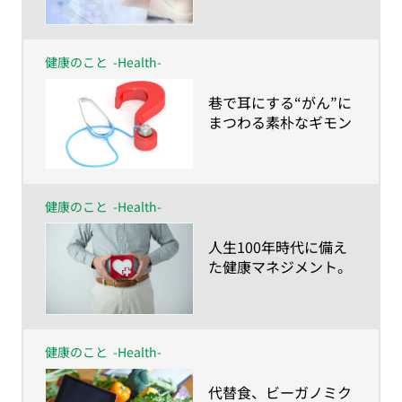
健康のこと
-Health-
​巷で耳にする“がん”に
まつわる素朴なギモン
を現役医師に聞いてみ
た
健康のこと
-Health-
​人生100年時代に備え
た健康マネジメント。
あなたはもう始めてま
すか？
健康のこと
-Health-
​代替食、ビーガノミク