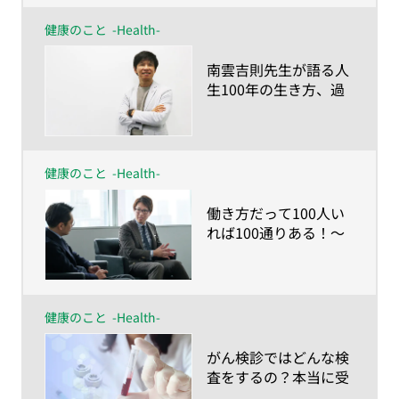
健康のこと
-Health-
​南雲吉則先生が語る人
生100年の生き方、過
ごし方～健康に人生
100年を送るなら「命
の食事とマインドチェ
ンジ」を〜
健康のこと
-Health-
​働き方だって100人い
れば100通りある！〜
人生100年時代の仕事
との向き合い方〜
健康のこと
-Health-
​がん検診ではどんな検
査をするの？本当に受
けるべきなの？