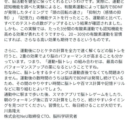
せ、脳活動を健全に保ってくれるというわけです。実際に、運動と
認知機能を調べた実験によると、有酸素運動によって脳内でBDNF
が発現したタイミングで「頭の回転の速さ」「抑制力（感情の抑
制）」「記憶力」の機能テストを行ったところ、運動前と比べて、
すべてのテストの点数がアップするという結果が確認されました。
しかも、この実験では、たった3分間の有酸素運動でも認知機能を
高める効果が表れたそうですから、20～30分の有酸素運動を習慣
にすれば、さらなる高い効果も期待できるというものです。
さらに、運動後にひとケタの計算を全力で速く解くなどの脳トレを
行うと、2重の効果でより脳のパフォーマンスが高まることも分か
っています。つまり、「運動+脳トレ」の組み合わせは、最高の脳
パフォーマンスアップの薬になるということですね。
ちなみに、脳トレをするタイミングは運動直後でなくても問題あり
ません。運動後の数時間のうちは脳内でBDNFは発現し続けている
ため、その間のやりやすい時間に脳トレや百マス計算や記憶ドリル
などに取り組むとよいでしょう。
通勤中に駅まで歩いた後、スマホアプリで脳トレゲームをしたり、
朝のウォーキング後に百マス計算をしたりと、続けやすいタイミン
グを見つけてください。習慣化して、毎日続けることが大切です。
​川島隆太
株式会社NeU取締役 CTO、脳科学研究者