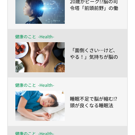
​20歳がピーク!?脳の司
令塔「前頭前野」の働
き
健康のこと
-Health-
​「面倒くさい…けど、
やる！」気持ちが脳の
若返り薬
健康のこと
-Health-
​睡眠不足で脳が縮む!?
頭が良くなる睡眠法
は？
健康のこと
-Health-