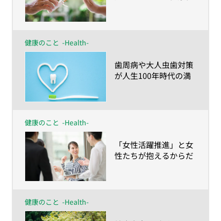
営を始めてみません
か？
健康のこと
-Health-
​歯周病や大人虫歯対策
が人生100年時代の満
足度を左右する！？～
さいごまで食べて・話
して・笑って過ごすた
めに知っておきたい歯
健康のこと
-Health-
のハナシ～
​「女性活躍推進」と女
性たちが抱えるからだ
とこころの健康課題～
月経痛・更年期障害の
サポートは制度設計で
はなし得ない～
健康のこと
-Health-