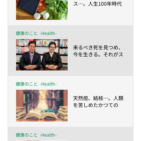
ス…。人生100年時代
に描く“食の未来予想
図”とは？
健康のこと
-Health-
​来るべき死を見つめ、
今を生きる。それがス
マート・エイジングの
考え方 川島教授×村
田教授対談
健康のこと
-Health-
​天然痘、結核…。人類
を苦しめたかつての
「不治の病」は、いか
に克服されたのか？
健康のこと
-Health-