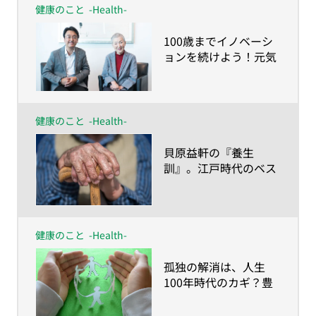
健康のこと
-Health-
​100歳までイノベーシ
ョンを続けよう！元気
に生きる秘訣を83歳の
現役プログラマー、若
宮正子さんに学ぶ
健康のこと
-Health-
​貝原益軒の『養生
訓』。江戸時代のベス
トセラーが教えてくれ
る、健康長寿の心得と
は？
健康のこと
-Health-
​孤独の解消は、人生
100年時代のカギ？豊
かな人生を育む他者と
のつながり