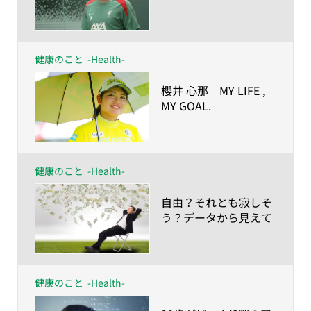
ー人生の目的が、私を
強くしたー
健康のこと
-Health-
​櫻井 心那 MY LIFE ,
MY GOAL.
ー人生の目的が、私を
強くしたー
健康のこと
-Health-
​自由？それとも寂しそ
う？データから見えて
きた「生涯独身」のリ
アル
健康のこと
-Health-