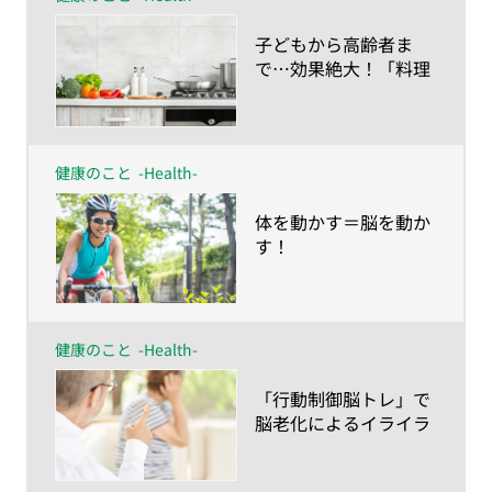
​子どもから高齢者ま
で…効果絶大！「料理
脳」
健康のこと
-Health-
​体を動かす＝脳を動か
す！
健康のこと
-Health-
​「行動制御脳トレ」で
脳老化によるイライラ
を解消！